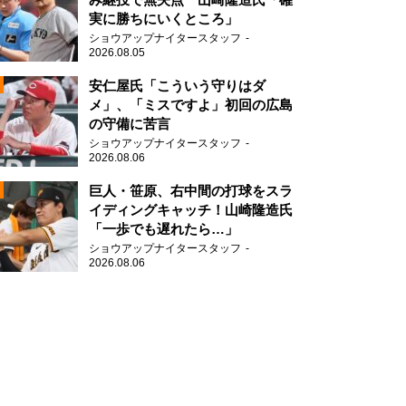
実に勝ちにいくところ」
ショウアップナイタースタッフ
2026.08.05
2
安仁屋氏「こういう守りはダ
メ」、「ミスですよ」初回の広島
の守備に苦言
ショウアップナイタースタッフ
2026.08.06
2
巨人・笹原、右中間の打球をスラ
イディングキャッチ！山崎隆造氏
「一歩でも遅れたら…」
2
ショウアップナイタースタッフ
2026.08.06