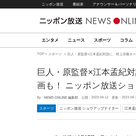
ニッポン放送
番組表
アナウンサー＆パーソナ
エンタメ
ニュース
スポーツ
コラム
TOP
スポーツ
巨人・原監督×江本孟紀対談に、村上宗隆ホー
巨人・原監督×江本孟紀
画も！ ニッポン放送シ
2023-04-12
2023-04-
By -
NEWS ONLINE 編集部
公開：
更新：
スポーツ
ニッポン放送 ショウアップナイター
江本孟