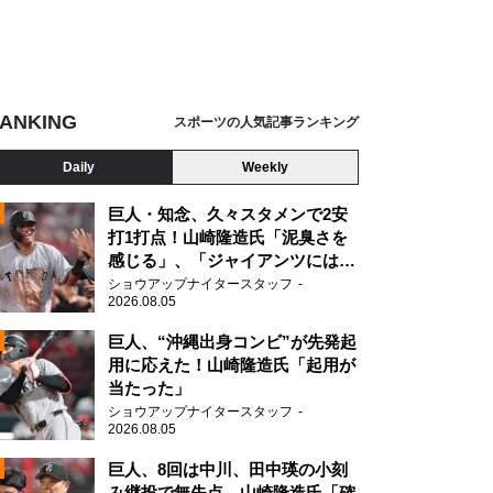
ANKING
スポーツの人気記事ランキング
Daily
Weekly
巨人・知念、久々スタメンで2安
打1打点！山崎隆造氏「泥臭さを
感じる」、「ジャイアンツには少
ないタイプ」
ショウアップナイタースタッフ
2026.08.05
2
巨人、“沖縄出身コンビ”が先発起
用に応えた！山崎隆造氏「起用が
当たった」
2
ショウアップナイタースタッフ
2026.08.05
巨人、8回は中川、田中瑛の小刻
み継投で無失点 山崎隆造氏「確