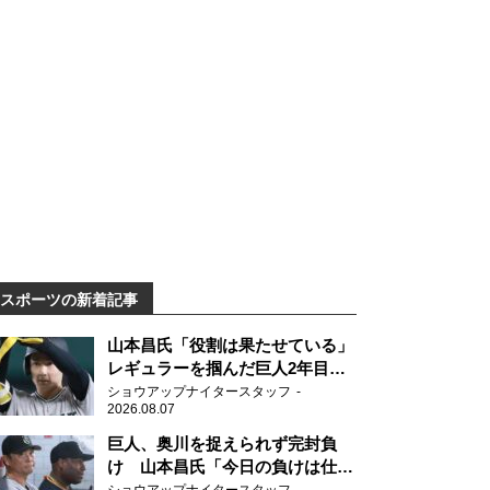
スポーツの新着記事
山本昌氏「役割は果たせている」
レギュラーを掴んだ巨人2年目の
新人王候補
ショウアップナイタースタッフ
2026.08.07
巨人、奥川を捉えられず完封負
け 山本昌氏「今日の負けは仕方
がない」