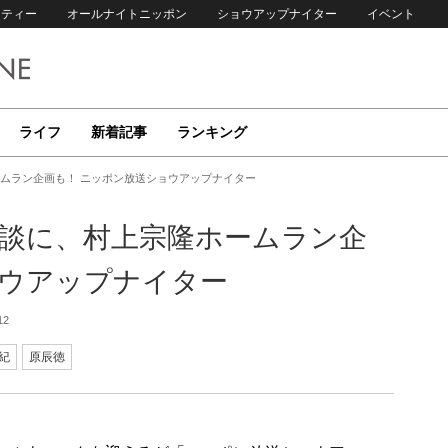
リティー
オールナイトニッポン
ショウアップナイター
イベント
ライフ
新着記事
ランキング
ムラン企画も！ ニッポン放送ショウアップナイター
対談に、村上宗隆ホームラン企
ョウアップナイター
12
紀
原辰徳