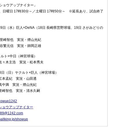
ショウアップナイター」
日曜日 17時30分～／土曜日 17時50分～ ※延長あり、試合終了
19日（水）巨人×DeNA（18日 長崎県営野球場、19日 さがみどりの
・里崎智也 実況・煙山光紀
・谷繁元信 実況・師岡正雄
クルト×中日（神宮球場）
・佐々木主浩 実況・松本秀夫
23日（日）ヤクルト×巨人（神宮球場）
・江本孟紀 実況・山田透
・真中満 実況・煙山光紀
・里崎智也 実況・清水久嗣
owup1242
ショウアップナイター
：
89@1242.com
ballking.jp/showup