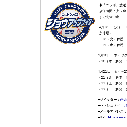
◆「ニッポン放送
放送時間：火～金、
まで完全中継
4月18日（火）・
森球場）
・18（火）解説
・19（水）解説
4月20日（木）ヤ
・20（木）解説
4月21日（金）～
・21（金）解説
・22（土）解説
・23（日）解説
■ツイッター：
@sh
■ハッシュタグ：
#
■メールアドレス
■HP：
https://base