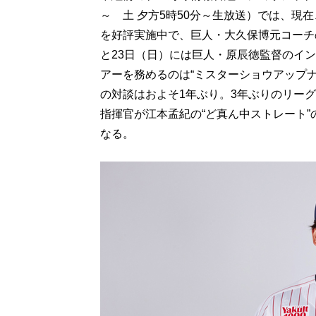
～ 土 夕方5時50分～生放送）では、現
を好評実施中で、巨人・大久保博元コーチ
と23日（日）には巨人・原辰徳監督のイ
アーを務めるのは“ミスターショウアップ
の対談はおよそ1年ぶり。3年ぶりのリー
指揮官が江本孟紀の“ど真ん中ストレート
なる。