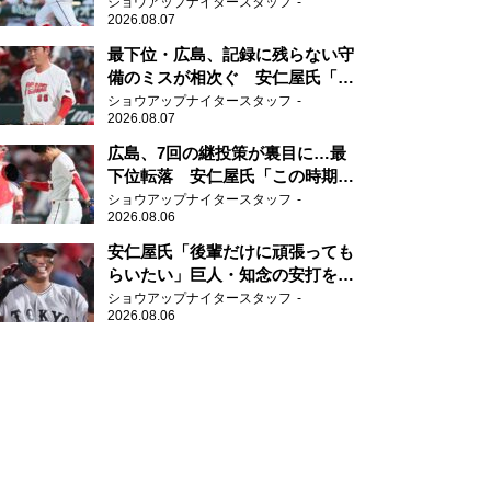
ショウアップナイタースタッフ
2026.08.07
最下位・広島、記録に残らない守
備のミスが相次ぐ 安仁屋氏「最
近守りのミスが多い」
ショウアップナイタースタッフ
2026.08.07
広島、7回の継投策が裏目に…最
下位転落 安仁屋氏「この時期に
来て勉強はない」
ショウアップナイタースタッフ
2026.08.06
安仁屋氏「後輩だけに頑張っても
らいたい」巨人・知念の安打を喜
ぶ
ショウアップナイタースタッフ
2026.08.06