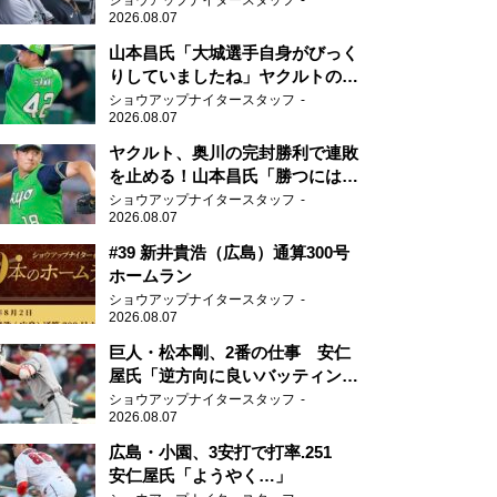
ショウアップナイタースタッフ
2026.08.07
山本昌氏「大城選手自身がびっく
りしていましたね」ヤクルトのフ
ァースト・澤井の判断を評価
ショウアップナイタースタッフ
2026.08.07
ヤクルト、奥川の完封勝利で連敗
を止める！山本昌氏「勝つにはこ
ういう形しかない」
ショウアップナイタースタッフ
2026.08.07
#39 新井貴浩（広島）通算300号
ホームラン
ショウアップナイタースタッフ
2026.08.07
巨人・松本剛、2番の仕事 安仁
屋氏「逆方向に良いバッティン
グ」
ショウアップナイタースタッフ
2026.08.07
広島・小園、3安打で打率.251
安仁屋氏「ようやく…」