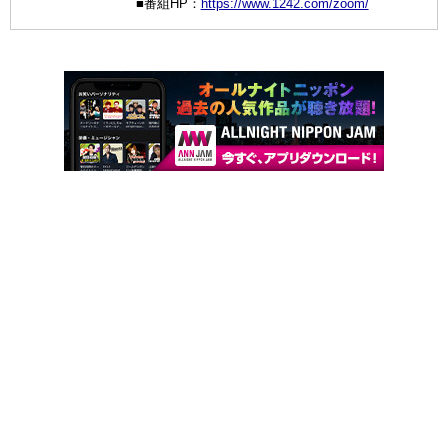
■番組HP：
https://www.1242.com/zoom/