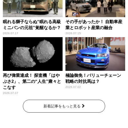
眠れる獅子ならぬ“眠れる高級
その手があったか！ 自動車産
ミニバンの元祖”覚醒なるか？
業とロボット産業の融合
2026.07.17
2026.07.15
再び偉業達成！ 探査機「はや
極論御免！バリューチェーン
ぶさ2」、第二の“人生”粛々と
戦略の対抗馬は？
こなす
2026.07.02
2026.07.07
新着記事をもっと見る