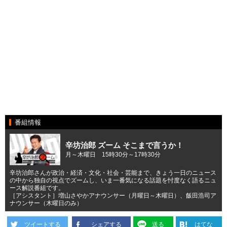
番組情報
辛坊治郎 ズーム そこまで言うか！
月～木曜日 15時30分～17時30分
辛坊治郎さんが政治・経済・文化・社会・芸能まで、きょう一日のニュース
の中から独自の視点でズームし、いま一番気になる話題を忖度なく語るニュ
ース解説番組です。
［アシスタント］増山さやかアナウンサー（月曜日～木曜日）、飯田浩司ア
ナウンサー（木曜日のみ）
ツイートする
シェアする
送る
はてな