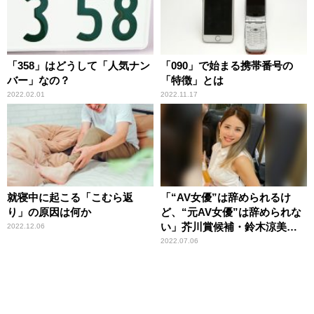
「358」はどうして「人気ナン
「090」で始まる携帯番号の
バー」なの？
「特徴」とは
2022.02.01
2022.11.17
就寝中に起こる「こむら返
「“AV女優”は辞められるけ
り」の原因は何か
ど、“元AV女優”は辞められな
い」芥川賞候補・鈴木涼美が
2022.12.06
経験から考える「AV新法」
2022.07.06