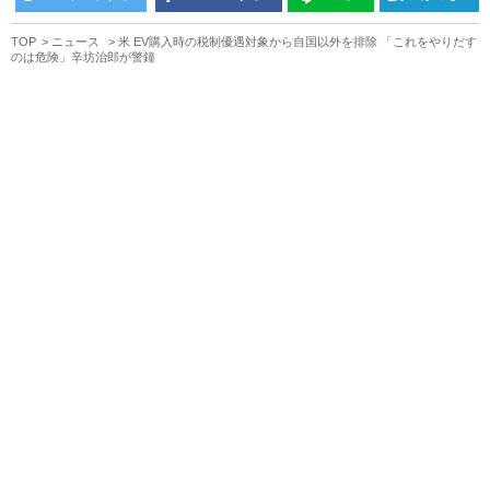
TOP
ニュース
米 EV購入時の税制優遇対象から自国以外を排除 「これをやりだす
のは危険」辛坊治郎が警鐘