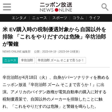
エンタメ
ニュース
スポーツ
コラム
ライフ
米 EV購入時の税制優遇対象から自国以外を
排除 「これをやりだすのは危険」辛坊治郎
が警鐘
NEWS ONLINE 編集部
公開：
2023-04-19
（
2023-04-19
更新）
ニュース
辛坊治郎
辛坊治郎 ズーム そこまで言うか！
辛坊治郎が4月18日（火）、自身がパーソナリティを務める
ニッポン放送『辛坊治郎 ズーム そこまで言うか！』に出
演。アメリカのバイデン政権が電気自動車の購入に対する
税制優遇策で、自国以外のメーカーを排除したことに触
れ、「これをやりだすのは危険」と警鐘を鳴らした。