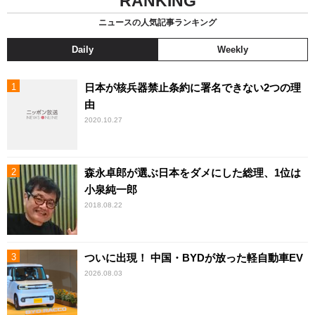
RANKING
ニュースの人気記事ランキング
Daily
Weekly
日本が核兵器禁止条約に署名できない2つの理
由
2020.10.27
森永卓郎が選ぶ日本をダメにした総理、1位は
小泉純一郎
2018.08.22
ついに出現！ 中国・BYDが放った軽自動車EV
2026.08.03