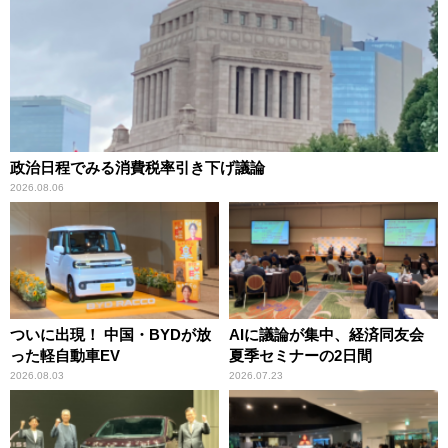
政治日程でみる消費税率引き下げ議論
2026.08.06
ついに出現！ 中国・BYDが放
AIに議論が集中、経済同友会
った軽自動車EV
夏季セミナーの2日間
2026.08.03
2026.07.23