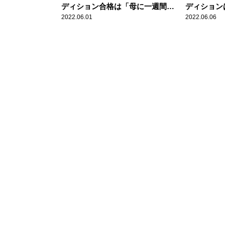
ディション合格は「母に一週間後
ディション
に伝えました」 中西アルノ、最
てみたら？
2022.06.01
2022.06.06
近は「B級ホラー映画をずっと見
は、中学で
てます」
ーカル」