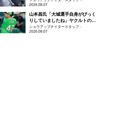
ショウアップナイタースタッフ
2026.08.07
山本昌氏「大城選手自身がびっく
りしていましたね」ヤクルトのフ
ァースト・澤井の判断を評価
ショウアップナイタースタッフ
2026.08.07