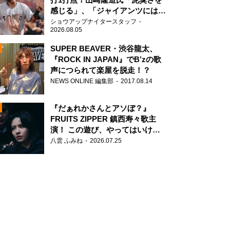
感じる」、「ジャイアンツには少
ないタイプ」
ショウアップナイタースタッフ
2026.08.05
SUPER BEAVER・渋谷龍太、
『ROCK IN JAPAN』でB’zの歌
声につられて楽屋を脱走！？
N
NEWS ONLINE 編集部
2017.08.14
AD
『だぁれかさんとアソぼ？』
FRUITS ZIPPER 鎮西寿々歌主
演！ この遊び、やってはいけま
せん。
八雲 ふみね
2026.07.25
2