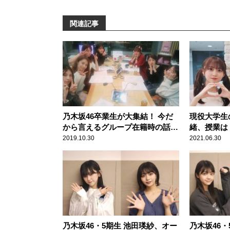
関連記事
乃木坂46卒業生が大集結！ 今だ
現役大学生
から言えるグループ在籍時の話を
緒、授業は
暴露
る」
2019.10.30
2021.06.30
乃木坂46・5期生 池田瑛紗、オー
乃木坂46・