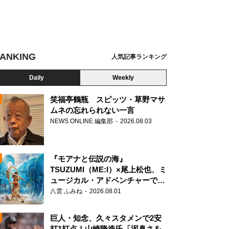
ANKING
人気記事ランキング
Daily
Weekly
笑福亭鶴瓶 スピッツ・草野マサ
ムネの忘れられない一言
NEWS ONLINE 編集部
2026.08.03
N
6「32nd SG アンダーライブ」
『モアナと伝説の海』
TSUZUMI（ME:I）×尾上松也、ミ
ュージカル・アドベンチャーで美
声を響かせる
八雲 ふみね
2026.08.01
巨人・知念、久々スタメンで2安
打1打点！山崎隆造氏「泥臭さを