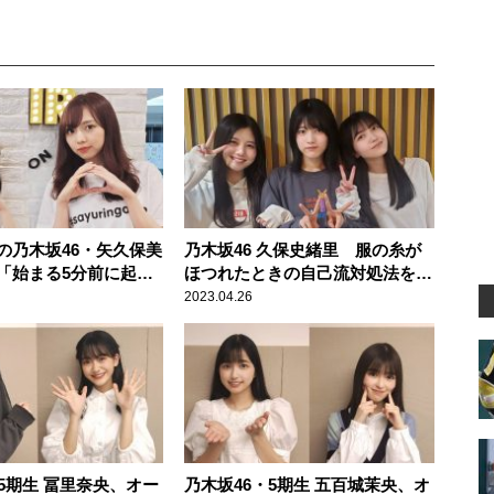
の乃木坂46・矢久保美
乃木坂46 久保史緒里 服の糸が
「始まる5分前に起き
ほつれたときの自己流対処法を明
かすも、伊藤理々杏・林瑠奈は
2023.04.26
「悪いライフハックでは？
（笑）」と半信半疑
5期生 冨里奈央、オー
乃木坂46・5期生 五百城茉央、オ