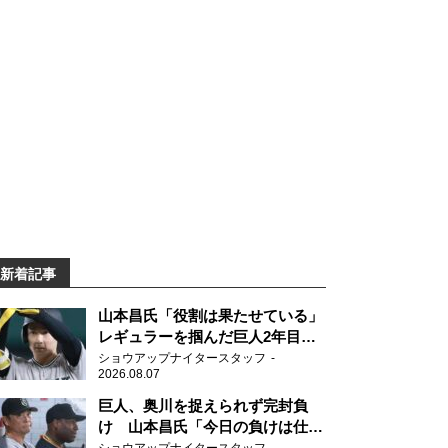
新着記事
山本昌氏「役割は果たせている」
レギュラーを掴んだ巨人2年目の
新人王候補
ショウアップナイタースタッフ
2026.08.07
巨人、奥川を捉えられず完封負
け 山本昌氏「今日の負けは仕方
がない」