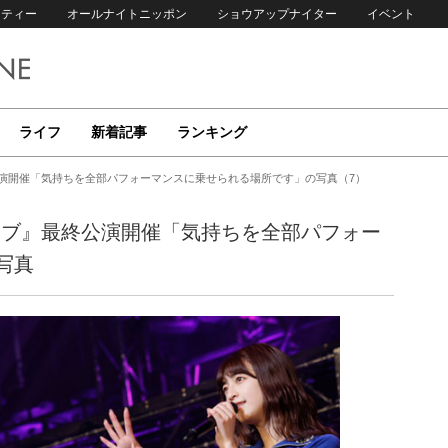
リティー
オールナイトニッポン
ショウアップナイター
イベント
ライフ
新着記事
ランキング
最終公演開催「気持ちを全部パフォーマンスに乗せられる場所です」の写真（7）
ーライブ』最終公演開催「気持ちを全部パフォー
写真