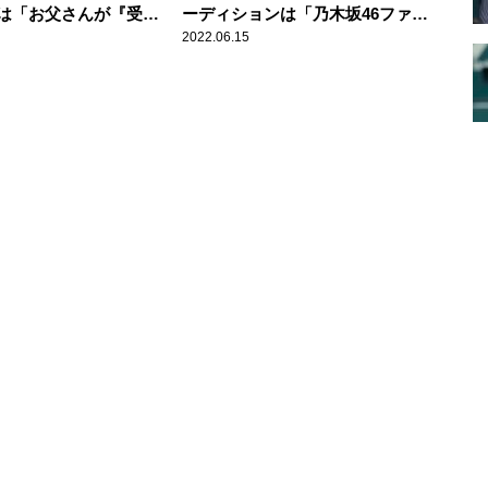
は「お父さんが『受け
ーディションは「乃木坂46ファン
』って」 奥田いろ
の兄が教えてくれて」 小川彩、
2022.06.15
は「軽音部でギターボ
趣味は「スポーツ観戦も楽器も。
広く浅くのタイプで」