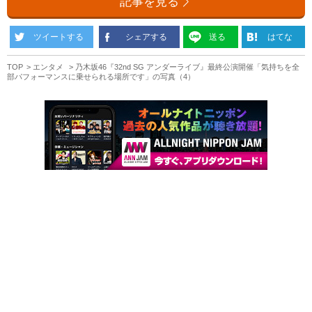
記事を見る
ツイートする
シェアする
送る
はてな
TOP
エンタメ
乃木坂46『32nd SG アンダーライブ』最終公演開催「気持ちを全
部パフォーマンスに乗せられる場所です」の写真（4）