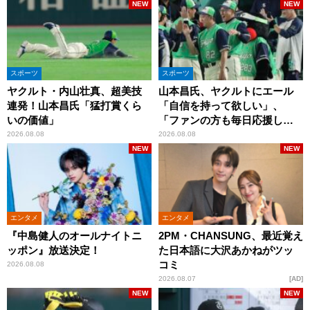
NEW
NEW
スポーツ
スポーツ
ヤクルト・内山壮真、超美技
山本昌氏、ヤクルトにエール
連発！山本昌氏「猛打賞くら
「自信を持って欲しい」、
いの価値」
「ファンの方も毎日応援して
くれています」
2026.08.08
2026.08.08
NEW
NEW
エンタメ
エンタメ
『中島健人のオールナイトニ
2PM・CHANSUNG、最近覚え
ッポン』放送決定！
た日本語に大沢あかねがツッ
コミ
2026.08.08
2026.08.07
AD
NEW
NEW