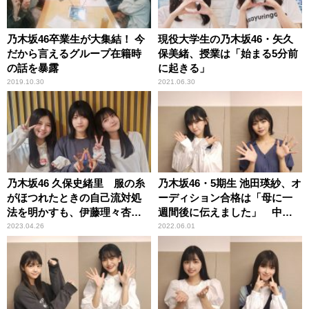
乃木坂46卒業生が大集結！ 今
現役大学生の乃木坂46・矢久
だから言えるグループ在籍時
保美緒、授業は「始まる5分前
の話を暴露
に起きる」
2019.10.30
2021.06.30
乃木坂46 久保史緒里 服の糸
乃木坂46・5期生 池田瑛紗、オ
がほつれたときの自己流対処
ーディション合格は「母に一
法を明かすも、伊藤理々杏・
週間後に伝えました」 中西
林瑠奈は「悪いライフハック
アルノ、最近は「B級ホラー映
2023.04.26
2022.06.01
では？（笑）」と半信半疑
画をずっと見てます」