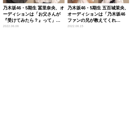
乃木坂46・5期生 冨里奈央、オ
乃木坂46・5期生 五百城茉央、
ーディションは「お父さんが
オーディションは「乃木坂46
『受けてみたら？』って」
ファンの兄が教えてくれ
奥田いろは、中学では「軽音
て」 小川彩、趣味は「スポ
2022.06.06
2022.06.15
部でギターボーカル」
ーツ観戦も楽器も。広く浅く
のタイプで」