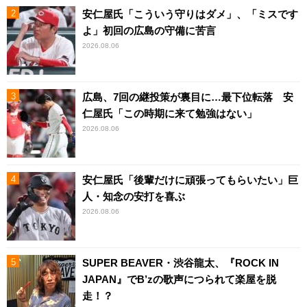
安仁屋氏「こういう守りはダメ」、「ミスです
よ」初回の広島の守備に苦言
2026.08.06
広島、7回の継投策が裏目に…最下位転落 安
仁屋氏「この時期に来て勉強はない」
2026.08.06
安仁屋氏「後輩だけに頑張ってもらいたい」巨
人・知念の安打を喜ぶ
2026.08.06
SUPER BEAVER・渋谷龍太、『ROCK IN
JAPAN』でB’zの歌声につられて楽屋を脱
走！？