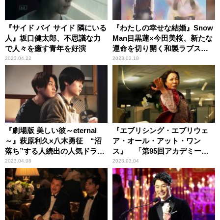
『サイド バイ サイド 隣にいる
『わたしの幸せな結婚』Snow
人』坂口健太郎、不思議な力
Man目黒蓮×今田美桜、新たな
で人々を癒す青年を好演
運命を切り開く和製ラブスト
ーリー
2023.04.22
2023.03.18
『劇場版 美しい彼～eternal
『エブリシング・エブリウェ
～』萩原利久×八木勇征 “沼
ア・オール・アット・ワン
落ち”する人続出の人気ドラマ
ス』 「第95回アカデミー
が映画に
賞」注目度No.1ムービー
2023.04.08
2023.03.04