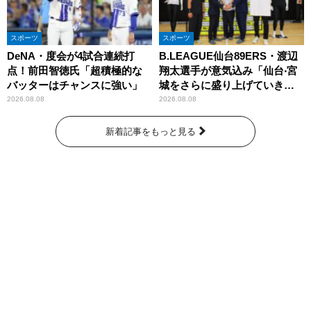
スポーツ
スポーツ
DeNA・度会が4試合連続打
B.LEAGUE仙台89ERS・渡辺
点！前田智徳氏「超積極的な
翔太選手が意気込み「仙台‧宮
バッターはチャンスに強い」
城をさらに盛り上げていきた
いです」
2026.08.08
2026.08.08
新着記事をもっと見る