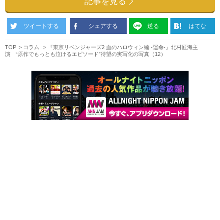
記事を見る
ツイートする
シェアする
送る
はてな
TOP
コラム
『東京リベンジャーズ2 血のハロウィン編 -運命-』北村匠海主
演 “原作でもっとも泣けるエピソード”待望の実写化の写真（12）