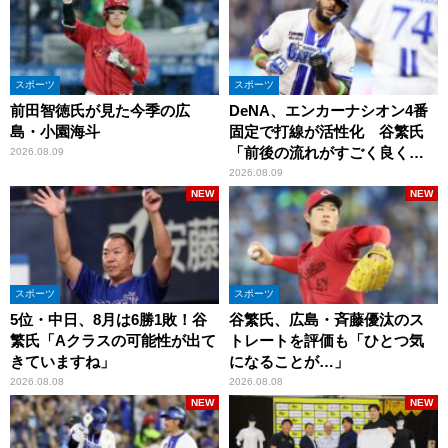
スポーツ
スポーツ
前田智徳氏が見た今季の広
DeNA、エンカーナシオン4番
島・小園海斗
固定で打線が活性化 谷繁氏
「前後の流れがすごく良くな
2026.08.09
りましたね」
2026.08.09
NEW
NEW
スポーツ
スポーツ
5位・中日、8月は6勝1敗！谷
谷繁氏、広島・斉藤優汰のス
繁氏「Aクラスの可能性が出て
トレートを評価も「ひとつ気
きていますね」
になることが…」
2026.08.08
2026.08.08
NEW
NEW