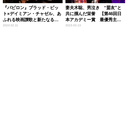
『バビロン』ブラッド・ピッ
妻夫木聡、男泣き “盟友”と
ト×デイミアン・チャゼル、あ
共に掴んだ栄誉 【第46回日
ふれる映画讃歌と新たなる挑
本アカデミー賞 最優秀主演
戦
男優賞】
2023.02.11
2023.03.13