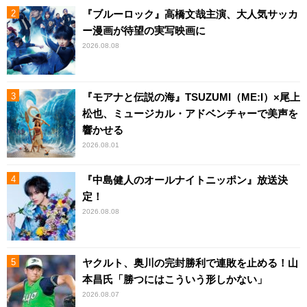
『ブルーロック』高橋文哉主演、大人気サッカ
ー漫画が待望の実写映画に
2026.08.08
『モアナと伝説の海』TSUZUMI（ME:I）×尾上
松也、ミュージカル・アドベンチャーで美声を
響かせる
2026.08.01
『中島健人のオールナイトニッポン』放送決
定！
2026.08.08
ヤクルト、奥川の完封勝利で連敗を止める！山
本昌氏「勝つにはこういう形しかない」
2026.08.07