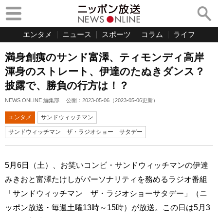
エンタメ
ニュース
スポーツ
コラム
ライフ
満身創痍のサンド富澤、ティモンディ高岸
渾身のストレート、伊達のたぬきダンス？
披露で、勝負の行方は！？
NEWS ONLINE 編集部
公開：
2023-05-06
（
2023-05-06
更新）
エンタメ
サンドウィッチマン
サンドウィッチマン ザ・ラジオショー サタデー
5月6日（土）、お笑いコンビ・サンドウィッチマンの伊達
みきおと富澤たけしがパーソナリティを務めるラジオ番組
「サンドウィッチマン ザ・ラジオショーサタデー」（ニ
ッポン放送・毎週土曜13時～15時）が放送。この日は5月3