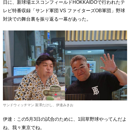
日に、新球場エスコンフィールドHOKKAIDOで行われたテ
レビ特番収録「サンド軍団 VS ファイターズOB軍団」野球
対決での舞台裏を振り返る一幕があった。
サンドウィッチマン 富澤たけし、伊達みきお
伊達：この5月3日の試合のために、1回草野球やってんだよ
ね、我々東京でね。