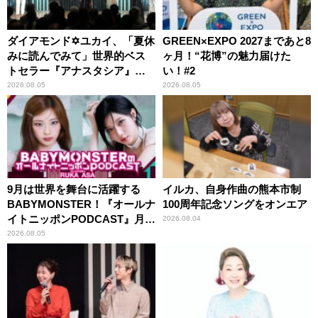
ダイアモンド✡ユカイ、「夏休
GREEN×EXPO 2027まであと8
みに読んでみて」世界的ベス
ヶ月！“花博”の魅力届けた
トセラー『アナスタシア』を
い！#2
紹介
2026.08.05
2026.08.05
9月は世界を舞台に活躍する
イルカ、自身作曲の熊本市制
BABYMONSTER！『オールナ
100周年記念ソングをオンエア
イトニッポンPODCAST』月替
2026.08.04
わりパーソナリティ
2026.08.05