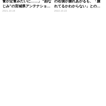
食が定食みたいに……」 “顔な
の右側が腫れあがるも、「腫
じみ”の宮城県アンテナショッ
れてるかわからない」との冷
プで受けた手厚い接客
めた周囲の反応に納得いかず
2021.10.16
2022.10.22