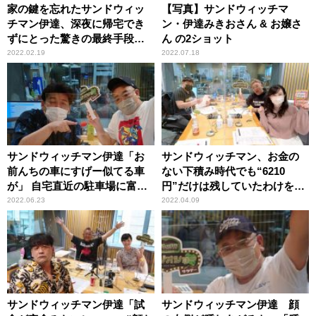
家の鍵を忘れたサンドウィッ
【写真】サンドウィッチマ
チマン伊達、深夜に帰宅でき
ン・伊達みきおさん & お嬢さ
ずにとった驚きの最終手段
ん の2ショット
「だって入れないんだもん」
2022.02.19
2022.07.18
サンドウィッチマン伊達「お
サンドウィッチマン、お金の
前んちの車にすげー似てる車
ない下積み時代でも“6210
が」 自宅直近の駐車場に富澤
円”だけは残していたわけを明
の車がしれっと停まっていた
かす「いくらお金がなくて
2022.06.23
2022.04.09
理由
も……」
サンドウィッチマン伊達「試
サンドウィッチマン伊達 顔