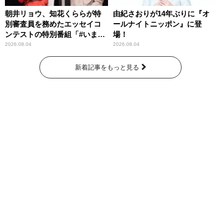
朝井リョウ、知花くららが特
由紀さおりが14年ぶりに『オ
別審査員を務めたエッセイコ
ールナイトニッポン』に登
ンテストの特別番組「#いまあ
場！
なたに伝えたいこと」
2026.08.04
2026.08.04
新着記事をもっと見る