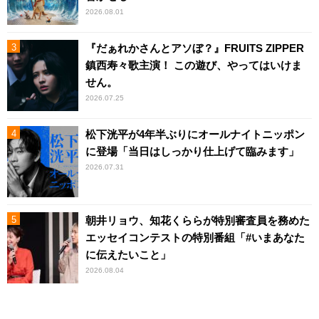
2026.08.01
『だぁれかさんとアソぼ？』FRUITS ZIPPER
鎮西寿々歌主演！ この遊び、やってはいけま
せん。
2026.07.25
松下洸平が4年半ぶりにオールナイトニッポン
に登場「当日はしっかり仕上げて臨みます」
2026.07.31
朝井リョウ、知花くららが特別審査員を務めた
エッセイコンテストの特別番組「#いまあなた
に伝えたいこと」
2026.08.04