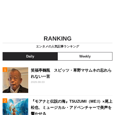
RANKING
エンタメの人気記事ランキング
Daily
Weekly
笑福亭鶴瓶 スピッツ・草野マサムネの忘れら
れない一言
2026.08.03
『モアナと伝説の海』TSUZUMI（ME:I）×尾上
松也、ミュージカル・アドベンチャーで美声を
響かせる