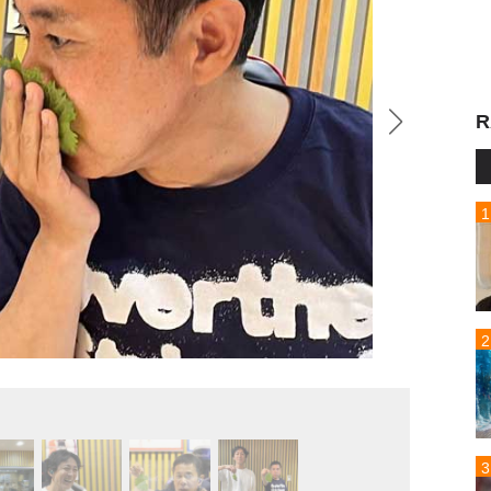
R
“シソ