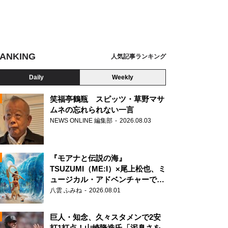
ANKING
人気記事ランキング
Daily
Weekly
笑福亭鶴瓶 スピッツ・草野マサ
ムネの忘れられない一言
NEWS ONLINE 編集部
2026.08.03
N
『モアナと伝説の海』
TSUZUMI（ME:I）×尾上松也、ミ
”を嗅ぐ矢部浩之
ュージカル・アドベンチャーで美
声を響かせる
八雲 ふみね
2026.08.01
巨人・知念、久々スタメンで2安
打1打点！山崎隆造氏「泥臭さを