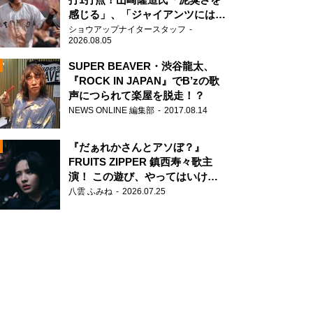
感じる」、「ジャイアンツには少
ないタイプ」
ショウアップナイタースタッフ
2026.08.05
SUPER BEAVER・渋谷龍太、
『ROCK IN JAPAN』でB’zの歌
声につられて楽屋を脱走！？
N
NEWS ONLINE 編集部
2017.08.14
AD
『だぁれかさんとアソぼ？』
FRUITS ZIPPER 鎮西寿々歌主
演！ この遊び、やってはいけま
せん。
八雲 ふみね
2026.07.25
2