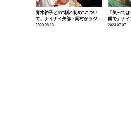
青木裕子との“馴れ初め”につい
「笑っては
て、ナイナイ矢部・岡村がラジオ
国で」ナイ
で大激論！
みさんを追
2020.08.13
2023.07.07