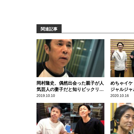
関連記事
岡村隆史、偶然出会った親子が人
めちゃイケ
気芸人の妻子だと知りビックリ！
ジャルジャ
「愛想よくしといて良かった」
後に期待
2019.10.10
2020.10.16