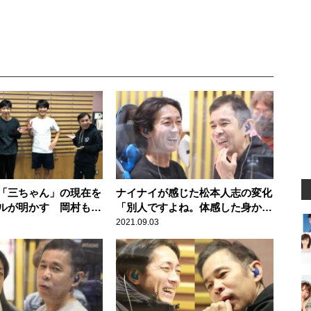
「三ちゃん」の現在を
ナイナイが感じた松本人志の変化
ルが明かす 岡村も今
「別人ですよね。体感した身から
すると」
2021.09.03