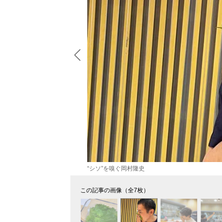
“シソ”を嗅ぐ岡村隆史
この記事の画像（全7枚）