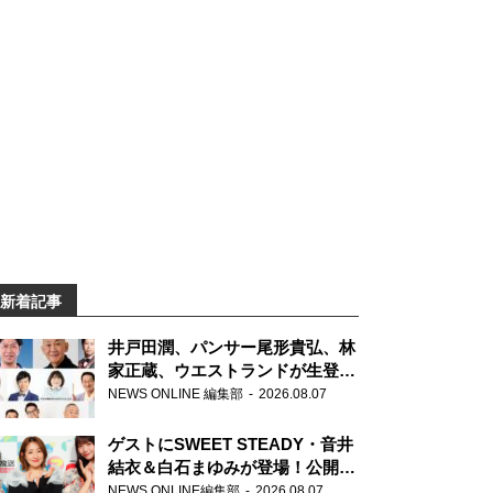
新着記事
井戸田潤、パンサー尾形貴弘、林
家正蔵、ウエストランドが生登
場！『ラジオビバリー昼ズ』
NEWS ONLINE 編集部
2026.08.07
ゲストにSWEET STEADY・音井
結衣＆白石まゆみが登場！公開収
録で素顔全開！
NEWS ONLINE編集部
2026.08.07