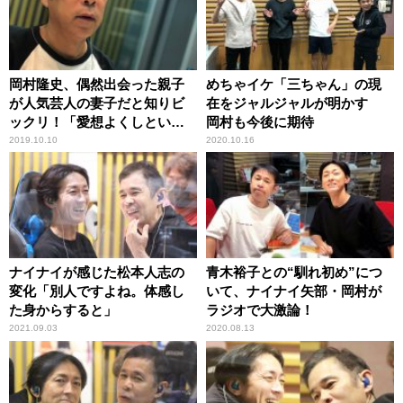
岡村隆史、偶然出会った親子
めちゃイケ「三ちゃん」の現
が人気芸人の妻子だと知りビ
在をジャルジャルが明かす
ックリ！「愛想よくしといて
岡村も今後に期待
良かった」
2019.10.10
2020.10.16
ナイナイが感じた松本人志の
青木裕子との“馴れ初め”につ
変化「別人ですよね。体感し
いて、ナイナイ矢部・岡村が
た身からすると」
ラジオで大激論！
2021.09.03
2020.08.13