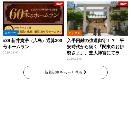
NEW
NEW
スポーツ
エンタメ
#39 新井貴浩（広島）通算300
入手困難の強運御守！？ 平
号ホームラン
安時代から続く「関東のお伊
勢さま」、芝大神宮にてラン
2026.08.07
パンプスが合格祈願！
2026.08.07
新着記事をもっと見る