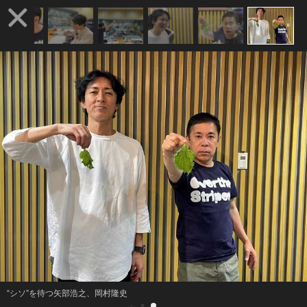
“シソ”を待つ矢部浩之、岡村隆史