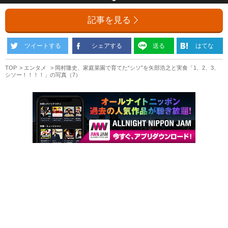
記事を見る
ツイートする
シェアする
送る
はてな
TOP
エンタメ
岡村隆史、家庭菜園で育てた“シソ”を矢部浩之と実食「1、2、3、
シソー！！！！」の写真（7）