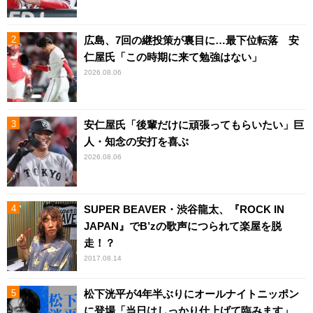
広島、7回の継投策が裏目に…最下位転落 安
仁屋氏「この時期に来て勉強はない」
2026.08.06
安仁屋氏「後輩だけに頑張ってもらいたい」巨
人・知念の安打を喜ぶ
2026.08.06
SUPER BEAVER・渋谷龍太、『ROCK IN
JAPAN』でB’zの歌声につられて楽屋を脱
走！？
2017.08.14
松下洸平が4年半ぶりにオールナイトニッポン
に登場「当日はしっかり仕上げて臨みます」