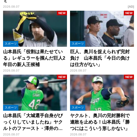
ミ
2026.08.07
AD
NEW
NEW
スポーツ
スポーツ
山本昌氏「役割は果たせてい
巨人、奥川を捉えられず完封
る」レギュラーを掴んだ巨人2
負け 山本昌氏「今日の負け
年目の新人王候補
は仕方がない」
2026.08.07
2026.08.07
NEW
NEW
スポーツ
スポーツ
山本昌氏「大城選手自身がび
ヤクルト、奥川の完封勝利で
っくりしていましたね」ヤク
連敗を止める！山本昌氏「勝
ルトのファースト・澤井の判
つにはこういう形しかない」
断を評価
2026.08.07
2026.08.07