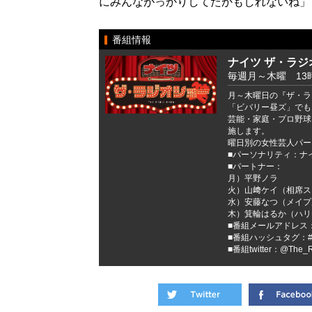
にみんながっかりしてたかもしれないね」
番組情報
ナイツ ザ・ラジ
毎週月～木曜 13時
月～木曜日の『ザ・ラ
「ビバリー昼ズ」でも
芸能・家庭・プロ野球
施します。
曜日別の女性芸人パー
■パーソナリティ：ナ
■パートナー：
月）平野ノラ
火）山﨑ケイ（相席ス
水）安藤なつ（メイプ
木）箕輪はるか（ハリ
■番組メールアドレス：rs
■番組ハッシュタグ：
■番組twitter：@The_