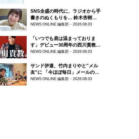
SNS全盛の時代に、ラジオから手
書きのぬくもりを… 鈴木杏樹の
直筆はがきが届く！
NEWS ONLINE 編集部
2026.08.03
『MUSIC10』こちら有楽町駅前
郵便局
「いつでも肩は温まっておりま
す」デビュー30周年の西川貴教が
『オールナイトニッポン』に登
NEWS ONLINE 編集部
2026.08.03
場！
サンド伊達、竹内まりやと”メル
友”に 「今ほぼ毎日」メールのや
り取り明かす
NEWS ONLINE 編集部
2026.08.03