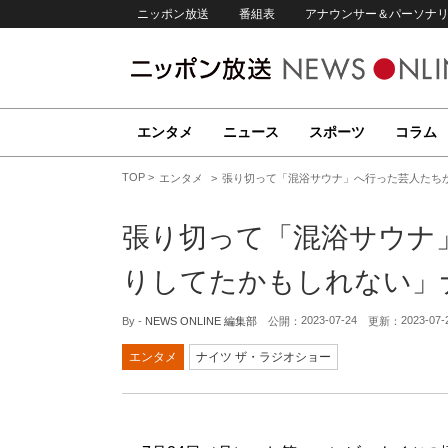
ニッポン放送
番組表
アナウンサー＆パーソナ
エンタメ
ニュース
スポーツ
コラム
TOP
エンタメ
張り切って「混浴サウナ」へ行った芸人たち
張り切って「混浴サウナ
りしてたかもしれない」
2023-07-24
2023-07-
By -
NEWS ONLINE 編集部
公開：
更新：
エンタメ
ナイツ ザ・ラジオショー