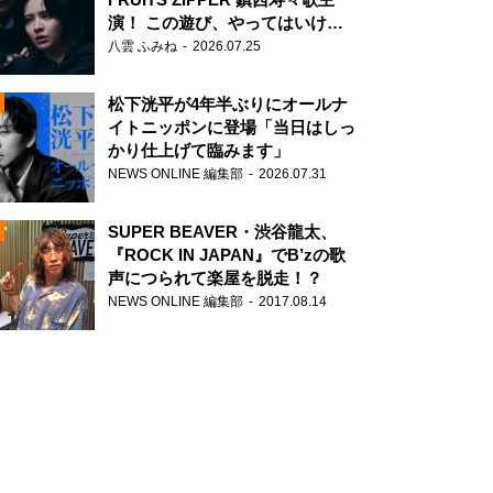
演！ この遊び、やってはいけま
せん。
八雲 ふみね
2026.07.25
松下洸平が4年半ぶりにオールナ
イトニッポンに登場「当日はしっ
かり仕上げて臨みます」
NEWS ONLINE 編集部
2026.07.31
N
SUPER BEAVER・渋谷龍太、
『ROCK IN JAPAN』でB’zの歌
声につられて楽屋を脱走！？
NEWS ONLINE 編集部
2017.08.14
N