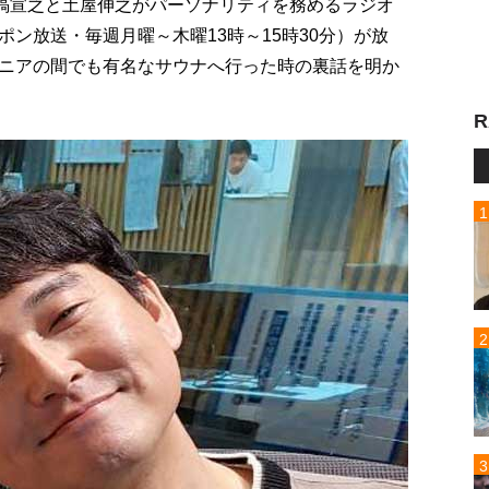
の塙宣之と土屋伸之がパーソナリティを務めるラジオ
ン放送・毎週月曜～木曜13時～15時30分）が放
ニアの間でも有名なサウナへ行った時の裏話を明か
R