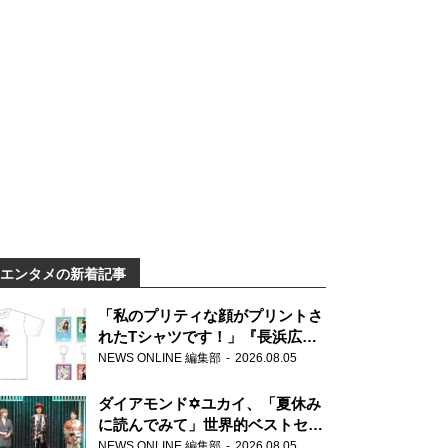
エンタメの新着記事
「私のプリティな顔がプリントさ
れたTシャツです！」『長浜広奈
天下無双』初の番組グッズ発売
NEWS ONLINE 編集部
2026.08.05
ダイアモンド✡ユカイ、「夏休み
に読んでみて」世界的ベストセラ
ー『アナスタシア』を紹介
NEWS ONLINE 編集部
2026.08.05