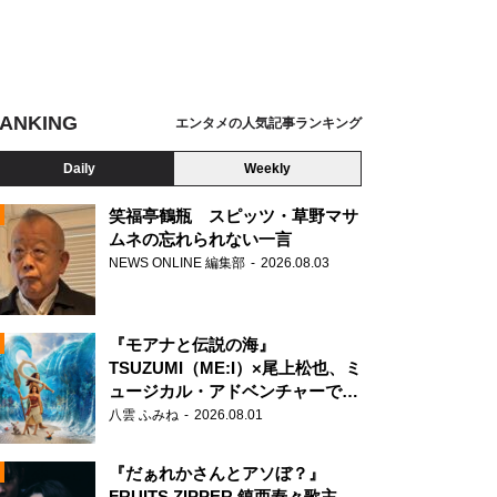
ANKING
エンタメの人気記事ランキング
Daily
Weekly
笑福亭鶴瓶 スピッツ・草野マサ
ムネの忘れられない一言
NEWS ONLINE 編集部
2026.08.03
N
『モアナと伝説の海』
TSUZUMI（ME:I）×尾上松也、ミ
ュージカル・アドベンチャーで美
声を響かせる
八雲 ふみね
2026.08.01
『だぁれかさんとアソぼ？』
FRUITS ZIPPER 鎮西寿々歌主