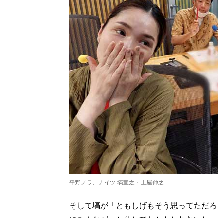
平野ノラ、ナイツ 塙宣之・土屋伸之
そして塙が「ともしげもそう思ってただろ