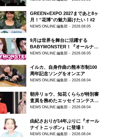
GREEN×EXPO 2027まであと8ヶ
月！“花博”の魅力届けたい！#2
NEWS ONLINE 編集部
2026.08.05
9月は世界を舞台に活躍する
BABYMONSTER！『オールナイ
トニッポンPODCAST』月替わり
NEWS ONLINE 編集部
2026.08.05
パーソナリティ
イルカ、自身作曲の熊本市制100
周年記念ソングをオンエア
NEWS ONLINE 編集部
2026.08.04
朝井リョウ、知花くららが特別審
査員を務めたエッセイコンテスト
の特別番組「#いまあなたに伝え
NEWS ONLINE 編集部
2026.08.04
たいこと」
由紀さおりが14年ぶりに『オール
ナイトニッポン』に登場！
NEWS ONLINE 編集部
2026.08.04