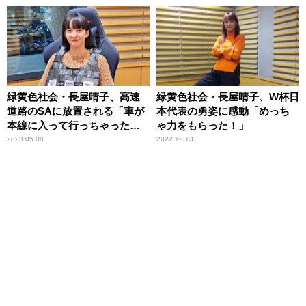
緑黄色社会・長屋晴子、高速
緑黄色社会・長屋晴子、W杯日
道路のSAに放置される「車が
本代表の勇姿に感動「めっち
本線に入って行っちゃった
ゃ力をもらった！」
の！」
2023.05.08
2022.12.13