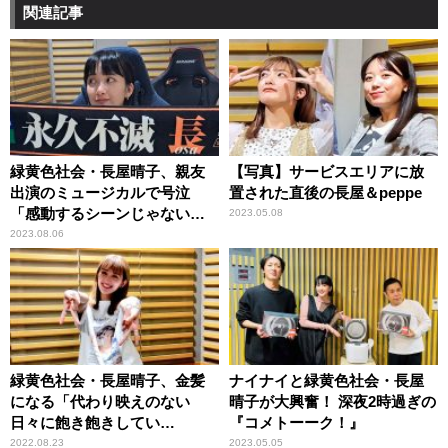
関連記事
緑黄色社会・長屋晴子、親友
【写真】サービスエリアに放
出演のミュージカルで号泣
置された直後の長屋＆peppe
「感動するシーンじゃないん
2023.05.08
だけど……」
2023.08.06
緑黄色社会・長屋晴子、金髪
ナイナイと緑黄色社会・長屋
になる「代わり映えのない
晴子が大興奮！ 深夜2時過ぎの
日々に飽き飽きしてい
『コメトーーク！』
て……」
2022.08.23
2023.05.05