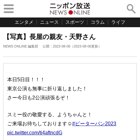
エンタメ
ニュース
スポーツ
コラム
ライフ
【写真】長屋の親友・天野さん
NEWS ONLINE 編集部
公開：
2023-08-06
（
2023-08-06
更新）
本日5日目！！！
東京公演も無事に折り返しました！
さー今日も2公演頑張るぞ！
スミー役の敬愛する、ようちゃんと！
ご来場お待ちしております☺️
#ピーターパン2023
pic.twitter.com/ti4aftncdG