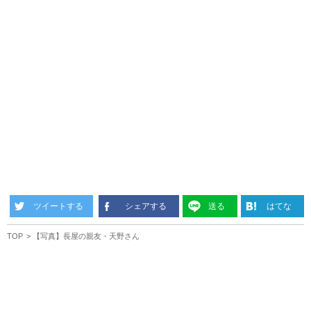
ツイートする
シェアする
送る
はてな
TOP
【写真】長屋の親友・天野さん