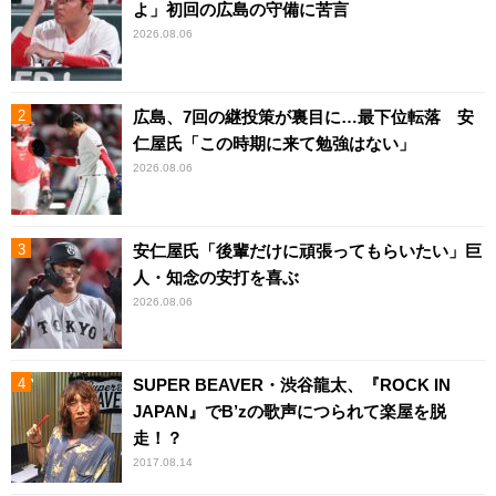
よ」初回の広島の守備に苦言
2026.08.06
広島、7回の継投策が裏目に…最下位転落 安
仁屋氏「この時期に来て勉強はない」
2026.08.06
安仁屋氏「後輩だけに頑張ってもらいたい」巨
人・知念の安打を喜ぶ
2026.08.06
SUPER BEAVER・渋谷龍太、『ROCK IN
JAPAN』でB’zの歌声につられて楽屋を脱
走！？
2017.08.14