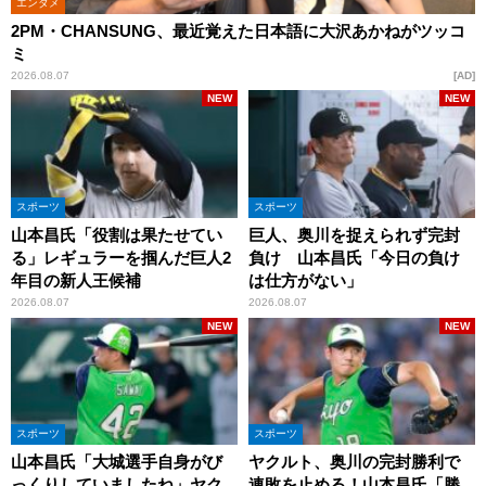
エンタメ
2PM・CHANSUNG、最近覚えた日本語に大沢あかねがツッコ
ミ
2026.08.07
AD
NEW
NEW
スポーツ
スポーツ
山本昌氏「役割は果たせてい
巨人、奥川を捉えられず完封
る」レギュラーを掴んだ巨人2
負け 山本昌氏「今日の負け
年目の新人王候補
は仕方がない」
2026.08.07
2026.08.07
NEW
NEW
スポーツ
スポーツ
山本昌氏「大城選手自身がび
ヤクルト、奥川の完封勝利で
っくりしていましたね」ヤク
連敗を止める！山本昌氏「勝