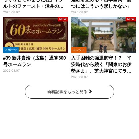
ルトのファースト・澤井の判
つにはこういう形しかない」
断を評価
2026.08.07
2026.08.07
NEW
NEW
スポーツ
エンタメ
#39 新井貴浩（広島）通算300
入手困難の強運御守！？ 平
号ホームラン
安時代から続く「関東のお伊
勢さま」、芝大神宮にてラン
2026.08.07
パンプスが合格祈願！
2026.08.07
新着記事をもっと見る