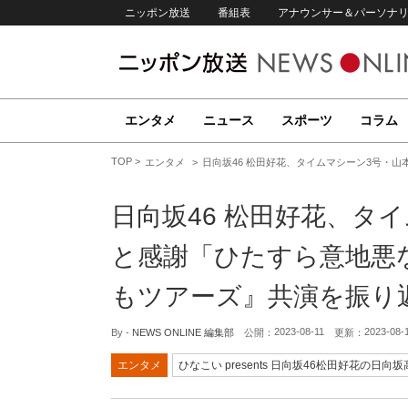
ニッポン放送
番組表
アナウンサー＆パーソナ
エンタメ
ニュース
スポーツ
コラム
TOP
エンタメ
日向坂46 松田好花、タイムマシーン3号・
日向坂46 松田好花、タ
と感謝「ひたすら意地悪
もツアーズ』共演を振り
2023-08-11
2023-08-
By -
NEWS ONLINE 編集部
公開：
更新：
エンタメ
ひなこい presents 日向坂46松田好花の日向