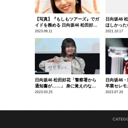
【写真】『もしもツアーズ』でガ
日向坂46
イドを務める 日向坂46 松田好花
ほしかった
の笑顔
らの思わぬ
2023.08.11
2021.10.17
なった顛末
日向坂46 松田好花「警察署から
日向坂46
通知書が……」 身に覚えのな
卒業セレモ
い“事件”を語る
はいつくば
2023.03.25
2023.07.20
す！」 最
ズにラジオ
える
CATEG