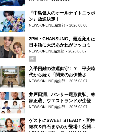
『中島健人のオールナイトニッポ
ン』放送決定！
NEWS ONLINE 編集部
2026.08.08
2PM・CHANSUNG、最近覚えた
日本語に大沢あかねがツッコミ
NEWS ONLINE編集部
2026.08.07
AD
入手困難の強運御守！？ 平安時
代から続く「関東のお伊勢さ
ま」、芝大神宮にてランパンプス
NEWS ONLINE 編集部
2026.08.07
が合格祈願！
井戸田潤、パンサー尾形貴弘、林
家正蔵、ウエストランドが生登
場！『ラジオビバリー昼ズ』
NEWS ONLINE 編集部
2026.08.07
ゲストにSWEET STEADY・音井
結衣＆白石まゆみが登場！公開収