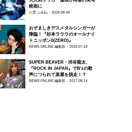
映画に
八雲 ふみね
2026.08.08
おぞましきデスメタルシンガーが
降臨！『杉本ラララのオールナイ
トニッポン0(ZERO)』
NEWS ONLINE 編集部
2026.07.19
N
SUPER BEAVER・渋谷龍太、
『ROCK IN JAPAN』でB’zの歌
声につられて楽屋を脱走！？
NEWS ONLINE 編集部
2017.08.14
N