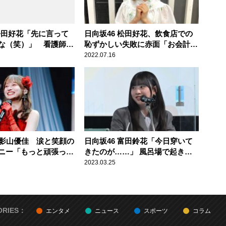
 松田好花「先に言って
日向坂46 松田好花、飲食店での
な（笑）」 看護師か
恥ずかしい失敗に赤面「お会計し
“告白”で頭が真っ白に
ようとしたら店員さんが……」
2022.07.16
を明かす
・影山優佳 涙と笑顔の
日向坂46 富田鈴花「今日穿いて
ニー「もっと頑張って
きたのが……」 風呂場で起き
って生きていきま
た“大惨事”を明かす
2023.03.25
後のステージは、クイ
に歌と、にぎやかに終
ORIES：
エンタメ
ニュース
スポーツ
コラム