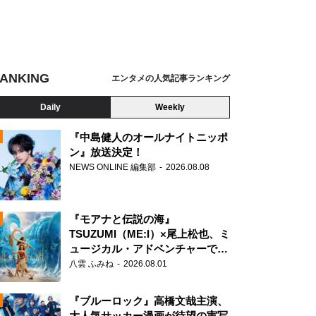
ANKING
エンタメの人気記事ランキング
Daily
Weekly
『中島健人のオールナイトニッポ
ン』放送決定！
NEWS ONLINE 編集部
2026.08.08
N
『モアナと伝説の海』
TSUZUMI（ME:I）×尾上松也、ミ
ュージカル・アドベンチャーで美
声を響かせる
八雲 ふみね
2026.08.01
『ブルーロック』高橋文哉主演、
大人気サッカー漫画が待望の実写