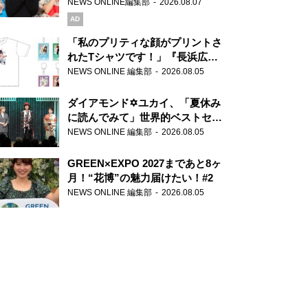
録で素顔全開！
NEWS ONLINE編集部
2026.08.07
AD
「私のプリティな顔がプリントさ
れたTシャツです！」『長浜広奈
天下無双』初の番組グッズ発売
NEWS ONLINE 編集部
2026.08.05
ダイアモンド✡ユカイ、「夏休み
に読んでみて」世界的ベストセラ
ー『アナスタシア』を紹介
NEWS ONLINE 編集部
2026.08.05
GREEN×EXPO 2027まであと8ヶ
月！“花博”の魅力届けたい！#2
NEWS ONLINE 編集部
2026.08.05