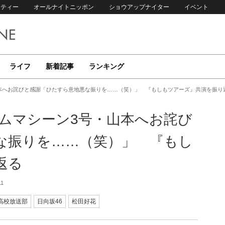
リティー
オールナイトニッポン
ショウアップナイター
イベント
ライフ
新着記事
ランキング
山本へお詫びと感謝「ひたすら意地悪な振りを……（笑）」 『もしもツアーズ』共演を振り
イムマシーン3号・山本へお詫び
な振りを……（笑）」 『もし
返る
11
坂高校放送部
日向坂46
松田好花