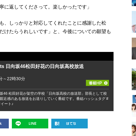
寧に返してくださって。楽しかったです」
も、しっかりと対応してくれたことに感謝した松
だけたらうれしいです」と、今後についての願望も
ents 日向坂46松田好花の日向坂高校放送
分～22時30分
坂46 松田好花が架空の学校「日向坂高校の放送部」部長として校
親近感のある放送をお送りしていく番組です。番組ハッシュタグ #
イート♪