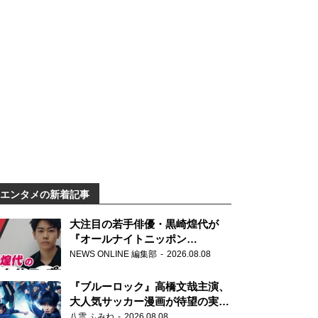
エンタメの新着記事
大注目の若手俳優・黒崎煌代が
『オールナイトニッポン
0(ZERO)』に初登場「今からとて
NEWS ONLINE 編集部
2026.08.08
もワクワクしております！」
『ブルーロック』高橋文哉主演、
大人気サッカー漫画が待望の実写
映画に
八雲 ふみね
2026.08.08