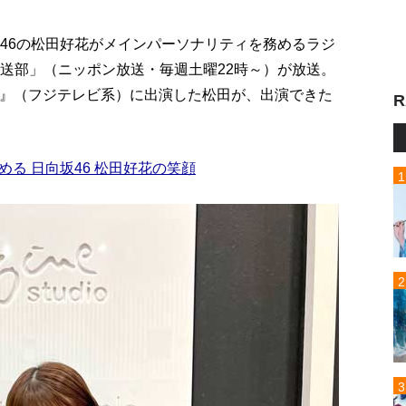
坂46の松田好花がメインパーソナリティを務めるラジ
放送部」（ニッポン放送・毎週土曜22時～）が放送。
P』（フジテレビ系）に出演した松田が、出演できた
R
る 日向坂46 松田好花の笑顔