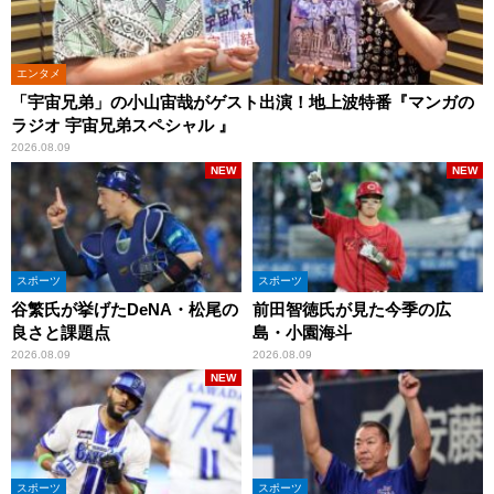
エンタメ
「宇宙兄弟」の小山宙哉がゲスト出演！地上波特番『マンガの
ラジオ 宇宙兄弟スペシャル 』
2026.08.09
NEW
NEW
スポーツ
スポーツ
谷繁氏が挙げたDeNA・松尾の
前田智徳氏が見た今季の広
良さと課題点
島・小園海斗
2026.08.09
2026.08.09
NEW
スポーツ
スポーツ