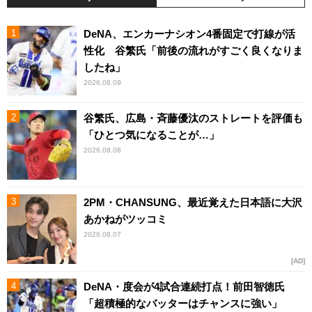
DeNA、エンカーナシオン4番固定で打線が活
性化 谷繁氏「前後の流れがすごく良くなりま
したね」
2026.08.09
谷繁氏、広島・斉藤優汰のストレートを評価も
「ひとつ気になることが…」
2026.08.08
2PM・CHANSUNG、最近覚えた日本語に大沢
あかねがツッコミ
2026.08.07
AD
DeNA・度会が4試合連続打点！前田智徳氏
「超積極的なバッターはチャンスに強い」