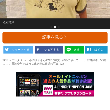
松村邦洋
記事を見る
ツイートする
シェアする
送る
はてな
TOP
エンタメ
「小渕優子さんのSPに羽交い締めにされて……」松村邦洋、56歳
にして“電波少年”のような出来事に遭遇の写真（2）