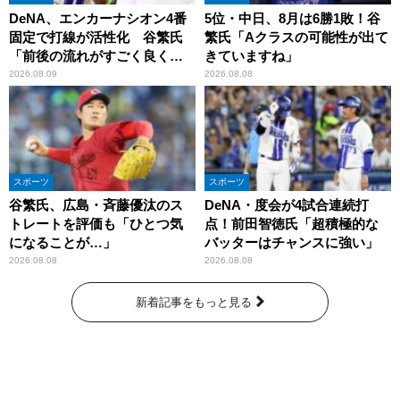
DeNA、エンカーナシオン4番
5位・中日、8月は6勝1敗！谷
固定で打線が活性化 谷繁氏
繁氏「Aクラスの可能性が出て
「前後の流れがすごく良くな
きていますね」
りましたね」
2026.08.09
2026.08.08
スポーツ
スポーツ
谷繁氏、広島・斉藤優汰のス
DeNA・度会が4試合連続打
トレートを評価も「ひとつ気
点！前田智徳氏「超積極的な
になることが…」
バッターはチャンスに強い」
2026.08.08
2026.08.08
新着記事をもっと見る