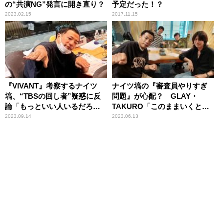
の“共演NG”発言に開き直り？
予定だった！？
2023.02.15
2017.11.15
『VIVANT』考察するナイツ
ナイツ塙の『審査員やりすぎ
塙、“TBSの回し者”疑惑に反
問題』が心配？ GLAY・
論「もっといい人いるだろ！
TAKURO「このままいくと提
松坂桃李さんとか」
言されるんじゃ……」
2023.09.14
2023.06.13