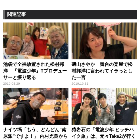
関連記事
池袋で全裸放置された松村邦
磯山さやか 舞台の楽屋で松
洋 『電波少年』Tプロデュー
村邦洋に言われてイラっとし
サーと振り返る
た一言
2019.08.29
2019.10.31
ナイツ塙「もう、どんどん“南
猿岩石の「電波少年 ヒッチハ
原派”ですよ！」 内村光良から
イク旅」は、元々Take2が行く