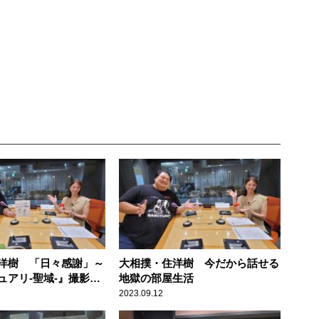
洋樹 「日々感謝」～
大相撲・住洋樹 今だから話せる
ュアリ-聖域-』撮影秘
地獄の部屋生活
2023.09.12