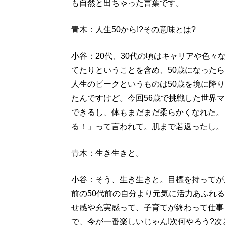
も自然と出ちゃった言葉です。
青木：人生50から!?その意味とは?
小谷：20代、30代の頃はキャリアや色
てたりということを含め、50歳になった
人生のピークというものは50歳を境に降
たんですけど。今回56歳で挑戦した世界
できるし、体もまだまだ柔らかくなれた。
る！」って言われて。肌まで若返ったし。
青木：生き生きと。
小谷：そう、生き生きと。目標を持ってが
前の50代前の自分より元気に活力あふれ
せ感や充実感って、子育てが終わって仕事
で、今が一番楽しいじゃん!次何やろう?