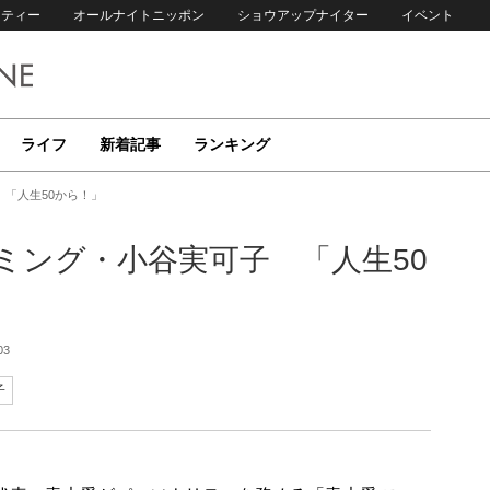
リティー
オールナイトニッポン
ショウアップナイター
イベント
ライフ
新着記事
ランキング
「人生50から！」
ミング・小谷実可子 「人生50
03
子