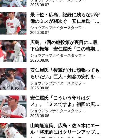
ショウアップナイタースタッフ
2026.08.07
最下位・広島、記録に残らない守
備のミスが相次ぐ 安仁屋氏「最
近守りのミスが多い」
ショウアップナイタースタッフ
2026.08.07
広島、7回の継投策が裏目に…最
下位転落 安仁屋氏「この時期に
来て勉強はない」
ショウアップナイタースタッフ
2026.08.06
安仁屋氏「後輩だけに頑張っても
らいたい」巨人・知念の安打を喜
ぶ
ショウアップナイタースタッフ
2026.08.06
安仁屋氏「こういう守りはダ
メ」、「ミスですよ」初回の広島
の守備に苦言
ショウアップナイタースタッフ
2026.08.06
山崎隆造氏、広島・佐々木にエー
ル「将来的にはクリーンアップを