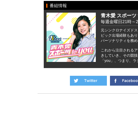
番組情報
青木愛 スポーツ t
毎週金曜日21時～2
元シンクロナイズドス
ピック出場経験もあり
パーソナリティを務め
これから注目されるア
きしていき、その競技
「you」、つまり、