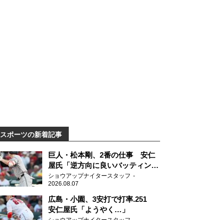
スポーツの新着記事
巨人・松本剛、2番の仕事 安仁
屋氏「逆方向に良いバッティン
グ」
ショウアップナイタースタッフ
2026.08.07
広島・小園、3安打で打率.251
安仁屋氏「ようやく…」