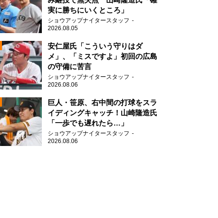
実に勝ちにいくところ」
ショウアップナイタースタッフ
2026.08.05
2
安仁屋氏「こういう守りはダ
メ」、「ミスですよ」初回の広島
の守備に苦言
ショウアップナイタースタッフ
2026.08.06
2
巨人・笹原、右中間の打球をスラ
イディングキャッチ！山崎隆造氏
「一歩でも遅れたら…」
2
ショウアップナイタースタッフ
2026.08.06