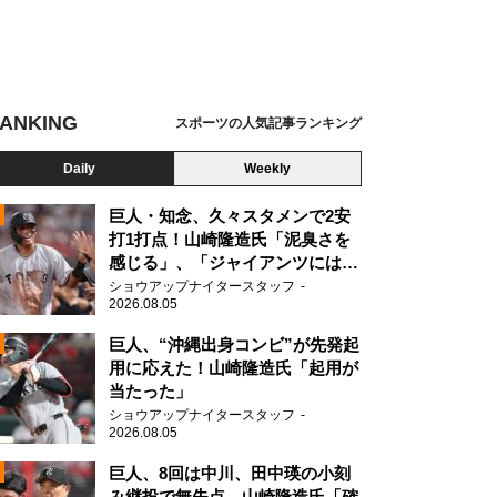
ANKING
スポーツの人気記事ランキング
Daily
Weekly
巨人・知念、久々スタメンで2安
打1打点！山崎隆造氏「泥臭さを
感じる」、「ジャイアンツには少
ないタイプ」
ショウアップナイタースタッフ
2026.08.05
2
巨人、“沖縄出身コンビ”が先発起
用に応えた！山崎隆造氏「起用が
当たった」
2
ショウアップナイタースタッフ
2026.08.05
巨人、8回は中川、田中瑛の小刻
み継投で無失点 山崎隆造氏「確