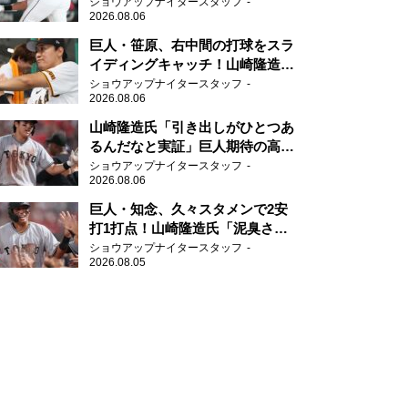
任せられるくらいまでは成長し
ショウアップナイタースタッフ
2026.08.06
て」
巨人・笹原、右中間の打球をスラ
イディングキャッチ！山崎隆造氏
「一歩でも遅れたら…」
ショウアップナイタースタッフ
2026.08.06
山崎隆造氏「引き出しがひとつあ
るんだなと実証」巨人期待の高卒
2年目が技あり安打
ショウアップナイタースタッフ
2026.08.06
巨人・知念、久々スタメンで2安
打1打点！山崎隆造氏「泥臭さを
感じる」、「ジャイアンツには少
ショウアップナイタースタッフ
2026.08.05
ないタイプ」