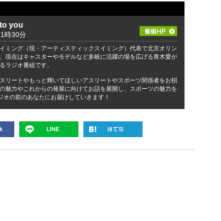
o you
1時30分
イミング（現・アーティスティックスイミング）代表で北京オリン
、現在はキャスターやモデルなど多岐に活躍の場を広げる青木愛が
るラジオ番組です。
スリートやもっと輝いてほしいアスリートやスポーツ関係者をお招
の魅力やこれからの発展に向けてお話を展開し、スポーツの魅力を
ラジオの前のあなたにお届けしていきます！