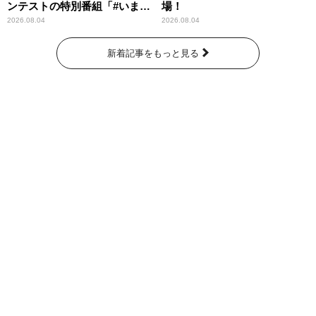
ンテストの特別番組「#いまあ
場！
なたに伝えたいこと」
2026.08.04
2026.08.04
新着記事をもっと見る