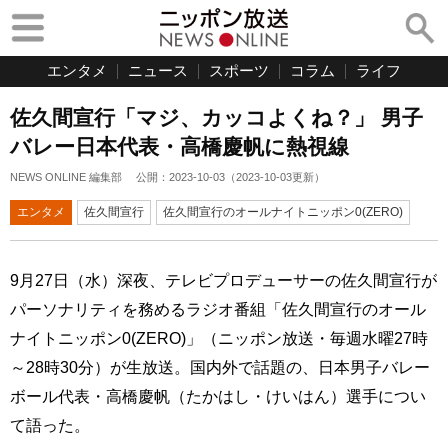
エンタメ
ニュース
スポーツ
コラム
ライフ
佐久間宣行「マジ、カッコよくね？」 男子
バレー日本代表・高橋慶帆に熱視線
NEWS ONLINE 編集部
公開：
2023-10-03
（
2023-10-03
更新）
エンタメ
佐久間宣行
佐久間宣行のオールナイトニッポン0(ZERO)
9月27日（水）深夜、テレビプロデューサーの佐久間宣行が
パーソナリティを務めるラジオ番組「佐久間宣行のオール
ナイトニッポン0(ZERO)」（ニッポン放送・毎週水曜27時
～28時30分）が生放送。国内外で話題の、日本男子バレー
ボール代表・高橋慶帆（たかはし・けいはん）選手につい
て語った。