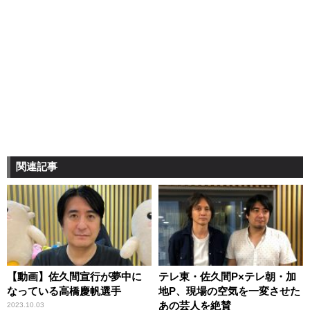
関連記事
【動画】佐久間宣行が夢中に
テレ東・佐久間P×テレ朝・加
なっている高橋慶帆選手
地P、現場の空気を一変させた
あの芸人を絶賛
2023.10.03