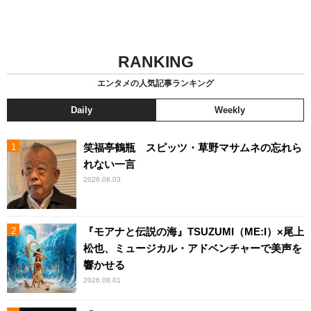
RANKING
エンタメの人気記事ランキング
Daily
Weekly
笑福亭鶴瓶 スピッツ・草野マサムネの忘れら
れない一言
2026.08.03
『モアナと伝説の海』TSUZUMI（ME:I）×尾上
松也、ミュージカル・アドベンチャーで美声を
響かせる
2026.08.01