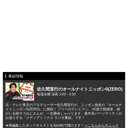
番組情報
佐久間宣行のオールナイトニッポン0(ZERO)
毎週水曜 深夜 3:00 - 4:30
元・テレビ東京のプロデューサー佐久間宣行が、ニッポン放送の「オールナ
イトニッポン0(ZERO)」に挑戦！ フリーのテレビマン、45歳で既婚者、娘
がいる脱サラおじさんが、一生懸命しゃべります。最年長パーソナリティが
お送りする「メディアミックス ラジオ番組」です！
★再編集したポッドキャストをSpotifyで聴けます！
⇒こちらからチェック