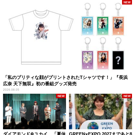
NEW
「私のプリティな顔がプリントされたTシャツです！」『長浜
広奈 天下無双』初の番組グッズ発売
2026.08.05
NEW
NEW
ダイアモンド✡ユカイ、「夏休
GREEN×EXPO 2027まであと8