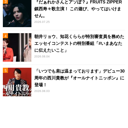
『だぁれかさんとアソぼ？』FRUITS ZIPPER
鎮西寿々歌主演！ この遊び、やってはいけま
せん。
2026.07.25
朝井リョウ、知花くららが特別審査員を務めた
エッセイコンテストの特別番組「#いまあなた
に伝えたいこと」
2026.08.04
「いつでも肩は温まっております」デビュー30
周年の西川貴教が『オールナイトニッポン』に
登場！
2026.08.03