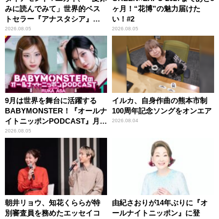
みに読んでみて」世界的ベス
ヶ月！“花博”の魅力届けた
トセラー『アナスタシア』を
い！#2
紹介
2026.08.05
2026.08.05
9月は世界を舞台に活躍する
イルカ、自身作曲の熊本市制
BABYMONSTER！『オールナ
100周年記念ソングをオンエア
イトニッポンPODCAST』月替
2026.08.04
わりパーソナリティ
2026.08.05
朝井リョウ、知花くららが特
由紀さおりが14年ぶりに『オ
別審査員を務めたエッセイコ
ールナイトニッポン』に登