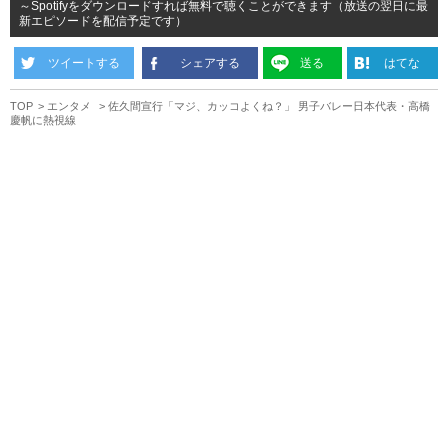
～Spotifyをダウンロードすれば無料で聴くことができます（放送の翌日に最
新エピソードを配信予定です）
ツイートする
シェアする
送る
はてな
TOP
エンタメ
佐久間宣行「マジ、カッコよくね？」 男子バレー日本代表・高橋
慶帆に熱視線