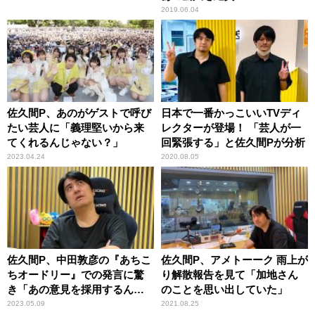
2019.06.04
佐久間P、あのがゲストで呼び
日本で一番かっこいいTVディ
たい芸人に「義理堅いから来
レクターが登場！ 「芸人が一
てくれるんじゃない？」
回緊張する」と佐久間Pが分析
2023.04.24
2020.08.05
佐久間P、中田敦彦の『あちこ
佐久間P、アメトーーク 雨上が
ちオードリー』での発言に驚
り解散報告を見て「加地さん
き「あの意見を採用するん
のことを思い出していた」
だ」
2023.05.09
2021.08.25