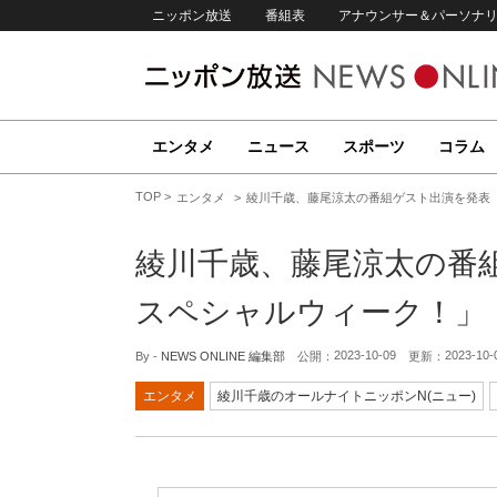
ニッポン放送
番組表
アナウンサー＆パーソナ
エンタメ
ニュース
スポーツ
コラム
TOP
エンタメ
綾川千歳、藤尾涼太の番組ゲスト出演を発表
綾川千歳、藤尾涼太の番
スペシャルウィーク！」
2023-10-09
2023-10-
By -
NEWS ONLINE 編集部
公開：
更新：
エンタメ
綾川千歳のオールナイトニッポンN(ニュー)