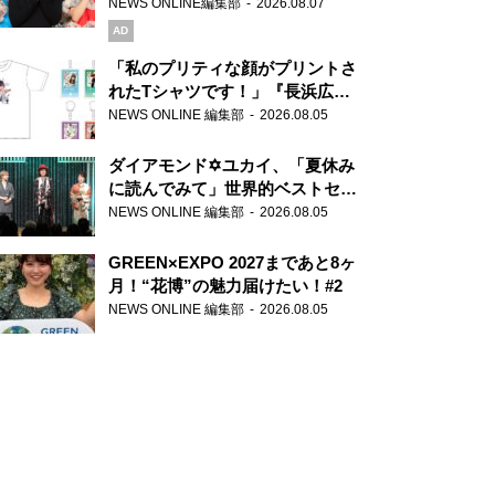
録で素顔全開！
NEWS ONLINE編集部
2026.08.07
AD
「私のプリティな顔がプリントさ
れたTシャツです！」『長浜広奈
天下無双』初の番組グッズ発売
NEWS ONLINE 編集部
2026.08.05
ダイアモンド✡ユカイ、「夏休み
に読んでみて」世界的ベストセラ
ー『アナスタシア』を紹介
NEWS ONLINE 編集部
2026.08.05
GREEN×EXPO 2027まであと8ヶ
月！“花博”の魅力届けたい！#2
NEWS ONLINE 編集部
2026.08.05