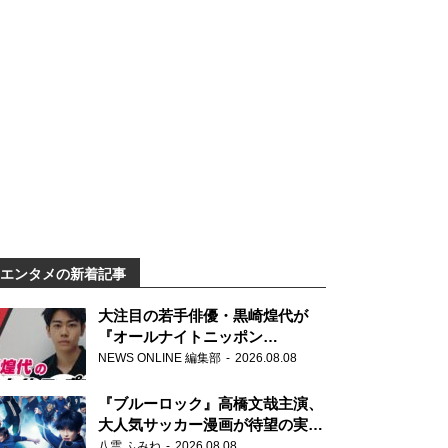
エンタメの新着記事
大注目の若手俳優・黒崎煌代が
『オールナイトニッポン
0(ZERO)』に初登場「今からとて
NEWS ONLINE 編集部
2026.08.08
もワクワクしております！」
『ブルーロック』高橋文哉主演、
大人気サッカー漫画が待望の実写
映画に
八雲 ふみね
2026.08.08