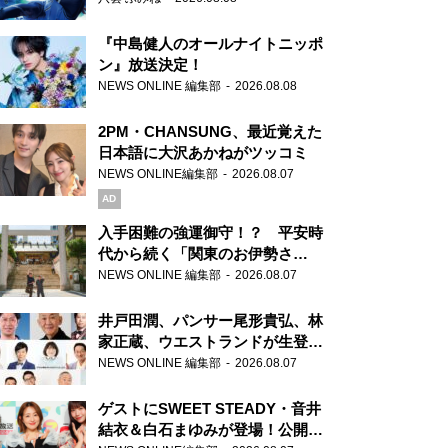
『中島健人のオールナイトニッポ
ン』放送決定！
NEWS ONLINE 編集部
2026.08.08
2PM・CHANSUNG、最近覚えた
日本語に大沢あかねがツッコミ
NEWS ONLINE編集部
2026.08.07
AD
入手困難の強運御守！？ 平安時
代から続く「関東のお伊勢さ
ま」、芝大神宮にてランパンプス
NEWS ONLINE 編集部
2026.08.07
が合格祈願！
井戸田潤、パンサー尾形貴弘、林
家正蔵、ウエストランドが生登
場！『ラジオビバリー昼ズ』
NEWS ONLINE 編集部
2026.08.07
ゲストにSWEET STEADY・音井
結衣＆白石まゆみが登場！公開収