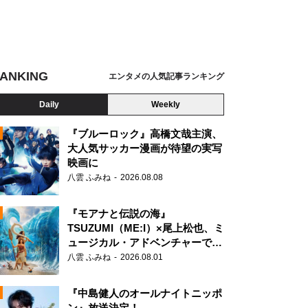
ANKING
エンタメの人気記事ランキング
Daily
Weekly
『ブルーロック』高橋文哉主演、
大人気サッカー漫画が待望の実写
映画に
N
八雲 ふみね
2026.08.08
『モアナと伝説の海』
TSUZUMI（ME:I）×尾上松也、ミ
ュージカル・アドベンチャーで美
声を響かせる
八雲 ふみね
2026.08.01
『中島健人のオールナイトニッポ
ン』放送決定！