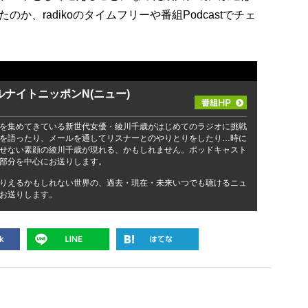
、radikoのタイムフリーや番組Podcastでチェ
ナイトニッポンN(ニュー)
を集めてきている新世代女優・綾川千歳がはじめてのラジオに挑戦
を語ったり、メールを通してリスナーとのやりとりをしたり…時に
せない素顔の綾川千歳が現れる、かもしれません。ポッドキャスト
部分を中心にお送りします。
りえるかもしれない世界の、過去・現在・未来いつでも聴けるニュ
お送りします。