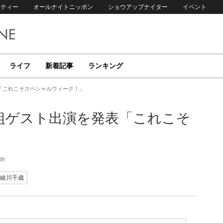
リティー
オールナイトニッポン
ショウアップナイター
イベント
ライフ
新着記事
ランキング
「これこそスペシャルウィーク！」
組ゲスト出演を発表「これこそ
09
綾川千歳