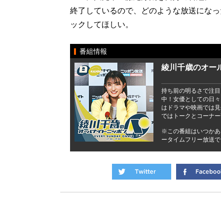
終了しているので、どのような放送になったのか
ックしてほしい。
番組情報
綾川千歳のオール
持ち前の明るさで注目
中！女優としての日々
はドラマや映画では見
ではトークとコーナー
※この番組はいつかあ
ータイムフリー放送で