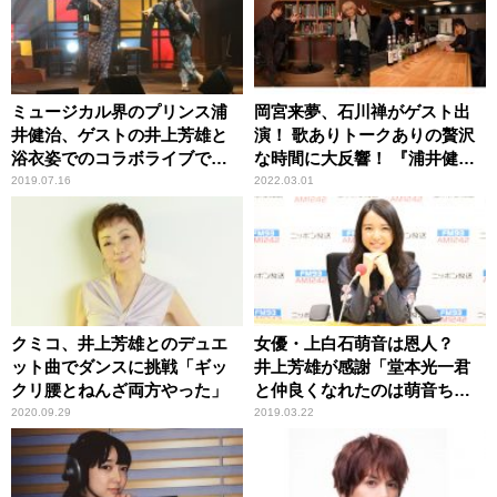
ミュージカル界のプリンス浦
岡宮来夢、石川禅がゲスト出
井健治、ゲストの井上芳雄と
演！ 歌ありトークありの贅沢
浴衣姿でのコラボライブで熱
な時間に大反響！ 『浦井健治
唱！！
のDressing Room Live vol.3』
2019.07.16
2022.03.01
イベントレポート
クミコ、井上芳雄とのデュエ
女優・上白石萌音は恩人？
ット曲でダンスに挑戦「ギッ
井上芳雄が感謝「堂本光一君
クリ腰とねんざ両方やった」
と仲良くなれたのは萌音ちゃ
んのおかげ」
2020.09.29
2019.03.22