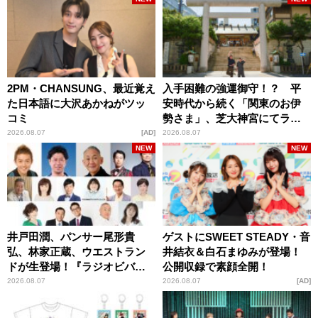
2PM・CHANSUNG、最近覚え
入手困難の強運御守！？ 平
た日本語に大沢あかねがツッ
安時代から続く「関東のお伊
コミ
勢さま」、芝大神宮にてラン
パンプスが合格祈願！
2026.08.07
AD
2026.08.07
NEW
NEW
井戸田潤、パンサー尾形貴
ゲストにSWEET STEADY・音
弘、林家正蔵、ウエストラン
井結衣＆白石まゆみが登場！
ドが生登場！『ラジオビバリ
公開収録で素顔全開！
ー昼ズ』
2026.08.07
2026.08.07
AD