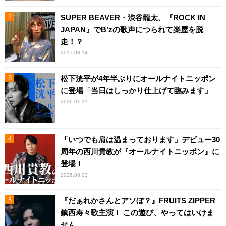
SUPER BEAVER・渋谷龍太、『ROCK IN
JAPAN』でB’zの歌声につられて楽屋を脱
走！？
2017.08.14
松下洸平が4年半ぶりにオールナイトニッポン
に登場「当日はしっかり仕上げて臨みます」
2026.07.31
「いつでも肩は温まっております」デビュー30
周年の西川貴教が『オールナイトニッポン』に
登場！
2026.08.03
『だぁれかさんとアソぼ？』FRUITS ZIPPER
鎮西寿々歌主演！ この遊び、やってはいけま
せん。