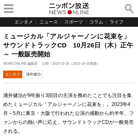
エンタメ
ニュース
スポーツ
コラム
ライフ
ミュージカル「アルジャーノンに花束を」
サウンドトラックCD 10月26日（木）正午
～ 一般販売開始
NEWS ONLINE 編集部
公開：
2023-10-25
（
2023-10-25
更新）
エンタメ
浦井健治
浦井健治が9年振り3回目の主演を務めたことでも注目を集
めたミュージカル「アルジャーノンに花束を」。2023年4
月～5月に東京・大阪で行われた公演の感動から約半年、フ
ァンからの熱い声に応え、サウンドトラックCDが一般発売
される。