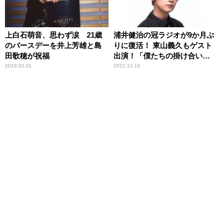
上白石萌音、思わず涙 21歳
浦井健治の冠ラジオが9か月ぶ
のバースデーを井上芳雄と島
りに復活！ 東山義久もゲスト
田歌穂が祝福
出演！「僕たちの掛け合いを
楽しみにしていただけたらと
2019.02.01
2022.12.16
思います」