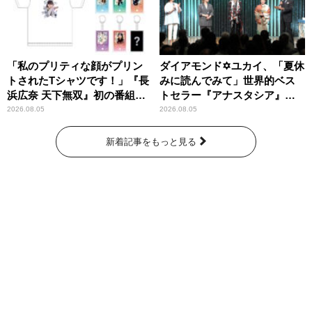
「私のプリティな顔がプリン
ダイアモンド✡ユカイ、「夏休
トされたTシャツです！」『長
みに読んでみて」世界的ベス
浜広奈 天下無双』初の番組グ
トセラー『アナスタシア』を
ッズ発売
紹介
2026.08.05
2026.08.05
新着記事をもっと見る