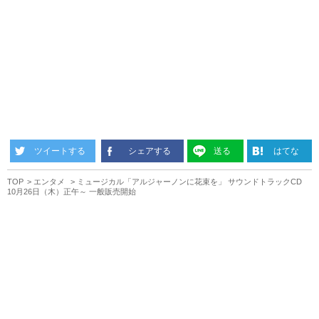
ツイートする
シェアする
送る
はてな
TOP
エンタメ
ミュージカル「アルジャーノンに花束を」 サウンドトラックCD
10月26日（木）正午～ 一般販売開始