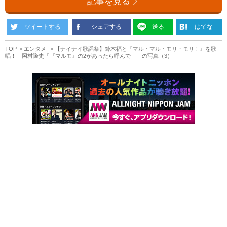
記事を見る
ツイートする
シェアする
送る
はてな
TOP
エンタメ
【ナイナイ歌謡祭】鈴木福と『マル・マル・モリ・モリ！』を歌
唱！ 岡村隆史「『マルモ』の2があったら呼んで」 の写真（3）