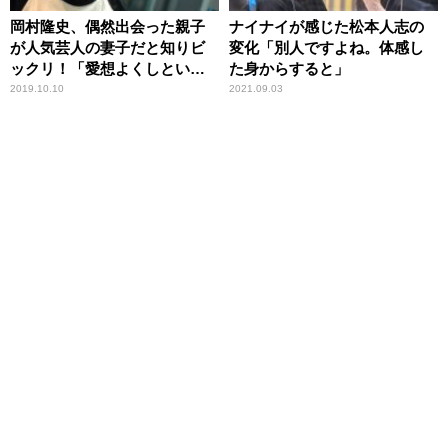
岡村隆史、偶然出会った親子
ナイナイが感じた松本人志の
が人気芸人の妻子だと知りビ
変化「別人ですよね。体感し
ックリ！「愛想よくしといて
た身からすると」
良かった」
2019.10.10
2021.09.03