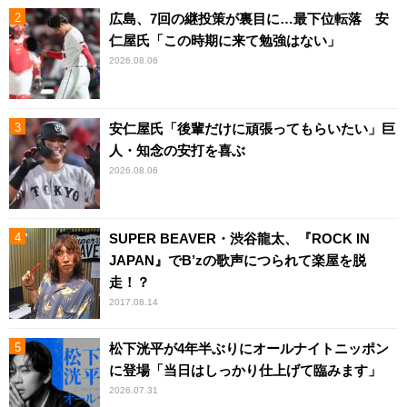
広島、7回の継投策が裏目に…最下位転落 安
仁屋氏「この時期に来て勉強はない」
2026.08.06
安仁屋氏「後輩だけに頑張ってもらいたい」巨
人・知念の安打を喜ぶ
2026.08.06
SUPER BEAVER・渋谷龍太、『ROCK IN
JAPAN』でB’zの歌声につられて楽屋を脱
走！？
2017.08.14
松下洸平が4年半ぶりにオールナイトニッポン
に登場「当日はしっかり仕上げて臨みます」
2026.07.31