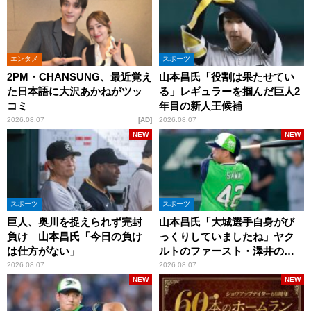
エンタメ
スポーツ
2PM・CHANSUNG、最近覚え
山本昌氏「役割は果たせてい
た日本語に大沢あかねがツッ
る」レギュラーを掴んだ巨人2
コミ
年目の新人王候補
2026.08.07
AD
2026.08.07
NEW
NEW
スポーツ
スポーツ
巨人、奥川を捉えられず完封
山本昌氏「大城選手自身がび
負け 山本昌氏「今日の負け
っくりしていましたね」ヤク
は仕方がない」
ルトのファースト・澤井の判
断を評価
2026.08.07
2026.08.07
NEW
NEW