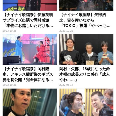
【ナイナイ歌謡祭】伊藤英明
【ナイナイ歌謡祭】矢部浩
サプライズ出演で岡村感激
之、宙を舞いながら
「本物にお越しいただけるな
『TOKIO』披露「やべっち、
んて」
星になりました！」
2023.10.28
2023.10.28
【ナイナイ歌謡祭】岡村隆
岡村・矢部、18歳になった鈴
史、アキレス腱断裂のギプス
木福の成長ぶりに感心「成人
姿を初公開「完全体になるの
やわ……」
はクリスマスイヴ」
2023.10.28
2022.06.17