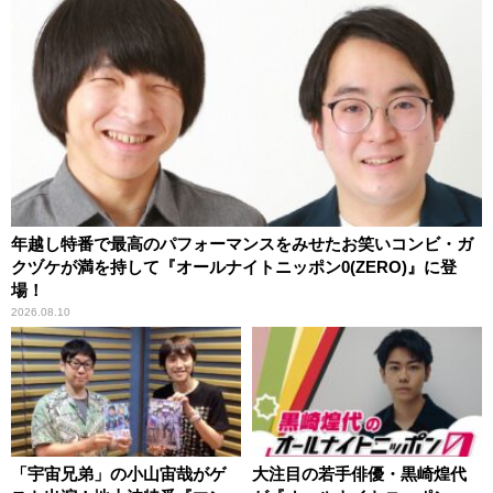
年越し特番で最高のパフォーマンスをみせたお笑いコンビ・ガ
クヅケが満を持して『オールナイトニッポン0(ZERO)』に登
場！
2026.08.10
「宇宙兄弟」の小山宙哉がゲ
大注目の若手俳優・黒崎煌代