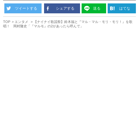
ツイートする
シェアする
送る
はてな
TOP
エンタメ
【ナイナイ歌謡祭】鈴木福と『マル・マル・モリ・モリ！』を歌
唱！ 岡村隆史「『マルモ』の2があったら呼んで」