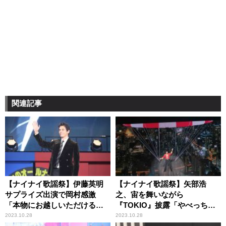
関連記事
【ナイナイ歌謡祭】伊藤英明
【ナイナイ歌謡祭】矢部浩
サプライズ出演で岡村感激
之、宙を舞いながら
「本物にお越しいただけるな
『TOKIO』披露「やべっち、
んて」
星になりました！」
2023.10.28
2023.10.28