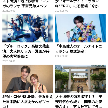
スト出演！地上波特番『マン
が『オールナイトニッポン
ガのラジオ 宇宙兄弟スペシャ
0(ZERO)』に初登場「今から
ル 』
とてもワクワクしておりま
2026.08.09
2026.08.08
す！」
『ブルーロック』高橋文哉主
『中島健人のオールナイトニ
演、大人気サッカー漫画が待
ッポン』放送決定！
望の実写映画に
2026.08.08
2026.08.08
2PM・CHANSUNG、最近覚え
入手困難の強運御守！？ 平
た日本語に大沢あかねがツッ
安時代から続く「関東のお伊
コミ
勢さま」、芝大神宮にてラン