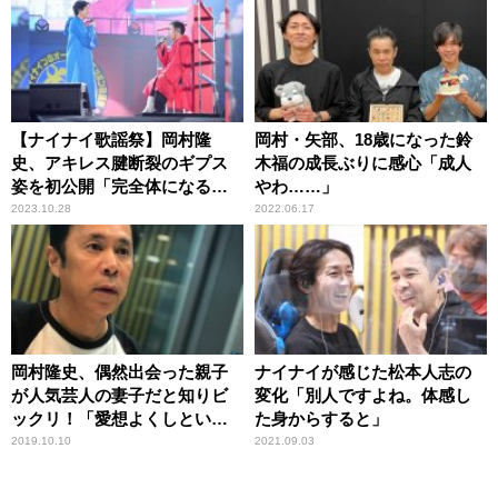
【ナイナイ歌謡祭】岡村隆
岡村・矢部、18歳になった鈴
史、アキレス腱断裂のギプス
木福の成長ぶりに感心「成人
姿を初公開「完全体になるの
やわ……」
はクリスマスイヴ」
2023.10.28
2022.06.17
岡村隆史、偶然出会った親子
ナイナイが感じた松本人志の
が人気芸人の妻子だと知りビ
変化「別人ですよね。体感し
ックリ！「愛想よくしといて
た身からすると」
良かった」
2019.10.10
2021.09.03