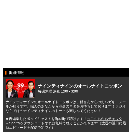
番組情報
ナインティナインのオールナイトニッポン
毎週木曜 深夜 1:00 - 3:00
ナインティナインのオールナイトニッポンは、皆さんからのおハガキ・メー
ルが頼りです。職人のあなたから渾身のネタをお待ちしております！ラジオ
ならではのナインティナインのトークも楽しんでください！
★再編集したポッドキャストをSpotifyで聴けます！
⇒こちらからチェック
～Spotifyをダウンロードすれば無料で聴くことができます（放送の翌日に最
新エピソードを配信予定です）