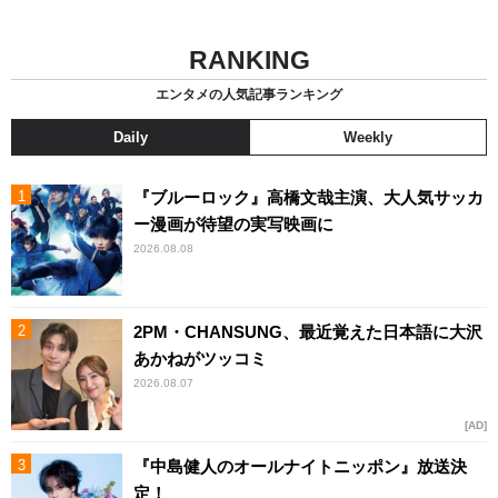
RANKING
エンタメの人気記事ランキング
Daily
Weekly
『ブルーロック』高橋文哉主演、大人気サッカ
ー漫画が待望の実写映画に
2026.08.08
2PM・CHANSUNG、最近覚えた日本語に大沢
あかねがツッコミ
2026.08.07
AD
『中島健人のオールナイトニッポン』放送決
定！