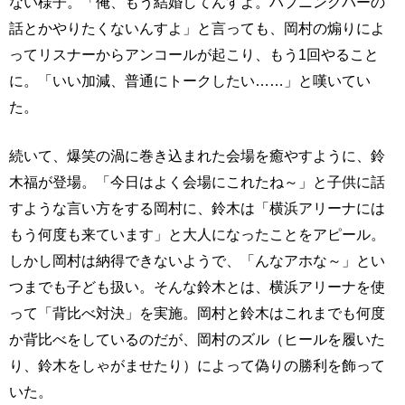
ない様子。「俺、もう結婚してんすよ。ハプニングバーの
話とかやりたくないんすよ」と言っても、岡村の煽りによ
ってリスナーからアンコールが起こり、もう1回やること
に。「いい加減、普通にトークしたい……」と嘆いてい
た。
続いて、爆笑の渦に巻き込まれた会場を癒やすように、鈴
木福が登場。「今日はよく会場にこれたね～」と子供に話
すような言い方をする岡村に、鈴木は「横浜アリーナには
もう何度も来ています」と大人になったことをアピール。
しかし岡村は納得できないようで、「んなアホな～」とい
つまでも子ども扱い。そんな鈴木とは、横浜アリーナを使
って「背比べ対決」を実施。岡村と鈴木はこれまでも何度
か背比べをしているのだが、岡村のズル（ヒールを履いた
り、鈴木をしゃがませたり）によって偽りの勝利を飾って
いた。