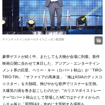
ナインティナインのオールナイトニッポン歌謡祭
豪華ゲストが続く中、またしても大物が会場に到着。新作
映画公開に合わせて来日した、アジアン・エンターテイン
メント界の巨星、ペリー・キー（ロバート秋山）が「TIRO-
TIRO-TIN」「サファイアの馬車道」「俺はASIAのディスコ
☆スター」を大熱唱。伸びやかな歌声でリスナーを圧倒。
大爆笑の渦を巻き起こしたのだが、“カリスマボイストレー
ナー”ロバート秋山として登場したMCではナイナイからの
ムチャ振り「質問FAX」攻めに大苦戦する場面も。