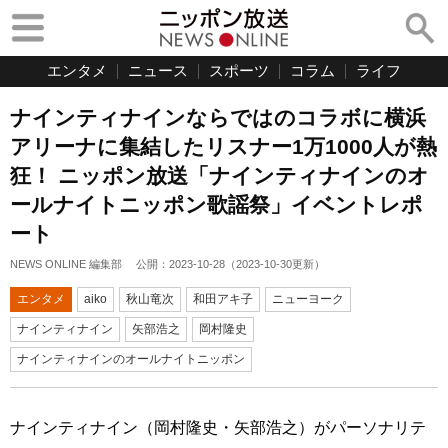
エンタメ
ニュース
スポーツ
コラム
ライフ
ナインティナインならではのコラボに横浜
アリーナに集結したリスナー1万1000人が熱
狂！ ニッポン放送「ナインティナインのオ
ールナイトニッポン歌謡祭」イベントレポ
ート
NEWS ONLINE 編集部
公開：
2023-10-28
（
2023-10-30
更新）
エンタメ
aiko
秋山竜次
和田アキ子
ニューヨーク
ナインティナイン
矢部浩之
岡村隆史
ナインティナインのオールナイトニッポン
ナインティナイン（岡村隆史・矢部浩之）がパーソナリテ