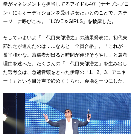
幸がマネジメントを担当してるアイドル4/7（ナナブンノヨ
ン）にもオーディションを受けさせたいとのことで、ステ
ージ上に呼びこみ。「LOVE＆GIRLS」を披露した。
そしていよいよ「二代目矢部浩之」の結果発表に。初代矢
部浩之が選んだのは……なんと「全員合格」。「これが一
番平和かな。落選者が出ると時間が伸びそうやし」と選考
理由を述べた。たくさんの「二代目矢部浩之」を生み出し
た選考会は、急遽音頭をとった伊藤の「1、2、3、アニキ
ー！」という掛け声で締めくくられ、会場を一つにした。