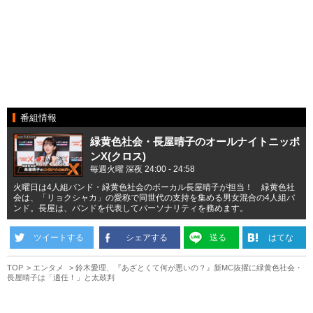
番組情報
緑黄色社会・長屋晴子のオールナイトニッポ
ンX(クロス)
毎週火曜 深夜 24:00 - 24:58
火曜日は4人組バンド・緑黄色社会のボーカル長屋晴子が担当！ 緑黄色社
会は、「リョクシャカ」の愛称で同世代の支持を集める男女混合の4人組バ
ンド。長屋は、バンドを代表してパーソナリティを務めます。
ツイートする
シェアする
送る
はてな
TOP
エンタメ
鈴木愛理、『あざとくて何が悪いの？』新MC抜擢に緑黄色社会・
長屋晴子は「適任！」と太鼓判