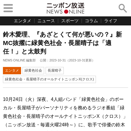
エンタメ
ニュース
スポーツ
コラム
ライフ
鈴木愛理、『あざとくて何が悪いの？』新
MC抜擢に緑黄色社会・長屋晴子は「適
任！」と太鼓判
NEWS ONLINE 編集部
公開：
2023-10-31
（
2023-10-31
更新）
エンタメ
緑黄色社会
長屋晴子
緑黄色社会・長屋晴子のオールナイトニッポンX(クロス)
10月24日（火）深夜、4人組バンド「緑黄色社会」のボー
カル・長屋晴子がパーソナリティを務めるラジオ番組「緑
黄色社会・長屋晴子のオールナイトニッポンX（クロス）」
（ニッポン放送・毎週火曜24時～）に、歌手で俳優の鈴木