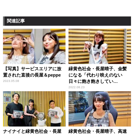
関連記事
【写真】サービスエリアに放
緑黄色社会・長屋晴子、金髪
置された直後の長屋＆peppe
になる「代わり映えのない
日々に飽き飽きしてい
2023.05.08
て……」
2022.08.23
ナイナイと緑黄色社会・長屋
緑黄色社会・長屋晴子、高速