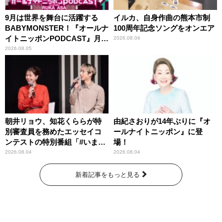
9月は世界を舞台に活躍する
イルカ、自身作曲の熊本市制
BABYMONSTER！『オールナ
100周年記念ソングをオンエア
イトニッポンPODCAST』月替
2026.08.04
わりパーソナリティ
2026.08.05
朝井リョウ、知花くららが特
由紀さおりが14年ぶりに『オ
別審査員を務めたエッセイコ
ールナイトニッポン』に登
ンテストの特別番組「#いまあ
場！
なたに伝えたいこと」
2026.08.04
2026.08.04
新着記事をもっと見る