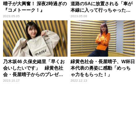
晴子が大興奮！ 深夜2時過ぎの
道路のSAに放置される「車が
『コメトーーク！』
本線に入って行っちゃった
の！」
2023.05.05
2023.05.08
乃木坂46 久保史緒里「早くお
緑黄色社会・長屋晴子、W杯日
会いしたいです」 緑黄色社
本代表の勇姿に感動「めっち
会・長屋晴子からのプレゼン
ゃ力をもらった！」
トと直筆の手紙に大喜び
2023.10.17
2022.12.13