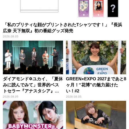
「私のプリティな顔がプリントされたTシャツです！」『長浜
広奈 天下無双』初の番組グッズ発売
2026.08.05
ダイアモンド✡ユカイ、「夏休
GREEN×EXPO 2027まであと8
みに読んでみて」世界的ベス
ヶ月！“花博”の魅力届けた
トセラー『アナスタシア』を
い！#2
紹介
2026.08.05
2026.08.05