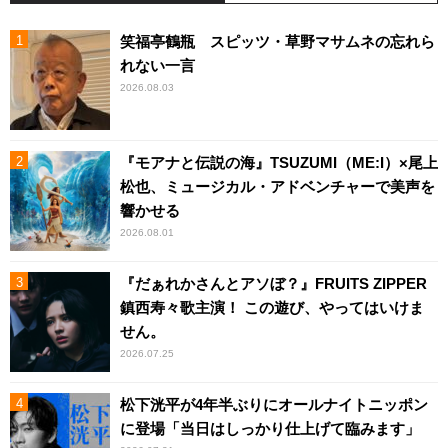
笑福亭鶴瓶 スピッツ・草野マサムネの忘れら
れない一言
2026.08.03
『モアナと伝説の海』TSUZUMI（ME:I）×尾上
松也、ミュージカル・アドベンチャーで美声を
響かせる
2026.08.01
『だぁれかさんとアソぼ？』FRUITS ZIPPER
鎮西寿々歌主演！ この遊び、やってはいけま
せん。
2026.07.25
松下洸平が4年半ぶりにオールナイトニッポン
に登場「当日はしっかり仕上げて臨みます」