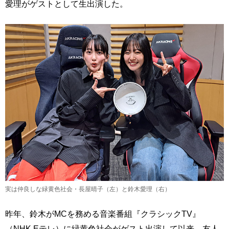
愛理がゲストとして生出演した。
実は仲良しな緑黄色社会・長屋晴子（左）と鈴木愛理（右）
昨年、鈴木がMCを務める音楽番組『クラシックTV』
（NHK Eテレ）に緑黄色社会がゲスト出演して以来、友人