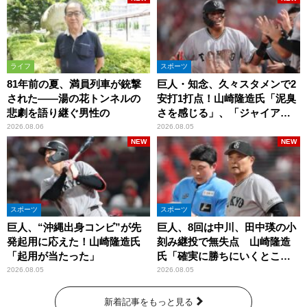
ライフ
スポーツ
81年前の夏、満員列車が銃撃
巨人・知念、久々スタメンで2
された――湯の花トンネルの
安打1打点！山崎隆造氏「泥臭
悲劇を語り継ぐ男性の
さを感じる」、「ジャイアン
ツには少ないタイプ」
2026.08.06
2026.08.05
NEW
NEW
スポーツ
スポーツ
巨人、“沖縄出身コンビ”が先
巨人、8回は中川、田中瑛の小
発起用に応えた！山崎隆造氏
刻み継投で無失点 山崎隆造
「起用が当たった」
氏「確実に勝ちにいくとこ
ろ」
2026.08.05
2026.08.05
新着記事をもっと見る