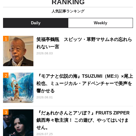
RANKING
人気記事ランキング
Daily
Weekly
笑福亭鶴瓶 スピッツ・草野マサムネの忘れら
れない一言
2026.08.03
『モアナと伝説の海』TSUZUMI（ME:I）×尾上
松也、ミュージカル・アドベンチャーで美声を
響かせる
2026.08.01
『だぁれかさんとアソぼ？』FRUITS ZIPPER
鎮西寿々歌主演！ この遊び、やってはいけま
せん。
2026.07.25