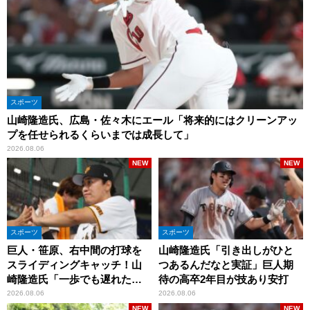
スポーツ
山崎隆造氏、広島・佐々木にエール「将来的にはクリーンアッ
プを任せられるくらいまでは成長して」
2026.08.06
NEW
NEW
スポーツ
スポーツ
巨人・笹原、右中間の打球を
山崎隆造氏「引き出しがひと
スライディングキャッチ！山
つあるんだなと実証」巨人期
崎隆造氏「一歩でも遅れた
待の高卒2年目が技あり安打
ら…」
2026.08.06
2026.08.06
NEW
NEW