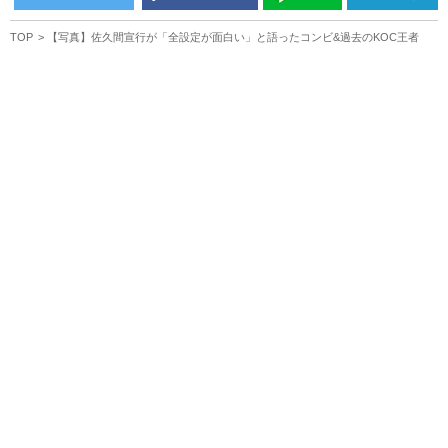
TOP
【写真】佐久間宣行が「全設定が面白い」と語ったコンビ&過去のKOC王者