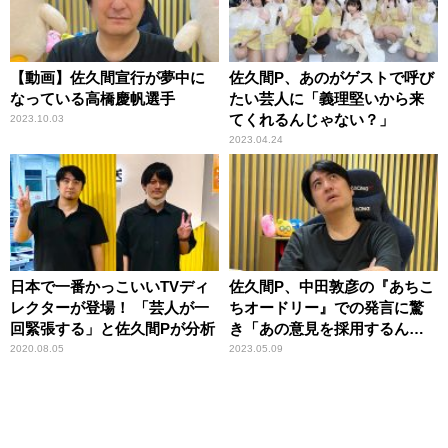
【動画】佐久間宣行が夢中に
佐久間P、あのがゲストで呼び
なっている高橋慶帆選手
たい芸人に「義理堅いから来
てくれるんじゃない？」
2023.10.03
2023.04.24
日本で一番かっこいいTVディ
佐久間P、中田敦彦の『あちこ
レクターが登場！ 「芸人が一
ちオードリー』での発言に驚
回緊張する」と佐久間Pが分析
き「あの意見を採用するん
だ」
2020.08.05
2023.05.09