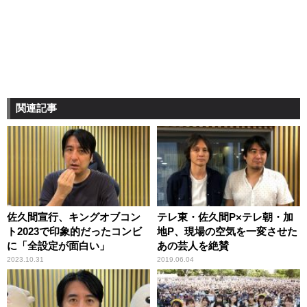
関連記事
佐久間宣行、キングオブコン
テレ東・佐久間P×テレ朝・加
ト2023で印象的だったコンビ
地P、現場の空気を一変させた
に「全設定が面白い」
あの芸人を絶賛
2023.10.31
2019.06.04