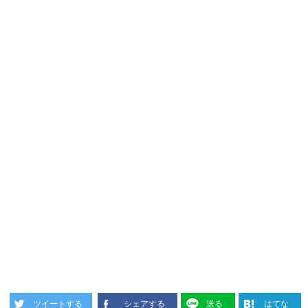
ツイートする
シェアする
送る
はてな