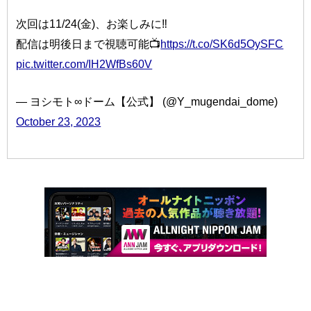
次回は11/24(金)、お楽しみに‼️
配信は明後日まで視聴可能📺
https://t.co/SK6d5OySFC
pic.twitter.com/IH2WfBs60V
— ヨシモト∞ドーム【公式】 (@Y_mugendai_dome)
October 23, 2023