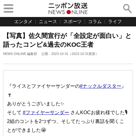
エンタメ
ニュース
スポーツ
コラム
ライフ
【写真】佐久間宣行が「全設定が面白い」と
語ったコンビ&過去のKOC王者
NEWS ONLINE 編集部
公開：
2023-10-31
（
2023-10-31
更新）
『ライスとファイヤーサンダーの
#ナックルダスター
』
🍷
ありがとうございました✨
そして
#ファイヤーサンダー
さんKOCお疲れ様でした🎙
2組のコントを2つずつ、そしてたっぷり裏話を聞くこ
とができました🤩