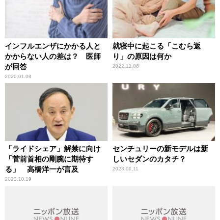
インフルエンザにかかる人と
就寝中に起こる「こむら返
かからない人の差は？ 医師
り」の原因は何か
が回答
2022.12.06
2020.01.08
「ライドシェア」解禁に向け
センチュリーの新モデルは新
「菅前首相の剛腕に期待す
しいセダンのカタチ？
る」 高橋洋一が言及
2023.09.11
2023.10.19