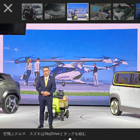
空飛ぶクルマ スズキはSkyDriveとタッグを組む