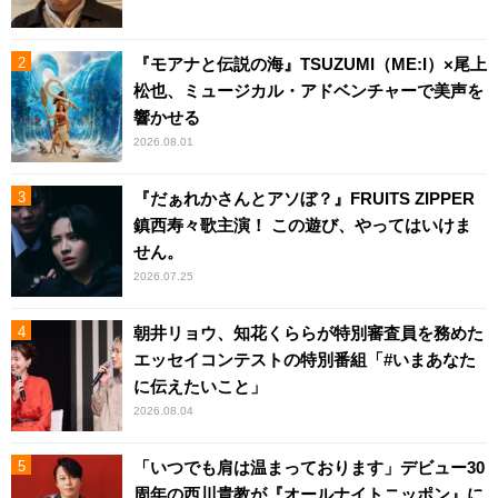
『モアナと伝説の海』TSUZUMI（ME:I）×尾上
松也、ミュージカル・アドベンチャーで美声を
響かせる
2026.08.01
『だぁれかさんとアソぼ？』FRUITS ZIPPER
鎮西寿々歌主演！ この遊び、やってはいけま
せん。
2026.07.25
朝井リョウ、知花くららが特別審査員を務めた
エッセイコンテストの特別番組「#いまあなた
に伝えたいこと」
2026.08.04
「いつでも肩は温まっております」デビュー30
周年の西川貴教が『オールナイトニッポン』に