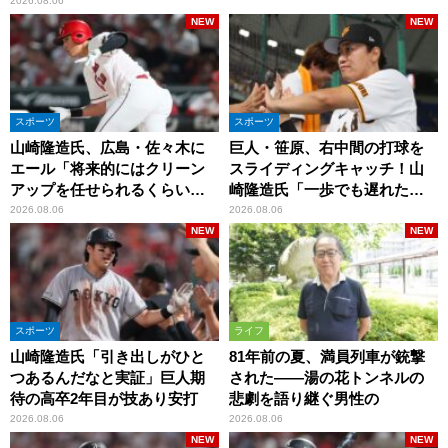
2026.08.06
NEW
NEW
スポーツ
スポーツ
山崎隆造氏、広島・佐々木に
巨人・笹原、右中間の打球を
エール「将来的にはクリーン
スライディングキャッチ！山
アップを任せられるくらいま
崎隆造氏「一歩でも遅れた
では成長して」
ら…」
2026.08.06
2026.08.06
NEW
NEW
スポーツ
ライフ
山崎隆造氏「引き出しがひと
81年前の夏、満員列車が銃撃
つあるんだなと実証」巨人期
された――湯の花トンネルの
待の高卒2年目が技あり安打
悲劇を語り継ぐ男性の
2026.08.06
2026.08.06
NEW
NEW