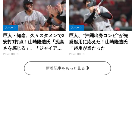
スポーツ
スポーツ
巨人・知念、久々スタメンで2
巨人、“沖縄出身コンビ”が先
安打1打点！山崎隆造氏「泥臭
発起用に応えた！山崎隆造氏
さを感じる」、「ジャイアン
「起用が当たった」
ツには少ないタイプ」
2026.08.05
2026.08.05
新着記事をもっと見る