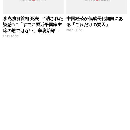
李克強前首相 死去 “消された
中国経済が低成長化傾向にあ
疑惑”に「すでに習近平国家主
る「これだけの要因」
席の敵ではない」辛坊治郎が
2023.10.30
否定的見解
2023.10.30