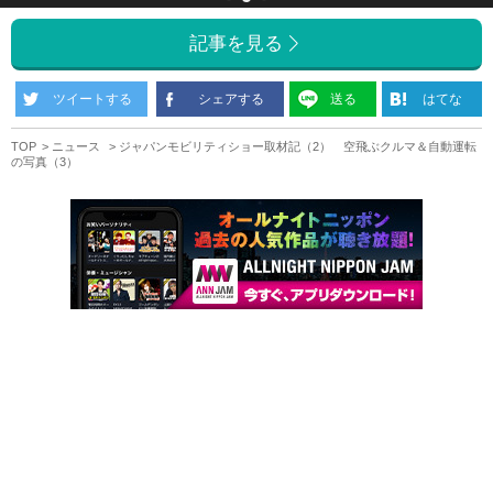
記事を見る
ツイートする
シェアする
送る
はてな
TOP
ニュース
ジャパンモビリティショー取材記（2） 空飛ぶクルマ＆自動運転
の写真（3）