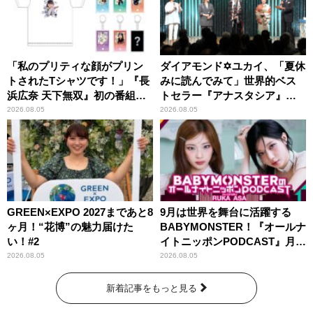
「私のプリティな顔がプリン
ダイアモンド✡ユカイ、「夏休
トされたTシャツです！」『長
みに読んでみて」世界的ベス
浜広奈 天下無双』初の番組グ
トセラー『アナスタシア』を
ッズ発売
紹介
2026.08.05
2026.08.05
GREEN×EXPO 2027まであと8
9月は世界を舞台に活躍する
ヶ月！“花博”の魅力届けた
BABYMONSTER！『オールナ
い！#2
イトニッポンPODCAST』月替
わりパーソナリティ
2026.08.05
2026.08.05
新着記事をもっと見る