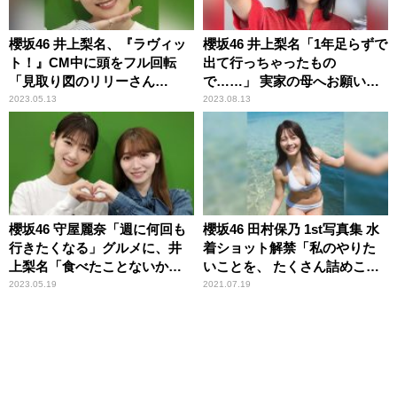
櫻坂46 井上梨名、『ラヴィッ
櫻坂46 井上梨名「1年足らずで
ト！』CM中に頭をフル回転
出て行っちゃったもの
「見取り図のリリーさん
で……」 実家の母へお願いご
が……」
と
2023.05.13
2023.08.13
櫻坂46 守屋麗奈「週に何回も
櫻坂46 田村保乃 1st写真集 水
行きたくなる」グルメに、井
着ショット解禁「私のやりた
上梨名「食べたことないか
いことを、 たくさん詰めこん
も」
でもらいました」
2023.05.19
2021.07.19