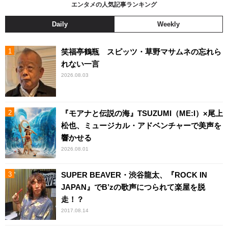
エンタメの人気記事ランキング
Daily
Weekly
笑福亭鶴瓶 スピッツ・草野マサムネの忘れら
れない一言
2026.08.03
『モアナと伝説の海』TSUZUMI（ME:I）×尾上
松也、ミュージカル・アドベンチャーで美声を
響かせる
2026.08.01
SUPER BEAVER・渋谷龍太、『ROCK IN
JAPAN』でB’zの歌声につられて楽屋を脱
走！？
2017.08.14