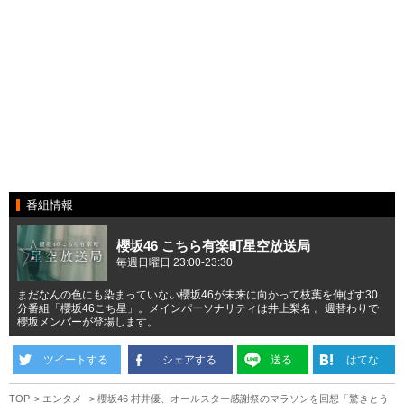
番組情報
櫻坂46 こちら有楽町星空放送局
毎週日曜日 23:00-23:30
まだなんの色にも染まっていない櫻坂46が未来に向かって枝葉を伸ばす30
分番組「櫻坂46こち星」。メインパーソナリティは井上梨名 。週替わりで
櫻坂メンバーが登場します。
ツイートする
シェアする
送る
はてな
TOP
エンタメ
櫻坂46 村井優、オールスター感謝祭のマラソンを回想「驚きとう