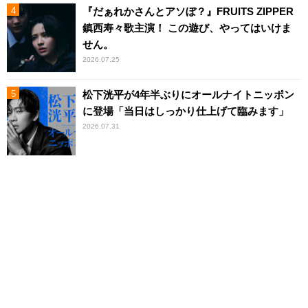
『だぁれかさんとアソぼ？』FRUITS ZIPPER
鎮西寿々歌主演！ この遊び、やってはいけま
せん。
2026.07.25
松下洸平が4年半ぶりにオールナイトニッポン
に登場「当日はしっかり仕上げて臨みます」
2026.07.31