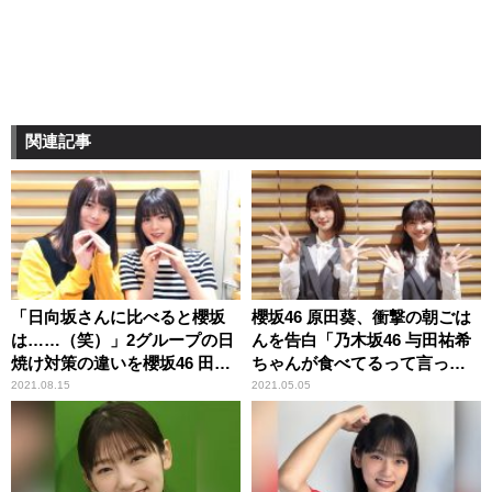
関連記事
「日向坂さんに比べると櫻坂
櫻坂46 原田葵、衝撃の朝ごは
は……（笑）」2グループの日
んを告白「乃木坂46 与田祐希
焼け対策の違いを櫻坂46 田村
ちゃんが食べてるって言って
保乃＆尾関梨香が振り返る
て」 そのメニューに井上梨名
2021.08.15
2021.05.05
驚き