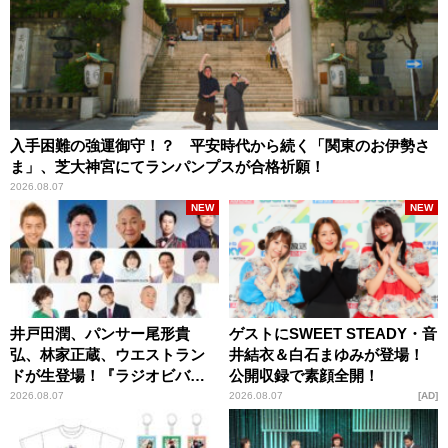
入手困難の強運御守！？ 平安時代から続く「関東のお伊勢さ
ま」、芝大神宮にてランパンプスが合格祈願！
2026.08.07
NEW
NEW
井戸田潤、パンサー尾形貴
ゲストにSWEET STEADY・音
弘、林家正蔵、ウエストラン
井結衣＆白石まゆみが登場！
ドが生登場！『ラジオビバリ
公開収録で素顔全開！
ー昼ズ』
2026.08.07
2026.08.07
AD