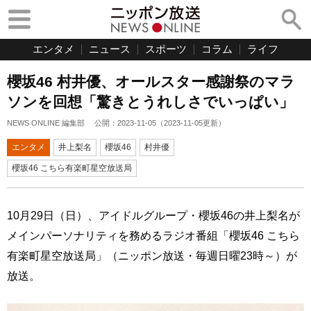
エンタメ
ニュース
スポーツ
コラム
ライフ
櫻坂46 村井優、オールスター感謝祭のマラ
ソンを回想「驚きとうれしさでいっぱい」
NEWS ONLINE 編集部
公開：
2023-11-05
（
2023-11-05
更新）
エンタメ
井上梨名
櫻坂46
村井優
櫻坂46 こちら有楽町星空放送局
10月29日（日）、アイドルグループ・櫻坂46の井上梨名が
メインパーソナリティを務めるラジオ番組「櫻坂46 こちら
有楽町星空放送局」（ニッポン放送・毎週日曜23時～）が
放送。