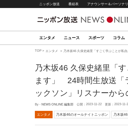
ニッポン放送
番組表
アナウンサー＆パーソナ
エンタメ
ニュース
スポーツ
コラム
TOP
エンタメ
乃木坂46 久保史緒里「すごく学ぶことが私
乃木坂46 久保史緒里「
ます」 24時間生放送
ックソン」リスナーからの
2023-11-22
2023-11-
By -
NEWS ONLINE 編集部
公開：
更新：
エンタメ
乃木坂46のオールナイトニッポン
乃木坂46