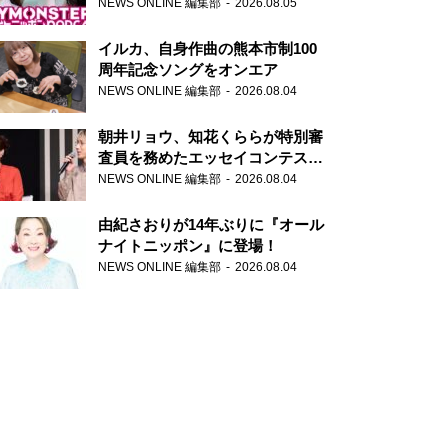
トニッポンPODCAST』月替わり
NEWS ONLINE 編集部
2026.08.05
パーソナリティ
イルカ、自身作曲の熊本市制100
周年記念ソングをオンエア
NEWS ONLINE 編集部
2026.08.04
朝井リョウ、知花くららが特別審
査員を務めたエッセイコンテスト
の特別番組「#いまあなたに伝え
NEWS ONLINE 編集部
2026.08.04
たいこと」
由紀さおりが14年ぶりに『オール
ナイトニッポン』に登場！
NEWS ONLINE 編集部
2026.08.04