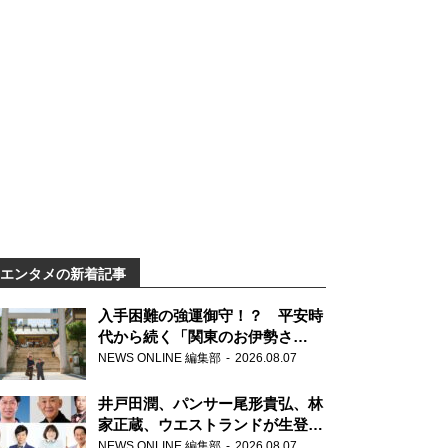
エンタメの新着記事
入手困難の強運御守！？ 平安時
代から続く「関東のお伊勢さ
ま」、芝大神宮にてランパンプス
NEWS ONLINE 編集部
2026.08.07
が合格祈願！
井戸田潤、パンサー尾形貴弘、林
家正蔵、ウエストランドが生登
場！『ラジオビバリー昼ズ』
NEWS ONLINE 編集部
2026.08.07