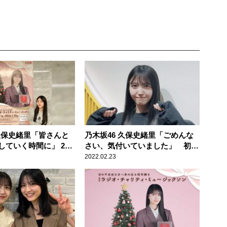
 久保史緒里「皆さんと
乃木坂46 久保史緒里「ごめんな
していく時間に」 24
さい、気付いていました」 初回
「ラジオ・チャリテ
放送から早速謝罪したわけ
2022.02.23
ジックソン」初担当に