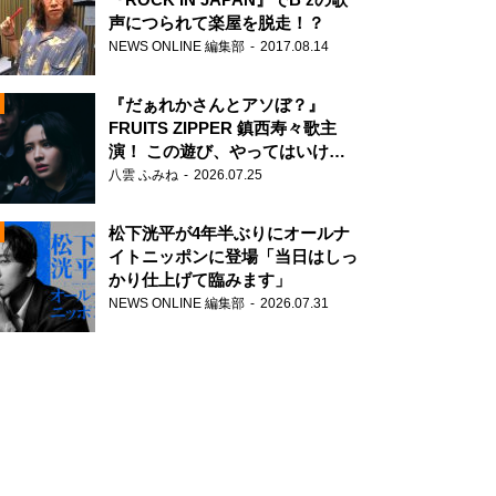
声につられて楽屋を脱走！？
NEWS ONLINE 編集部
2017.08.14
『だぁれかさんとアソぼ？』
FRUITS ZIPPER 鎮西寿々歌主
演！ この遊び、やってはいけま
せん。
八雲 ふみね
2026.07.25
N
松下洸平が4年半ぶりにオールナ
イトニッポンに登場「当日はしっ
かり仕上げて臨みます」
NEWS ONLINE 編集部
2026.07.31
N