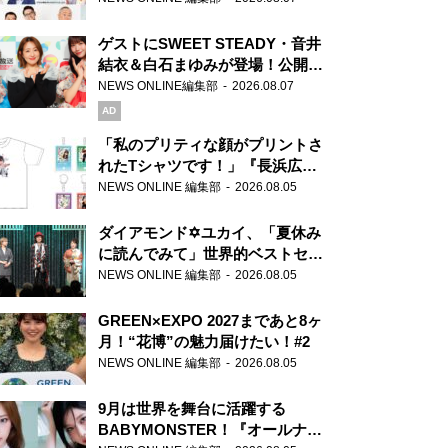
ゲストにSWEET STEADY・音井
結衣＆白石まゆみが登場！公開収
録で素顔全開！
NEWS ONLINE編集部
2026.08.07
AD
「私のプリティな顔がプリントさ
れたTシャツです！」『長浜広奈
天下無双』初の番組グッズ発売
NEWS ONLINE 編集部
2026.08.05
ダイアモンド✡ユカイ、「夏休み
に読んでみて」世界的ベストセラ
ー『アナスタシア』を紹介
NEWS ONLINE 編集部
2026.08.05
GREEN×EXPO 2027まであと8ヶ
月！“花博”の魅力届けたい！#2
NEWS ONLINE 編集部
2026.08.05
9月は世界を舞台に活躍する
BABYMONSTER！『オールナイ