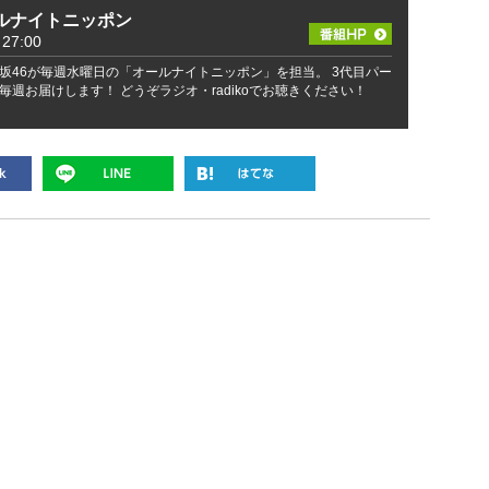
ルナイトニッポン
27:00
坂46が毎週水曜日の「オールナイトニッポン」を担当。 3代目パー
週お届けします！ どうぞラジオ・radikoでお聴きください！