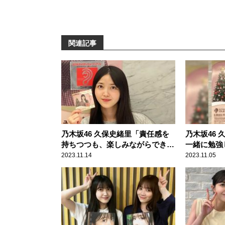
関連記事
乃木坂46 久保史緒里「責任感を
乃木坂46
持ちつつも、楽しみながらできた
一緒に勉強
らと思っております」 24時間
時間生放送
2023.11.14
2023.11.05
生ラジオ「ミュージックソン」応
ィ・ミュー
援メッセージに感謝
意気込み