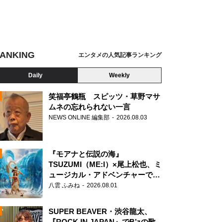
ANKING
エンタメの人気記事ランキング
Daily
Weekly
笑福亭鶴瓶 スピッツ・草野マサ
ムネの忘れられない一言
NEWS ONLINE 編集部
2026.08.03
N
『モアナと伝説の海』
TSUZUMI（ME:I）×尾上松也、ミ
ュージカル・アドベンチャーで美
声を響かせる
八雲 ふみね
2026.08.01
SUPER BEAVER・渋谷龍太、
『ROCK IN JAPAN』でB’zの歌