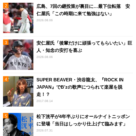
広島、7回の継投策が裏目に…最下位転落 安
仁屋氏「この時期に来て勉強はない」
2026.08.06
安仁屋氏「後輩だけに頑張ってもらいたい」巨
人・知念の安打を喜ぶ
2026.08.06
SUPER BEAVER・渋谷龍太、『ROCK IN
JAPAN』でB’zの歌声につられて楽屋を脱
走！？
2017.08.14
松下洸平が4年半ぶりにオールナイトニッポン
に登場「当日はしっかり仕上げて臨みます」
2026.07.31