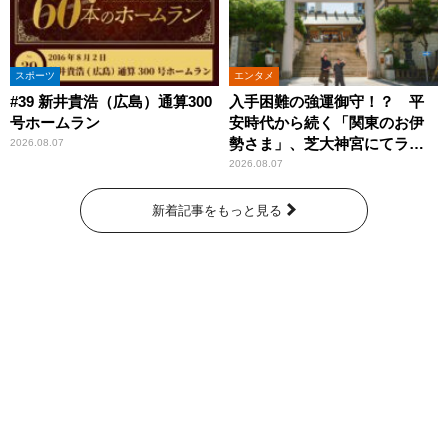
スポーツ
エンタメ
#39 新井貴浩（広島）通算300
入手困難の強運御守！？ 平
号ホームラン
安時代から続く「関東のお伊
勢さま」、芝大神宮にてラン
2026.08.07
パンプスが合格祈願！
2026.08.07
新着記事をもっと見る