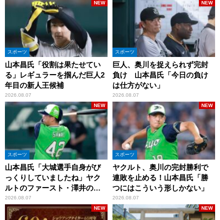
NEW
NEW
スポーツ
スポーツ
山本昌氏「役割は果たせてい
巨人、奥川を捉えられず完封
る」レギュラーを掴んだ巨人2
負け 山本昌氏「今日の負け
年目の新人王候補
は仕方がない」
2026.08.07
2026.08.07
NEW
NEW
スポーツ
スポーツ
山本昌氏「大城選手自身がび
ヤクルト、奥川の完封勝利で
っくりしていましたね」ヤク
連敗を止める！山本昌氏「勝
ルトのファースト・澤井の判
つにはこういう形しかない」
断を評価
2026.08.07
2026.08.07
NEW
NEW