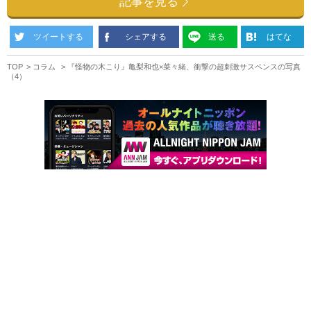
記事を見る
ツイートする
シェアする
送る
はてな
TOP
コラム
『怪物の木こり』亀梨和也×菜々緒、衝撃の超刺激サスペンスの写真
（4）