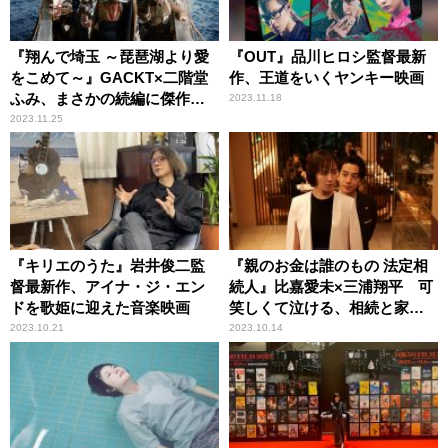
『翔んで埼玉 ～琵琶湖より愛
『OUT』品川ヒロシ監督最新
をこめて～』GACKT×二階堂
作、王道をいくヤンキー映画
ふみ、まさかの続編に傑作の
2023.11.18
予感
2023.11.25
『キリエのうた』岩井俊二監
『親のお金は誰のもの 法定相
督最新作、アイナ・ジ・エン
続人』比嘉愛未×三浦翔平 可
ドを歌姫に迎えた音楽映画
笑しくて泣ける、相続と家族
の物語
2023.10.21
2023.10.14