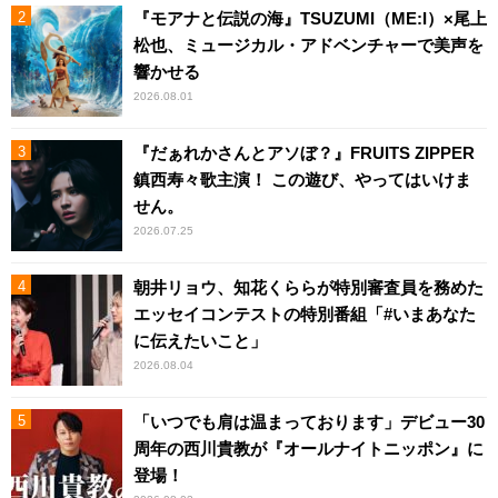
『モアナと伝説の海』TSUZUMI（ME:I）×尾上
松也、ミュージカル・アドベンチャーで美声を
響かせる
2026.08.01
『だぁれかさんとアソぼ？』FRUITS ZIPPER
鎮西寿々歌主演！ この遊び、やってはいけま
せん。
2026.07.25
朝井リョウ、知花くららが特別審査員を務めた
エッセイコンテストの特別番組「#いまあなた
に伝えたいこと」
2026.08.04
「いつでも肩は温まっております」デビュー30
周年の西川貴教が『オールナイトニッポン』に
登場！