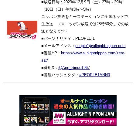
■放送日時：2023年12月9日（土）27時～29時
（10日（日）午前3時〜5時）
ニッポン放送をキーステーションに全国ネットで
生放送 （※ニッポン放送では28時50分までの放
送となります）
■パーソナリティ：PEOPLE 1
■メールアドレス：
people1@allnightnippon.com
■番組HP：
https://www.allnightnippon.com/zero-
sat/
■番組X：
@Ann_Since1967
■番組ハッシュタグ：
#PEOPLE1ANN0