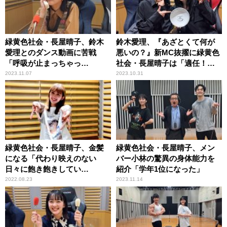
緑黄色社会・長屋晴子、鈴木
鈴木愛理、『あざとくて何が
愛理とのダンス動画に苦戦
悪いの？』新MC抜擢に緑黄色
「呼吸が止まっちゃっ
社会・長屋晴子は「適任！」
て……」
と太鼓判
2023.11.07
2023.10.31
緑黄色社会・長屋晴子、金髪
緑黄色社会・長屋晴子、メン
になる「代わり映えのない
バー小林の驚異の身体能力を
日々に飽き飽きしてい
紹介「学年1位になった」
て……」
2022.08.23
2023.11.14