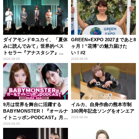
ダイアモンド✡ユカイ、「夏休
GREEN×EXPO 2027まであと8
みに読んでみて」世界的ベス
ヶ月！“花博”の魅力届けた
トセラー『アナスタシア』を
い！#2
紹介
2026.08.05
2026.08.05
9月は世界を舞台に活躍する
イルカ、自身作曲の熊本市制
BABYMONSTER！『オールナ
100周年記念ソングをオンエア
イトニッポンPODCAST』月替
2026.08.04
わりパーソナリティ
2026.08.05