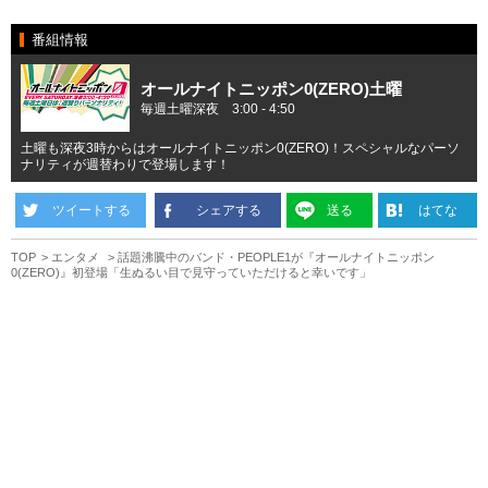
番組情報
オールナイトニッポン0(ZERO)土曜
毎週土曜深夜 3:00 - 4:50
土曜も深夜3時からはオールナイトニッポン0(ZERO)！スペシャルなパーソ
ナリティが週替わりで登場します！
ツイートする
シェアする
送る
はてな
TOP
エンタメ
話題沸騰中のバンド・PEOPLE1が『オールナイトニッポン
0(ZERO)』初登場「生ぬるい目で見守っていただけると幸いです」