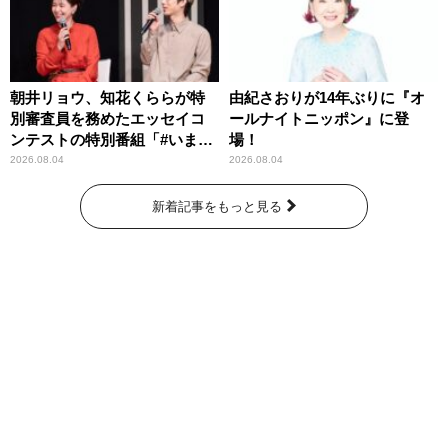
朝井リョウ、知花くららが特
由紀さおりが14年ぶりに『オ
別審査員を務めたエッセイコ
ールナイトニッポン』に登
ンテストの特別番組「#いまあ
場！
なたに伝えたいこと」
2026.08.04
2026.08.04
新着記事をもっと見る