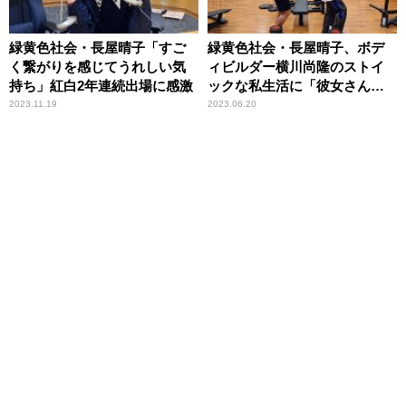
緑黄色社会・長屋晴子「すご
緑黄色社会・長屋晴子、ボデ
く繋がりを感じてうれしい気
ィビルダー横川尚隆のストイ
持ち」紅白2年連続出場に感激
ックな私生活に「彼女さんは
怒るでしょうね（笑）」
2023.11.19
2023.06.20