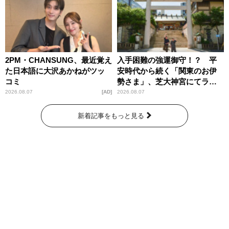
2PM・CHANSUNG、最近覚え
入手困難の強運御守！？ 平
た日本語に大沢あかねがツッ
安時代から続く「関東のお伊
コミ
勢さま」、芝大神宮にてラン
パンプスが合格祈願！
2026.08.07
AD
2026.08.07
新着記事をもっと見る