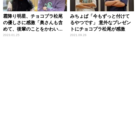
霜降り明星、チョコプラ松尾
みちょぱ「今もずっと付けて
の優しさに感激「奥さんも含
るやつです」 意外なプレゼン
めて、後輩のことをかわいが
トにチョコプラ松尾が感激
ってくれる」
2023.01.25
2021.09.26