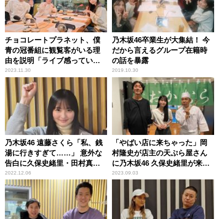
チョコレートプラネット、僕
乃木坂46卒業生が大集結！ 今
青の冠番組に観覧客がいる理
だから言えるグループ在籍時
由を説明「ライブ感っていう
の話を暴露
かね……」
2023.11.30
2019.10.30
乃木坂46 遠藤さくら「私、銭
「やばい店に来ちゃった」岡
湯に行きすぎて……」 意外な
村隆史が店主の天ぷら屋さん
告白に久保史緒里・田村真佑
に乃木坂46 久保史緒里が来
もびっくり
店！？
2022.12.06
2023.09.03