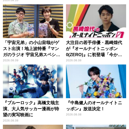
2026.08.10
「宇宙兄弟」の小山宙哉がゲ
大注目の若手俳優・黒崎煌代
スト出演！地上波特番『マン
が『オールナイトニッポン
ガのラジオ 宇宙兄弟スペシャ
0(ZERO)』に初登場「今から
ル 』
とてもワクワクしておりま
2026.08.09
2026.08.08
す！」
『ブルーロック』高橋文哉主
『中島健人のオールナイトニ
演、大人気サッカー漫画が待
ッポン』放送決定！
望の実写映画に
2026.08.08
2026.08.08