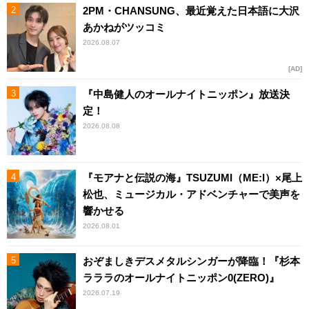
2PM・CHANSUNG、最近覚えた日本語に大沢
あかねがツッコミ
2026.08.07
AD
『中島健人のオールナイトニッポン』放送決
定！
2026.08.08
『モアナと伝説の海』TSUZUMI（ME:I）×尾上
松也、ミュージカル・アドベンチャーで美声を
響かせる
2026.08.01
おぞましきデスメタルシンガーが降臨！『杉本
ラララのオールナイトニッポン0(ZERO)』
2026.07.19