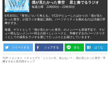
僕が見たかった青空 君と奏でるラジオ
毎週土曜 22時00分～22時30分
8月30日に『青空について考える』でCDデビューしたばかりの「僕が見た
かった青空」が冠ラジオ番組に挑戦。パーソナリティを務めるのは18歳の早
﨑すずき。
毎週、ゲストとして「僕が見たかった青空」のメンバーも登場予定で、デビ
ュー間もないメンバー同士の初々しいトークと、早﨑すずきのパーソナリテ
ィとしての成長をラジオを通じてたっぷりとお届けしていきます。
ツイートする
シェアする
送る
はてな
TOP
エンタメ
チョコプラ「ミニコンポ、知らない？」 僕が見たかった青空・早
﨑すずきと世代間ギャップ