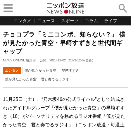
エンタメ
ニュース
スポーツ
コラム
ライフ
チョコプラ「ミニコンポ、知らない？」 僕
が見たかった青空・早﨑すずきと世代間ギ
ャップ
NEWS ONLINE 編集部
公開：
2023-12-02
（
2023-12-02
更新）
エンタメ
僕が見たかった青空
早﨑すずき
僕が見たかった青空 君と奏でるラジオ
11月25日（土）、“乃木坂46の公式ライバル”として結成さ
れたアイドルグループ「僕が見たかった青空」の早﨑すず
き（18）がパーソナリティを務めるラジオ番組「僕が見た
かった青空 君と奏でるラジオ」（ニッポン放送・毎週土