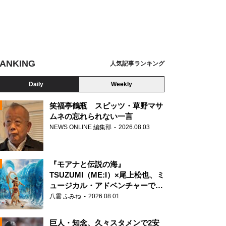
ANKING
人気記事ランキング
Daily
Weekly
笑福亭鶴瓶 スピッツ・草野マサ
ムネの忘れられない一言
NEWS ONLINE 編集部
2026.08.03
N
『モアナと伝説の海』
裕貴のオールナイトニッポンX 横浜アリーナ王におれはなる！」
TSUZUMI（ME:I）×尾上松也、ミ
ュージカル・アドベンチャーで美
声を響かせる
八雲 ふみね
2026.08.01
巨人・知念、久々スタメンで2安