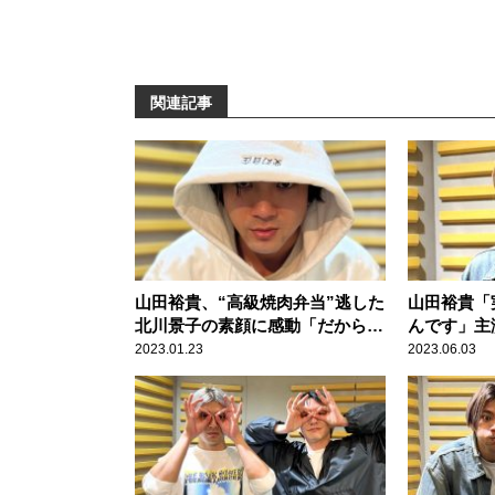
関連記事
山田裕貴、“高級焼肉弁当”逃した
山田裕貴「
北川景子の素顔に感動「だからず
んです」主
っと第一線で活躍されているの
の関係を明
2023.01.23
2023.06.03
か」