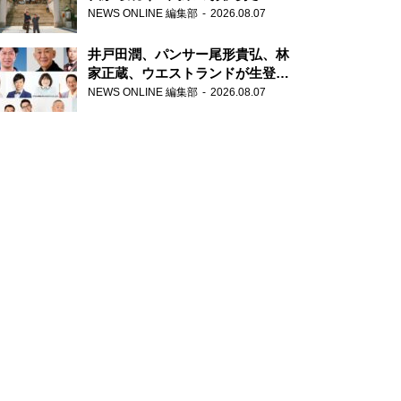
ま」、芝大神宮にてランパンプス
NEWS ONLINE 編集部
2026.08.07
が合格祈願！
井戸田潤、パンサー尾形貴弘、林
家正蔵、ウエストランドが生登
場！『ラジオビバリー昼ズ』
NEWS ONLINE 編集部
2026.08.07