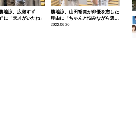
勝地涼、広瀬すず
勝地涼、山田裕貴が俳優を志した
力”に「天才がいたね」
理由に「ちゃんと悩みながら選ん
でいる。思いが一本ある」
2022.06.20