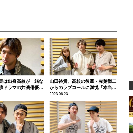
実は出身高校が一緒な
山田裕貴、高校の後輩・赤楚衛二
演ドラマの共演俳優と
からのラブコールに満悦「本当に
かす
伝わっている！」
2023.06.23