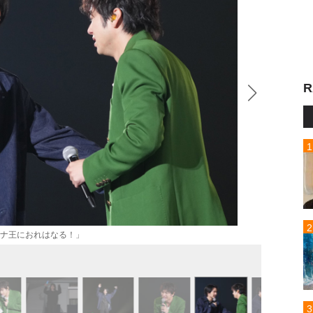
R
ーナ王におれはなる！」
「山田