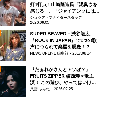
打1打点！山崎隆造氏「泥臭さを
感じる」、「ジャイアンツには少
ないタイプ」
ショウアップナイタースタッフ
2026.08.05
SUPER BEAVER・渋谷龍太、
『ROCK IN JAPAN』でB’zの歌
声につられて楽屋を脱走！？
N
NEWS ONLINE 編集部
2017.08.14
AD
『だぁれかさんとアソぼ？』
FRUITS ZIPPER 鎮西寿々歌主
演！ この遊び、やってはいけま
せん。
八雲 ふみね
2026.07.25
2