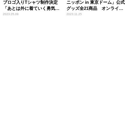
ブロゴ入りTシャツ制作決定
ニッポン in 東京ドーム」公式
「あとは外に着ていく勇気が
グッズ全21商品 オンライン
あるか」
販売がスタート！
2023.05.09
2023.11.25