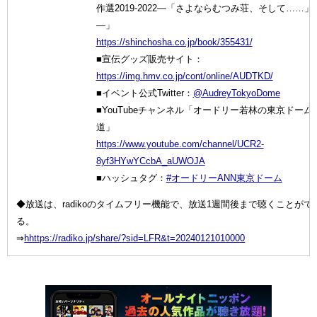
作選2019-2022―「さよならむつみ荘、そして……」
―」
https://shinchosha.co.jp/book/355431/
■宣伝グッズ販売サイト：
https://img.hmv.co.jp/cont/online/AUDTKD/
■イベント公式Twitter：
@AudreyTokyoDome
■YouTubeチャンネル「オードリー若林の東京ドーム
道」
https://www.youtube.com/channel/UCR2-
8yf3HYwYCcbA_aUWOJA
■ハッシュタグ：
#オードリーANN東京ドーム
◆放送は、radikoのタイムフリー機能で、放送1週間後まで聴くことがで
る。
⇒
hhttps://radiko.jp/share/?sid=LFR&t=20240121010000