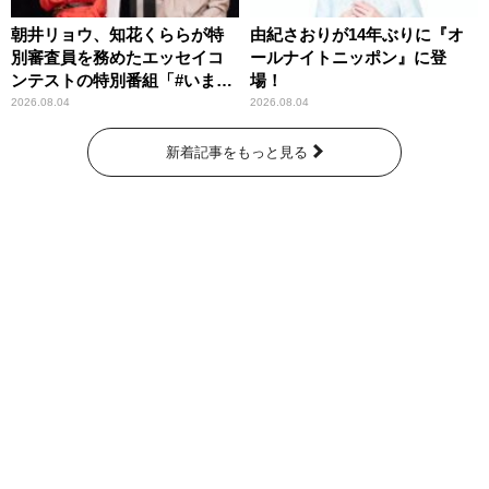
朝井リョウ、知花くららが特
由紀さおりが14年ぶりに『オ
別審査員を務めたエッセイコ
ールナイトニッポン』に登
ンテストの特別番組「#いまあ
場！
なたに伝えたいこと」
2026.08.04
2026.08.04
新着記事をもっと見る