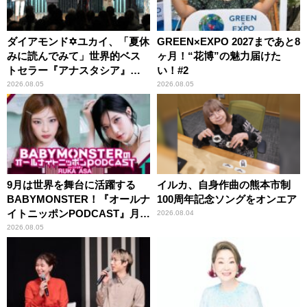
ダイアモンド✡ユカイ、「夏休
GREEN×EXPO 2027まであと8
みに読んでみて」世界的ベス
ヶ月！“花博”の魅力届けた
トセラー『アナスタシア』を
い！#2
紹介
2026.08.05
2026.08.05
9月は世界を舞台に活躍する
イルカ、自身作曲の熊本市制
BABYMONSTER！『オールナ
100周年記念ソングをオンエア
イトニッポンPODCAST』月替
2026.08.04
わりパーソナリティ
2026.08.05