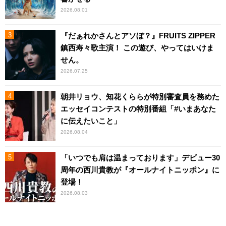
2026.08.01
『だぁれかさんとアソぼ？』FRUITS ZIPPER
鎮西寿々歌主演！ この遊び、やってはいけま
せん。
2026.07.25
朝井リョウ、知花くららが特別審査員を務めた
エッセイコンテストの特別番組「#いまあなた
に伝えたいこと」
2026.08.04
「いつでも肩は温まっております」デビュー30
周年の西川貴教が『オールナイトニッポン』に
登場！
2026.08.03