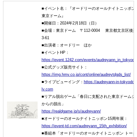
■イベント名：『オードリーのオールナイトニッポン i
東京ドーム』
■開催日：2024年2月18日（日）
■会場：東京ドーム 〒112-0004 東京都文京区後楽1
3-61
■出演者：オードリー ほか
■イベントHP：
https://event.1242.com/events/audreyann_in_tokyod
■公式グッズ販売サイト：
https://img.hmv.co.jp/cont/online/audreytdgds_list/
■ライブビューイング：
https://audreyann-in-tokyodo
lv.com
■リアル脱出ゲーム「春日に支配された東京ドームシ
からの脱出」
https://realdgame.jp/s/audreyann/
■オードリーのオールナイトニッポン15周年展：
https://event-td.com/audreyann_15th_exhibition/
■番組本「オードリーのオールナイトニッポン トーク