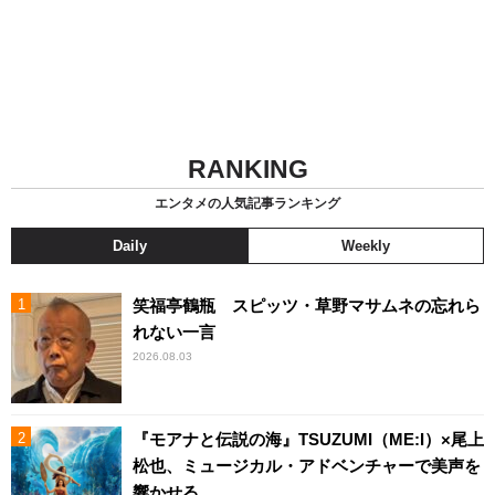
RANKING
エンタメの人気記事ランキング
Daily
Weekly
笑福亭鶴瓶 スピッツ・草野マサムネの忘れら
れない一言
2026.08.03
『モアナと伝説の海』TSUZUMI（ME:I）×尾上
松也、ミュージカル・アドベンチャーで美声を
響かせる