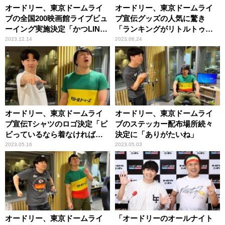
オードリー、東京ドームライ
オードリー、東京ドームライ
ブの全国200映画館ライブビュ
ブ宣伝グッズの人気に驚き
ーイング実施決定「かつLINE
「ランキングがリトルトゥー
CUBE SHIBUYAも」
スグッズで……」
2023.12.14
2023.06.24
オードリー、東京ドームライ
オードリー、東京ドームライ
ブ宣伝Tシャツのロゴ決定「ビ
ブのステッカー配布場所続々
ビっているなら着なければい
決定に「ありがたいね」
い」
2023.05.16
2023.05.03
オードリー、東京ドームライ
「オードリーのオールナイト