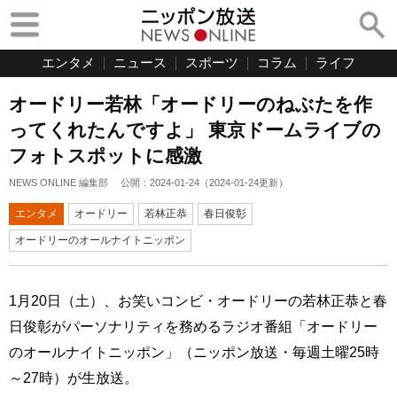
エンタメ
ニュース
スポーツ
コラム
ライフ
オードリー若林「オードリーのねぶたを作
ってくれたんですよ」 東京ドームライブの
フォトスポットに感激
NEWS ONLINE 編集部
公開：
2024-01-24
（
2024-01-24
更新）
エンタメ
オードリー
若林正恭
春日俊彰
オードリーのオールナイトニッポン
1月20日（土）、お笑いコンビ・オードリーの若林正恭と春
日俊彰がパーソナリティを務めるラジオ番組「オードリー
のオールナイトニッポン」（ニッポン放送・毎週土曜25時
～27時）が生放送。