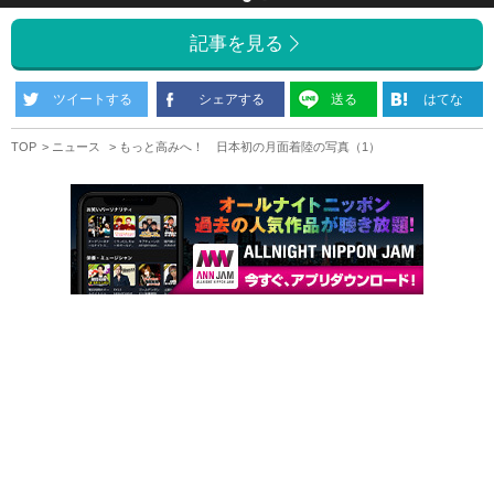
記事を見る
ツイートする
シェアする
送る
はてな
TOP
ニュース
もっと高みへ！ 日本初の月面着陸の写真（1）