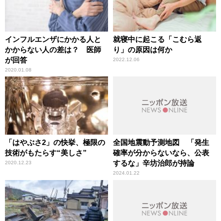
インフルエンザにかかる人と
就寝中に起こる「こむら返
かからない人の差は？ 医師
り」の原因は何か
が回答
2022.12.06
2020.01.08
「はやぶさ2」の快挙、極限の
全国地震動予測地図 「発生
技術がもたらす“美しさ”
確率が分からないなら、公表
するな」辛坊治郎が持論
2020.12.23
2024.01.22