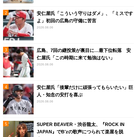
安仁屋氏「こういう守りはダメ」、「ミスです
よ」初回の広島の守備に苦言
2026.08.06
広島、7回の継投策が裏目に…最下位転落 安
仁屋氏「この時期に来て勉強はない」
2026.08.06
安仁屋氏「後輩だけに頑張ってもらいたい」巨
人・知念の安打を喜ぶ
2026.08.06
SUPER BEAVER・渋谷龍太、『ROCK IN
JAPAN』でB’zの歌声につられて楽屋を脱