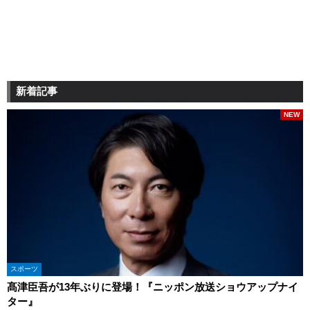
新着記事
NEW
スポーツ
髙津臣吾が13年ぶりに登場！『ニッポン放送ショウアップナイ
ター』