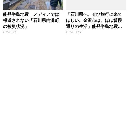
能登半島地震 メディアでは
「石川県へ、ぜひ旅行に来て
報道されない「石川県内灘町
ほしい。金沢市は、ほぼ普段
の被災状況」
通りの生活」能登半島地震取
材の地元局アナが呼びかけ
2024.01.10
2024.01.17