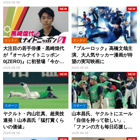
2026.08.08
NEW
NEW
エンタメ
エンタメ
大注目の若手俳優・黒崎煌代
『ブルーロック』高橋文哉主
が『オールナイトニッポン
演、大人気サッカー漫画が待
0(ZERO)』に初登場「今から
望の実写映画に
とてもワクワクしておりま
2026.08.08
2026.08.08
す！」
NEW
NEW
スポーツ
スポーツ
ヤクルト・内山壮真、超美技
山本昌氏、ヤクルトにエール
連発！山本昌氏「猛打賞くら
「自信を持って欲しい」、
いの価値」
「ファンの方も毎日応援して
くれています」
2026.08.08
2026.08.08
NEW
NEW