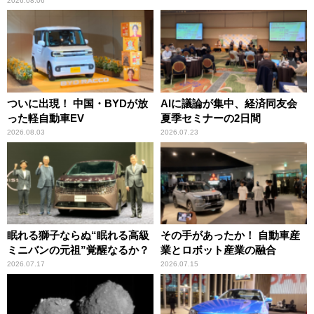
2026.08.06
ついに出現！ 中国・BYDが放
AIに議論が集中、経済同友会
った軽自動車EV
夏季セミナーの2日間
2026.08.03
2026.07.23
眠れる獅子ならぬ“眠れる高級
その手があったか！ 自動車産
ミニバンの元祖”覚醒なるか？
業とロボット産業の融合
2026.07.17
2026.07.15