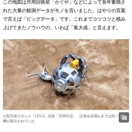
この地図は月周回衛星「かぐや」などによって長年蓄積さ
れた大量の観測データがモノを言いました。はやりの言葉
で言えば「ビッグデータ」です。これまでコツコツと積み
上げてきたノウハウの、いわば「集大成」と言えます。
小型月面ロボット「LEV-2」別名「SORA-Q」 記者会見場わきでは同一
機が展示されていた