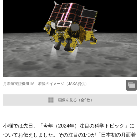
月着陸実証機SLIM 着陸のイメージ（JAXA提供）
画像を見る（全9枚）
小欄では先日、「今年（2024年）注目の科学トピック」に
ついてお伝えしました。その注目の1つが「日本初の月面着