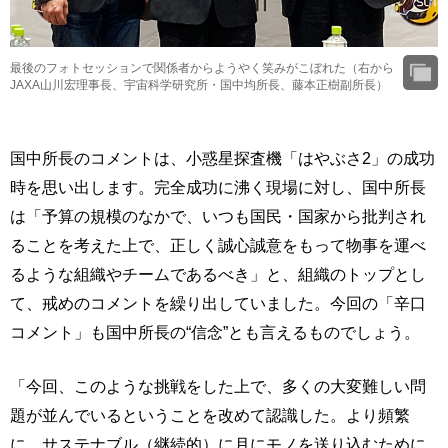
最後のフォトセッションで関係者からようやく笑みがこぼれた（右から
JAXA山川宏理事長、宇宙科学研究所・国中均所長、藤本正樹副所長）
国中所長のコメントは、小惑星探査機「はやぶさ2」の成功
時を思い出します。完全成功に沸く現場に対し、国中所長
は「予算の規模のなかで、いつも国民・国家から批判され
ることを考えた上で、正しく誠心誠意をもって物事を運べ
るような組織やチームであるべき」と、組織のトップとし
て、戒めのコメントを繰り出していました。今回の「辛口
コメント」も国中所長の“信念”とも言えるものでしょう。
「今回、このような挑戦をした上で、多くの大変難しい問
題が並んでいるということを改めて認識した。より頻繁
に、サステナブル（継続的）に月にモノを送り込むために