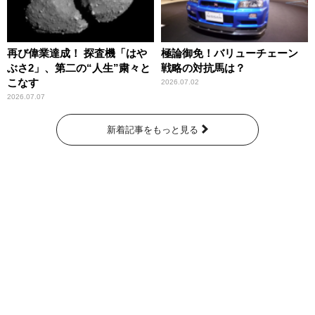
再び偉業達成！ 探査機「はや
極論御免！バリューチェーン
ぶさ2」、第二の“人生”粛々と
戦略の対抗馬は？
こなす
2026.07.02
2026.07.07
新着記事をもっと見る