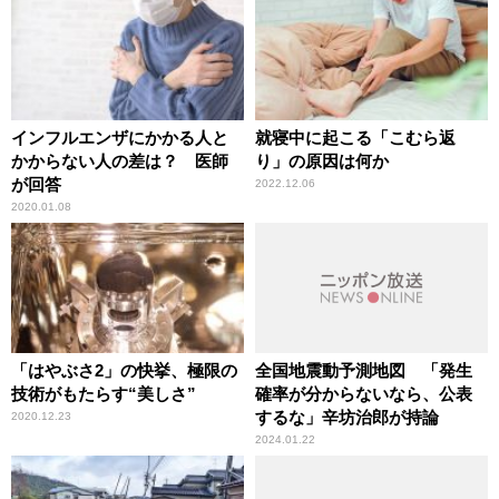
インフルエンザにかかる人と
就寝中に起こる「こむら返
かからない人の差は？ 医師
り」の原因は何か
が回答
2022.12.06
2020.01.08
「はやぶさ2」の快挙、極限の
全国地震動予測地図 「発生
技術がもたらす“美しさ”
確率が分からないなら、公表
するな」辛坊治郎が持論
2020.12.23
2024.01.22