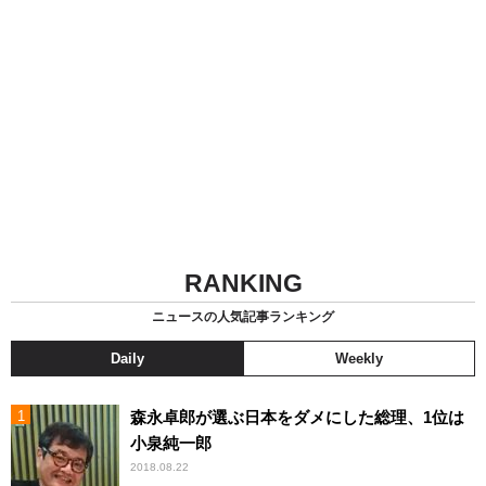
RANKING
ニュースの人気記事ランキング
Daily
Weekly
森永卓郎が選ぶ日本をダメにした総理、1位は
小泉純一郎
2018.08.22