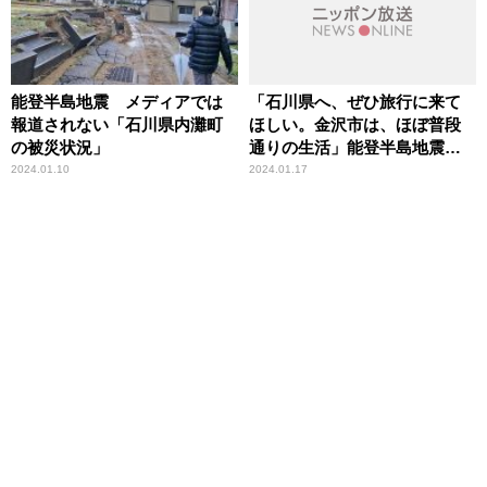
能登半島地震 メディアでは
「石川県へ、ぜひ旅行に来て
報道されない「石川県内灘町
ほしい。金沢市は、ほぼ普段
の被災状況」
通りの生活」能登半島地震取
材の地元局アナが呼びかけ
2024.01.10
2024.01.17