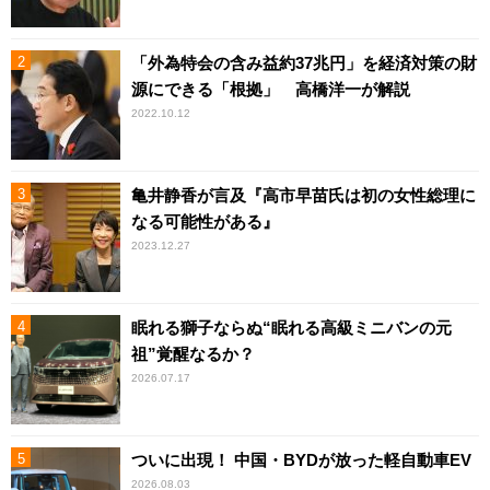
「外為特会の含み益約37兆円」を経済対策の財
源にできる「根拠」 高橋洋一が解説
2022.10.12
亀井静香が言及『高市早苗氏は初の女性総理に
なる可能性がある』
2023.12.27
眠れる獅子ならぬ“眠れる高級ミニバンの元
祖”覚醒なるか？
2026.07.17
ついに出現！ 中国・BYDが放った軽自動車EV
2026.08.03