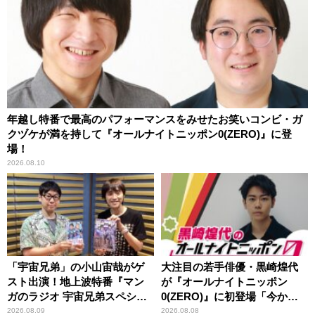
年越し特番で最高のパフォーマンスをみせたお笑いコンビ・ガ
クヅケが満を持して『オールナイトニッポン0(ZERO)』に登
場！
2026.08.10
「宇宙兄弟」の小山宙哉がゲ
大注目の若手俳優・黒崎煌代
スト出演！地上波特番『マン
が『オールナイトニッポン
ガのラジオ 宇宙兄弟スペシャ
0(ZERO)』に初登場「今から
ル 』
とてもワクワクしておりま
2026.08.09
2026.08.08