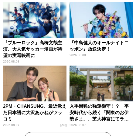
す！」
『ブルーロック』高橋文哉主
『中島健人のオールナイトニ
演、大人気サッカー漫画が待
ッポン』放送決定！
望の実写映画に
2026.08.08
2026.08.08
2PM・CHANSUNG、最近覚え
入手困難の強運御守！？ 平
た日本語に大沢あかねがツッ
安時代から続く「関東のお伊
コミ
勢さま」、芝大神宮にてラン
パンプスが合格祈願！
2026.08.07
AD
2026.08.07