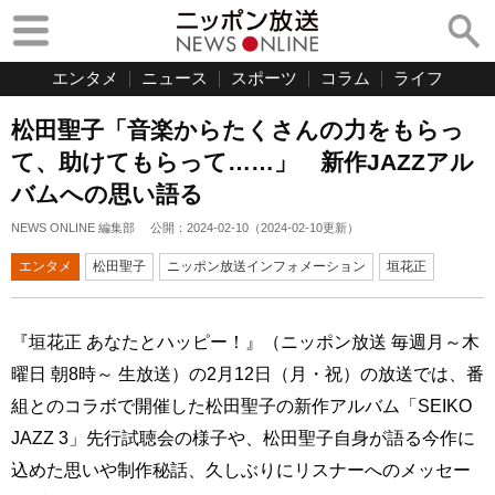
エンタメ
ニュース
スポーツ
コラム
ライフ
松田聖子「音楽からたくさんの力をもらっ
て、助けてもらって……」 新作JAZZアル
バムへの思い語る
NEWS ONLINE 編集部
公開：
2024-02-10
（
2024-02-10
更新）
エンタメ
松田聖子
ニッポン放送インフォメーション
垣花正
『垣花正 あなたとハッピー！』（ニッポン放送 毎週月～木
曜日 朝8時～ 生放送）の2月12日（月・祝）の放送では、番
組とのコラボで開催した松田聖子の新作アルバム「SEIKO
JAZZ 3」先行試聴会の様子や、松田聖子自身が語る今作に
込めた思いや制作秘話、久しぶりにリスナーへのメッセー