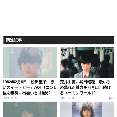
関連記事
1982年2月8日、松田聖子「赤
荒井由実～呉田軽穂、歌い手
いスイートピー」がオリコン1
の隠れた魅力を引き出し続け
位を獲得～出会いと才能が生
るユーミンワールド！！
み出した奇跡的な楽曲
2019.02.08
2016.05.03
AD