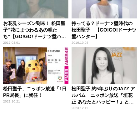
お花見シーズン到来！ 松田聖
持ってる？ドーナツ盤時代の
子“花にまつわるあの唄た
松田聖子 【GO!GO!ドーナツ
ち”【GO!GO!ドーナツ盤ハン
盤ハンター】
ター】
2017.04.01
2016.10.08
松田聖子、ニッポン放送「1日
松田聖子 約5年ぶりのJAZZ ア
PR局長」に就任！
ルバム ニッポン放送『垣花
正 あなたとハッピー！』との
2021.10.21
コラボ決定！
2023.12.11