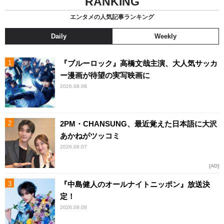
RANKING
エンタメの人気記事ランキング
Daily
Weekly
『ブルーロック』高橋文哉主演、大人気サッカ
ー漫画が待望の実写映画に
2026.08.08
2PM・CHANSUNG、最近覚えた日本語に大沢
あかねがツッコミ
2026.08.07
AD
『中島健人のオールナイトニッポン』放送決
定！
2026.08.08