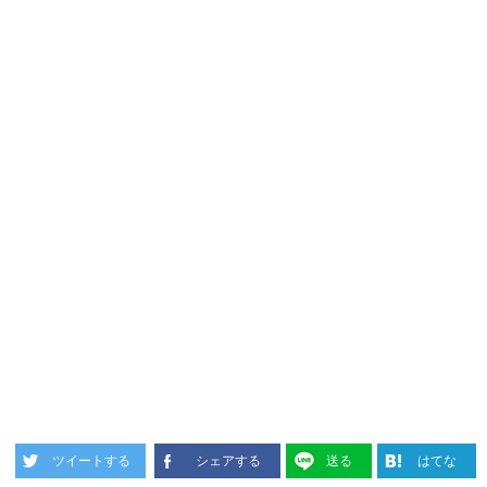
ツイートする
シェアする
送る
はてな