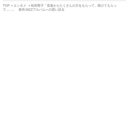
TOP
エンタメ
松田聖子「音楽からたくさんの力をもらって、助けてもらっ
て……」 新作JAZZアルバムへの思い語る