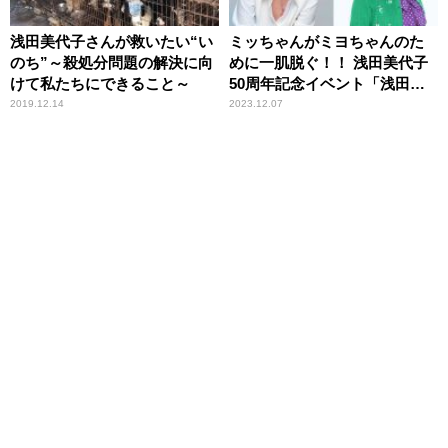
浅田美代子さんが救いたい“い
ミッちゃんがミヨちゃんのた
のち”～殺処分問題の解決に向
めに一肌脱ぐ！！ 浅田美代子
けて私たちにできること～
50周年記念イベント「浅田美
代子 50th Anniversary 〜清水
2019.12.14
2023.12.07
ミッちゃん頼みの50周年〜」