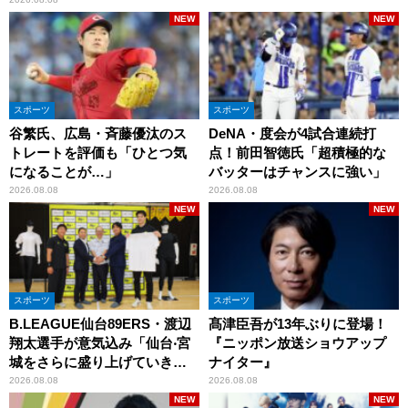
NEW
NEW
スポーツ
スポーツ
谷繁氏、広島・斉藤優汰のス
DeNA・度会が4試合連続打
トレートを評価も「ひとつ気
点！前田智徳氏「超積極的な
になることが…」
バッターはチャンスに強い」
2026.08.08
2026.08.08
NEW
NEW
スポーツ
スポーツ
B.LEAGUE仙台89ERS・渡辺
髙津臣吾が13年ぶりに登場！
翔太選手が意気込み「仙台‧宮
『ニッポン放送ショウアップ
城をさらに盛り上げていきた
ナイター』
いです」
2026.08.08
2026.08.08
NEW
NEW