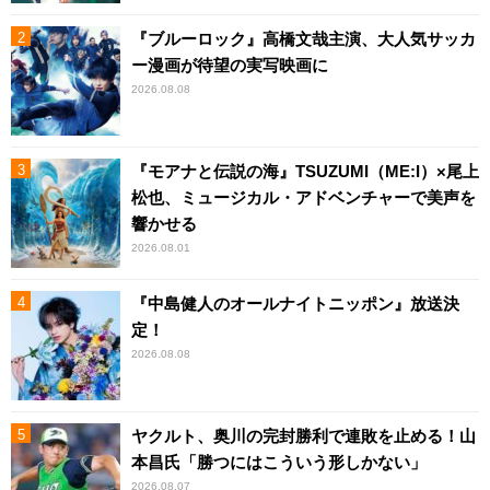
『ブルーロック』高橋文哉主演、大人気サッカ
ー漫画が待望の実写映画に
2026.08.08
『モアナと伝説の海』TSUZUMI（ME:I）×尾上
松也、ミュージカル・アドベンチャーで美声を
響かせる
2026.08.01
『中島健人のオールナイトニッポン』放送決
定！
2026.08.08
ヤクルト、奥川の完封勝利で連敗を止める！山
本昌氏「勝つにはこういう形しかない」
2026.08.07