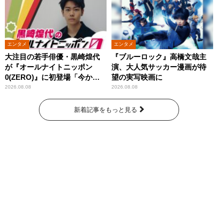
エンタメ
エンタメ
大注目の若手俳優・黒崎煌代
『ブルーロック』高橋文哉主
が『オールナイトニッポン
演、大人気サッカー漫画が待
0(ZERO)』に初登場「今から
望の実写映画に
とてもワクワクしておりま
2026.08.08
2026.08.08
す！」
新着記事をもっと見る