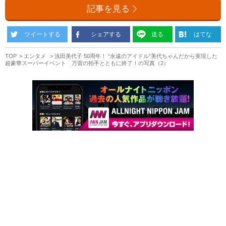
記事を見る
ツイートする
シェアする
送る
はてな
TOP
エンタメ
浅田美代子 50周年！ “永遠のアイドル”美代ちゃんだから実現した
超豪華スーパーイベント 万雷の拍手とともに終了！の写真（2）