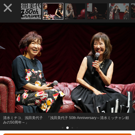
清水ミチコ、浅田美代子 「浅田美代子 50th Anniversary～清水ミッチャン頼
みの50周年～」