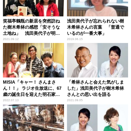
笑福亭鶴瓶の新居を突然訪ね
浅田美代子が忘れられない樹
た樹木希林の感想「安そうな
木希林さんの言葉 「普通で
土地ね」 浅田美代子が明か
いるのが一番大事」
す
2021.09.12
2019.06.15
MISIA「キャー！ さんまさ
「希林さんと会えた気がしま
ん！！」 ラジオ生放送に、67
した」浅田美代子が樹木希林
歳の誕生日を迎えた明石家さ
さんとの思い出を語る
んまがサプライズ乱入「俺、
2022.07.13
2021.09.05
今、忙しいねん！」