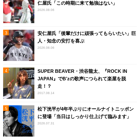
仁屋氏「この時期に来て勉強はない」
2026.08.06
安仁屋氏「後輩だけに頑張ってもらいたい」巨
人・知念の安打を喜ぶ
2026.08.06
SUPER BEAVER・渋谷龍太、『ROCK IN
JAPAN』でB’zの歌声につられて楽屋を脱
走！？
2017.08.14
松下洸平が4年半ぶりにオールナイトニッポン
に登場「当日はしっかり仕上げて臨みます」
2026.07.31