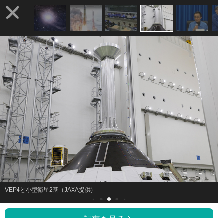
VEP4と小型衛星2基（JAXA提供）