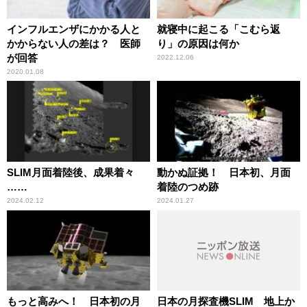
インフルエンザにかかる人と
就寝中に起こる「こむら返
かからない人の差は？ 医師
り」の原因は何か
が回答
2022.12.06
2020.01.08
SLIM月面着陸後、成果着々
動かぬ証拠！ 日本初、月面
……
着陸のつめ跡
2024.02.12
2024.01.27
もっと高みへ！ 日本初の月
日本の月探査機SLIM 地上か