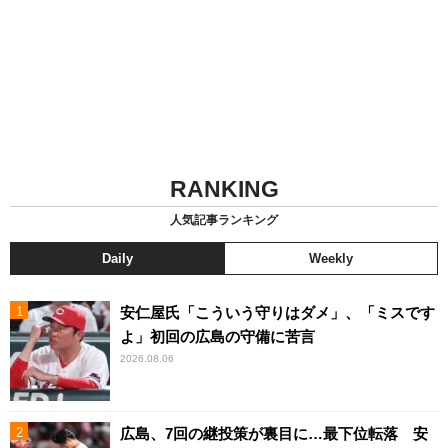
RANKING
人気記事ランキング
Daily
Weekly
安仁屋氏「こういう守りはダメ」、「ミスです
よ」初回の広島の守備に苦言
2026.08.06
広島、7回の継投策が裏目に…最下位転落 安