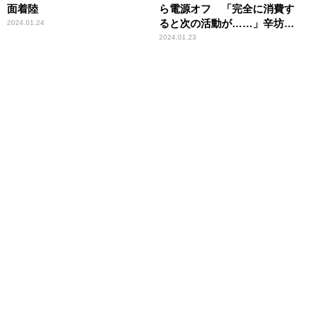
面着陸
ら電源オフ 「完全に消費す
ると次の活動が……」辛坊治
2024.01.24
郎が現況をスマホに例えて解
2024.01.23
説