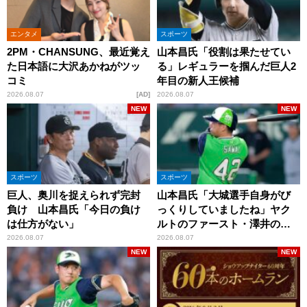
エンタメ
スポーツ
2PM・CHANSUNG、最近覚え
山本昌氏「役割は果たせてい
た日本語に大沢あかねがツッ
る」レギュラーを掴んだ巨人2
コミ
年目の新人王候補
2026.08.07
AD
2026.08.07
NEW
NEW
スポーツ
スポーツ
巨人、奥川を捉えられず完封
山本昌氏「大城選手自身がび
負け 山本昌氏「今日の負け
っくりしていましたね」ヤク
は仕方がない」
ルトのファースト・澤井の判
断を評価
2026.08.07
2026.08.07
NEW
NEW