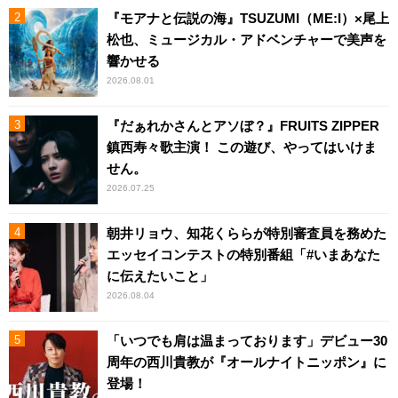
『モアナと伝説の海』TSUZUMI（ME:I）×尾上
松也、ミュージカル・アドベンチャーで美声を
響かせる
2026.08.01
『だぁれかさんとアソぼ？』FRUITS ZIPPER
鎮西寿々歌主演！ この遊び、やってはいけま
せん。
2026.07.25
朝井リョウ、知花くららが特別審査員を務めた
エッセイコンテストの特別番組「#いまあなた
に伝えたいこと」
2026.08.04
「いつでも肩は温まっております」デビュー30
周年の西川貴教が『オールナイトニッポン』に
登場！