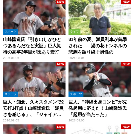
NEW
NEW
スポーツ
ライフ
山崎隆造氏「引き出しがひと
81年前の夏、満員列車が銃撃
つあるんだなと実証」巨人期
された――湯の花トンネルの
待の高卒2年目が技あり安打
悲劇を語り継ぐ男性の
2026.08.06
2026.08.06
NEW
NEW
スポーツ
スポーツ
巨人・知念、久々スタメンで2
巨人、“沖縄出身コンビ”が先
安打1打点！山崎隆造氏「泥臭
発起用に応えた！山崎隆造氏
さを感じる」、「ジャイアン
「起用が当たった」
ツには少ないタイプ」
2026.08.05
2026.08.05
NEW
NEW