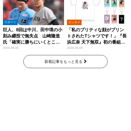
スポーツ
エンタメ
巨人、8回は中川、田中瑛の小
「私のプリティな顔がプリン
刻み継投で無失点 山崎隆造
トされたTシャツです！」『長
氏「確実に勝ちにいくとこ
浜広奈 天下無双』初の番組グ
ろ」
ッズ発売
2026.08.05
2026.08.05
新着記事をもっと見る