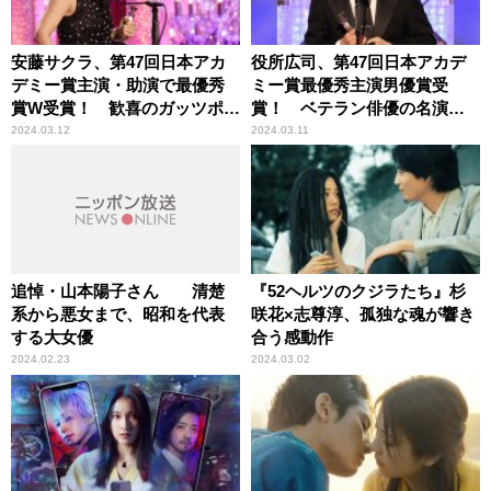
安藤サクラ、第47回日本アカ
役所広司、第47回日本アカデ
デミー賞主演・助演で最優秀
ミー賞最優秀主演男優賞受
賞W受賞！ 歓喜のガッツポー
賞！ ベテラン俳優の名演
ズ
に、ゴジラの牙も歯が立た
2024.03.12
2024.03.11
ず！？
追悼・山本陽子さん 清楚
『52ヘルツのクジラたち』杉
系から悪女まで、昭和を代表
咲花×志尊淳、孤独な魂が響き
する大女優
合う感動作
2024.02.23
2024.03.02