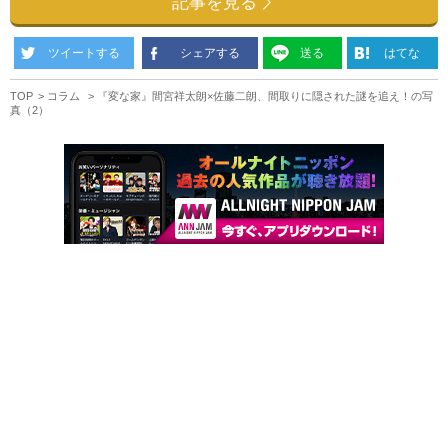
記事を見る
ツイートする
シェアする
送る
はてな
TOP
コラム
『変な家』間宮祥太朗×佐藤二朗、間取りに隠された謎を追え！の写
真（2）