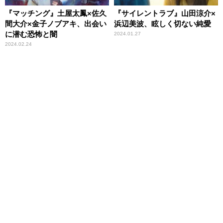
『マッチング』土屋太鳳×佐久
『サイレントラブ』山田涼介×
間大介×金子ノブアキ、出会い
浜辺美波、眩しく切ない純愛
に潜む恐怖と闇
2024.01.27
2024.02.24