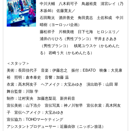
中川大輔 八木莉可子 鳥越裕貴 清宮レイ（乃
木坂46） 佐藤寛太／
石田剛太 酒井善史 角田貴志 土佐和成 中川
晴樹（ヨーロッパ企画）
藤松祥子 片桐美穂 日下七海 ヒロシエリ／
浦井のりひろ（男性ブランコ） 平井まさあき
（男性ブランコ） 槙尾ユウスケ（かもめんた
る） 岩崎う大（かもめんたる）
＜スタッフ＞
美術：長田佳代子 音楽：伊藤忠之 振付：EBATO 映像：大見康
裕 照明：倉本泰史 音響：加藤 温
衣裳：髙木阿友子 ヘアメイク：大宝みゆき 演出助手：山田 翠
舞台監督：川除 学
制作：辻村実央 加藤恵梨花 新井莉音
宣伝美術：山下浩介 宣伝写真：神ノ川智早 宣伝衣裳：髙木阿友
子 宣伝ヘアメイク：大宝みゆき
宣伝協力：TOHOマーケティング
アシスタントプロデューサー：近藤由弥（ニッポン放送）