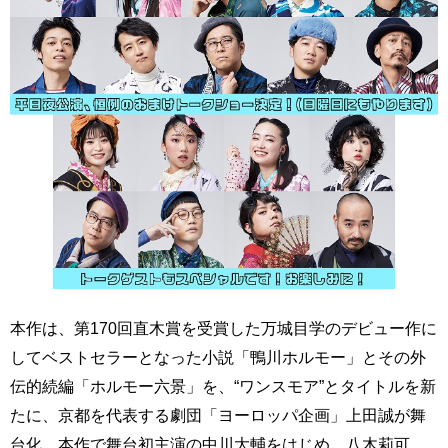
本作は、第170回直木賞を受賞した万城目学のデビュー作に
してベストセラーとなった小説「鴨川ホルモー」とその外
伝的続編「ホルモー六景」を、“ワンスモア”とタイトルを新
たに、京都を代表する劇団「ヨーロッパ企画」上田誠が舞
台化。本作で舞台初主演の中川大輔をはじめ、八木莉可