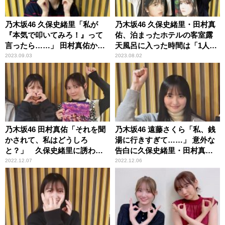
乃木坂46 久保史緒里「私が
乃木坂46 久保史緒里・田村真
『本気で叩いてみろ！』って
佑、泊まったホテルの客室露
言ったら……」 田村真佑から
天風呂に入った時間は「1人3
予想外の「バシーン！」
分」
2023.09.03
2023.08.02
乃木坂46 田村真佑「それを聞
乃木坂46 遠藤さくら「私、銭
かされて、私はどうしろ
湯に行きすぎて……」 意外な
と？」 久保史緒里に誘われ
告白に久保史緒里・田村真佑
ず猛嫉妬
もびっくり
2022.12.07
2022.12.06