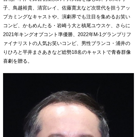
子、鳥越裕貴、清宮レイ、佐藤寛太など次世代を担うアッ
プカミングなキャストや、演劇界でも注目を集めるお笑い
コンビ、かもめんたる・岩崎う大と槙尾ユウスケ、さらに
2021年キングオブコント準優勝、2022年M-1グランプリフ
ァイナリストの人気お笑いコンビ、男性ブランコ・浦井の
りひろと平井まさあきなど総勢18名のキャストで青春群像
喜劇を贈る。