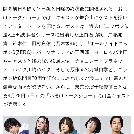
開幕初日を除く平日夜と日曜の終演後に開催される「おま
けトークショー」では、キャストが舞台上にゲストを招い
てアフタートークを届ける。ゲストは、過去に“ニッポン放
送×上田誠”舞台シリーズに出演した上白石萌歌、戸塚純
貴、鈴木仁、田村真佑（乃木坂46）、『オールナイトニッ
ポン0(ZERO)』パーソナリティの三四郎、ヨーロッパ企画
やキャストと縁の深い松居大悟、チョコレートプラネッ
ト、バイク川崎バイク、そして原作者の万城目学と、ニッ
ポン放送開局70周年記念にふさわしくバラエティに富んだ
豪華な面々が勢ぞろい。さらに、東京公演千穐楽前日とな
る4月28日（日）の「おまけトークショー」には全キャスト
が登壇する。