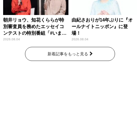
朝井リョウ、知花くららが特
由紀さおりが14年ぶりに『オ
別審査員を務めたエッセイコ
ールナイトニッポン』に登
ンテストの特別番組「#いまあ
場！
なたに伝えたいこと」
2026.08.04
2026.08.04
新着記事をもっと見る