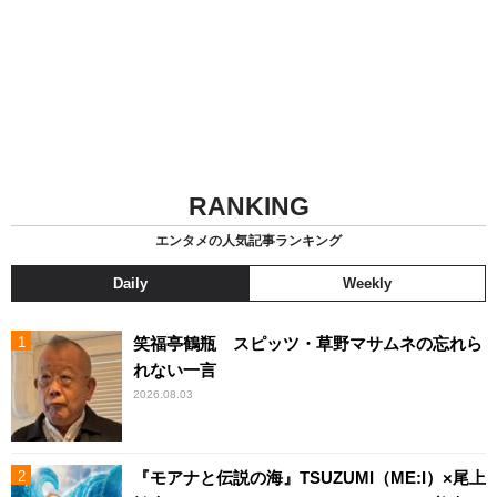
RANKING
エンタメの人気記事ランキング
Daily
Weekly
笑福亭鶴瓶 スピッツ・草野マサムネの忘れら
れない一言
2026.08.03
『モアナと伝説の海』TSUZUMI（ME:I）×尾上