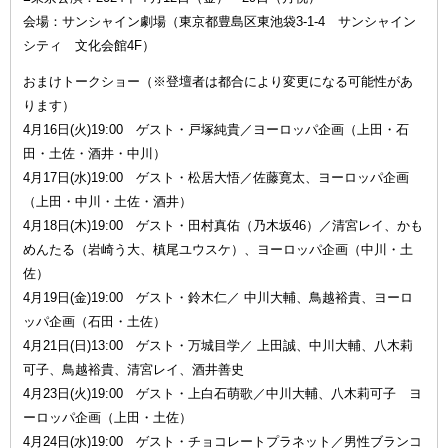
会場：サンシャイン劇場（東京都豊島区東池袋3-1-4 サンシャイン
シティ 文化会館4F）
おまけトークショー（※登壇者は都合により変更になる可能性があ
ります）
4月16日(火)19:00 ゲスト・戸塚純貴／ヨーロッパ企画（上田・石
田・土佐・酒井・中川）
4月17日(水)19:00 ゲスト・松居大悟／佐藤寛太、ヨーロッパ企画
（上田・中川・土佐・酒井）
4月18日(木)19:00 ゲスト・田村真佑（乃木坂46）／清宮レイ、かも
めんたる（岩崎う大、槙尾ユウスケ）、ヨーロッパ企画（中川・土
佐）
4月19日(金)19:00 ゲスト・鈴木仁／ 中川大輔、鳥越裕貴、ヨーロ
ッパ企画（石田・土佐）
4月21日(日)13:00 ゲスト・万城目学／ 上田誠、中川大輔、八木莉
可子、鳥越裕貴、清宮レイ、酒井善史
4月23日(火)19:00 ゲスト・上白石萌歌／中川大輔、八木莉可子 ヨ
ーロッパ企画（上田・土佐）
4月24日(水)19:00 ゲスト・チョコレートプラネット／男性ブランコ