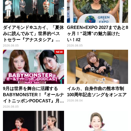
ダイアモンド✡ユカイ、「夏休
GREEN×EXPO 2027まであと8
みに読んでみて」世界的ベス
ヶ月！“花博”の魅力届けた
トセラー『アナスタシア』を
い！#2
紹介
2026.08.05
2026.08.05
NEW
9月は世界を舞台に活躍する
イルカ、自身作曲の熊本市制
BABYMONSTER！『オールナ
100周年記念ソングをオンエア
イトニッポンPODCAST』月替
2026.08.04
わりパーソナリティ
2026.08.05