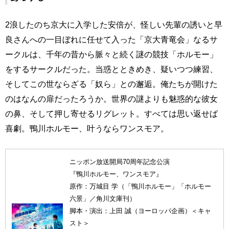
2浪したのち京大に入学した安倍が、怪しい先輩の誘いと早
良さんへの一目ぼれに任せて入った「京大青竜会」なるサ
ークルは、千年の昔から脈々と続く謎の競技「ホルモー」
をするサークルだった。当惑とときめき、疑いつつ練習、
そしてこの世ならざる「奴ら」との邂逅。俺たちが開けた
のはなんの扉だったろうか。世界の謎よりも魅惑的な彼女
の鼻、そして押し寄せるリグレット。すべては思い返せば
喜劇。鴨川ホルモー、叶うならワンスモア。
ニッポン放送開局70周年記念公演
『鴨川ホルモー、ワンスモア』
原作：万城目 学（「鴨川ホルモー」「ホルモー
六景」／角川文庫刊）
脚本・演出：上田 誠（ヨーロッパ企画）＜キャ
スト＞