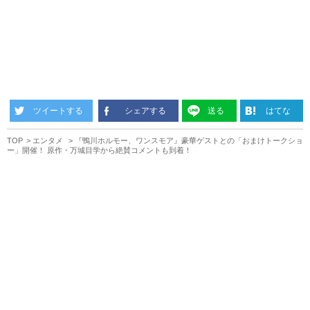
ツイートする
シェアする
送る
はてな
TOP
エンタメ
『鴨川ホルモー、ワンスモア』豪華ゲストとの「おまけトークショ
ー」開催！ 原作・万城目学から絶賛コメントも到着！