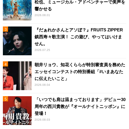
松也、ミュージカル・アドベンチャーで美声を
響かせる
2026.08.01
『だぁれかさんとアソぼ？』FRUITS ZIPPER
鎮西寿々歌主演！ この遊び、やってはいけま
せん。
2026.07.25
朝井リョウ、知花くららが特別審査員を務めた
エッセイコンテストの特別番組「#いまあなた
に伝えたいこと」
2026.08.04
「いつでも肩は温まっております」デビュー30
周年の西川貴教が『オールナイトニッポン』に
登場！
2026.08.03