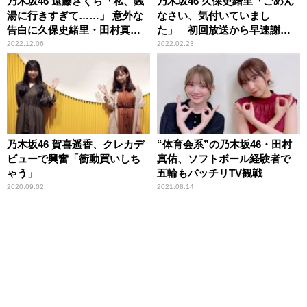
乃木坂46 遠藤さくら「私、銭
乃木坂46 久保史緒里「ごめん
湯に行きすぎて……」 意外な
なさい、気付いていまし
告白に久保史緒里・田村真佑
た」 初回放送から早速謝罪
もびっくり
したわけ
2022.12.06
2022.02.23
乃木坂46 賀喜遥香、クレカデ
“体育会系”の乃木坂46・田村
ビューで興奮「衝動買いしち
真佑、ソフトボール経験者で
ゃう」
五輪もバッチリTV観戦
2020.09.02
2021.08.14