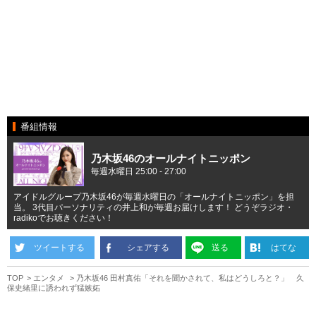
番組情報
乃木坂46のオールナイトニッポン
毎週水曜日 25:00 - 27:00
アイドルグループ乃木坂46が毎週水曜日の「オールナイトニッポン」を担
当。 3代目パーソナリティの井上和が毎週お届けします！ どうぞラジオ・
radikoでお聴きください！
ツイートする
シェアする
送る
はてな
TOP
エンタメ
乃木坂46 田村真佑「それを聞かされて、私はどうしろと？」 久
保史緒里に誘われず猛嫉妬