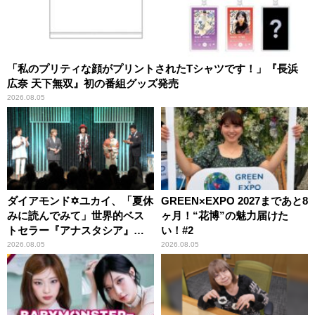
「私のプリティな顔がプリントされたTシャツです！」『長浜
広奈 天下無双』初の番組グッズ発売
2026.08.05
ダイアモンド✡ユカイ、「夏休
GREEN×EXPO 2027まであと8
みに読んでみて」世界的ベス
ヶ月！“花博”の魅力届けた
トセラー『アナスタシア』を
い！#2
紹介
2026.08.05
2026.08.05