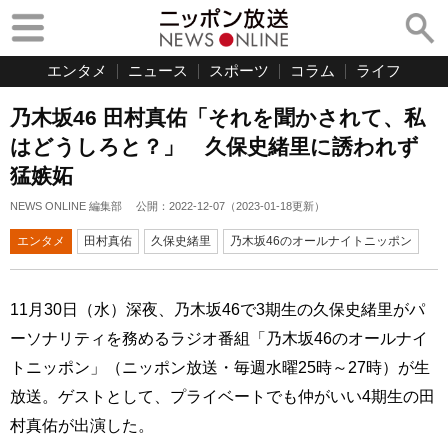
エンタメ
ニュース
スポーツ
コラム
ライフ
乃木坂46 田村真佑「それを聞かされて、私
はどうしろと？」 久保史緒里に誘われず
猛嫉妬
NEWS ONLINE 編集部
公開：
2022-12-07
（
2023-01-18
更新）
エンタメ
田村真佑
久保史緒里
乃木坂46のオールナイトニッポン
11月30日（水）深夜、乃木坂46で3期生の久保史緒里がパ
ーソナリティを務めるラジオ番組「乃木坂46のオールナイ
トニッポン」（ニッポン放送・毎週水曜25時～27時）が生
放送。ゲストとして、プライベートでも仲がいい4期生の田
村真佑が出演した。