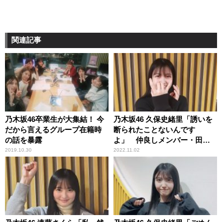
関連記事
乃木坂46卒業生が大集結！ 今
乃木坂46 久保史緒里「誘いを
だから言えるグループ在籍時
断られたことないんです
の話を暴露
よ」 仲良しメンバー・田村
真佑との“おでかけ”を告白
2019.10.30
2022.11.02