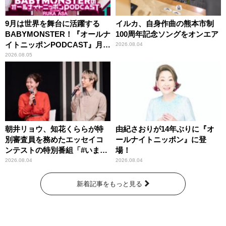
9月は世界を舞台に活躍する
イルカ、自身作曲の熊本市制
BABYMONSTER！『オールナ
100周年記念ソングをオンエア
イトニッポンPODCAST』月替
2026.08.04
わりパーソナリティ
2026.08.05
朝井リョウ、知花くららが特
由紀さおりが14年ぶりに『オ
別審査員を務めたエッセイコ
ールナイトニッポン』に登
ンテストの特別番組「#いまあ
場！
なたに伝えたいこと」
2026.08.04
2026.08.04
新着記事をもっと見る