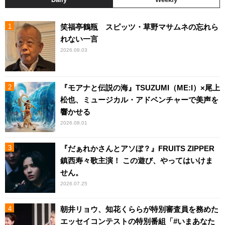
笑福亭鶴瓶 スピッツ・草野マサムネの忘れら
れない一言
2026.08.03
『モアナと伝説の海』TSUZUMI（ME:I）×尾上
松也、ミュージカル・アドベンチャーで美声を
響かせる
2026.08.01
『だぁれかさんとアソぼ？』FRUITS ZIPPER
鎮西寿々歌主演！ この遊び、やってはいけま
せん。
2026.07.25
朝井リョウ、知花くららが特別審査員を務めた
エッセイコンテストの特別番組「#いまあなた