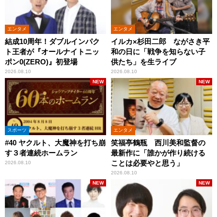
エンタメ
エンタメ
結成10周年！ダブルインパク
イルカ×杉田二郎 ながさき平
ト王者が『オールナイトニッ
和の日に「戦争を知らない子
ポン0(ZERO)』初登場
供たち」を生ライブ
2026.08.10
2026.08.10
NEW
NEW
スポーツ
エンタメ
#40 ヤクルト、大魔神を打ち崩
笑福亭鶴瓶 西川美和監督の
す３者連続ホームラン
最新作に「誰かが作り続ける
ことは必要やと思う」
2026.08.10
2026.08.10
NEW
NEW