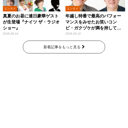
エンタメ
エンタメ
真夏のお昼に連日豪華ゲスト
年越し特番で最高のパフォー
が生登場『ナイツ ザ・ラジオ
マンスをみせたお笑いコン
ショー』
ビ・ガクヅケが満を持して
『オールナイトニッポン
2026.08.10
2026.08.10
0(ZERO)』に登場！
新着記事をもっと見る