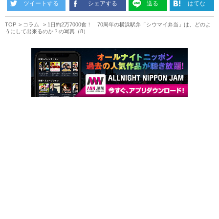
ツイートする
シェアする
送る
はてな
TOP
コラム
1日約2万7000食！ 70周年の横浜駅弁「シウマイ弁当」は、どのよ
うにして出来るのか？の写真（8）