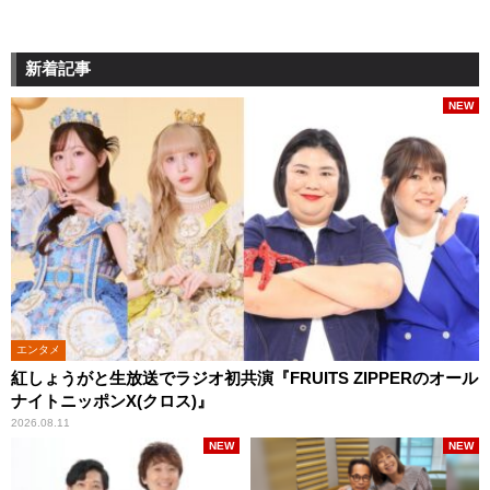
新着記事
NEW
エンタメ
紅しょうがと生放送でラジオ初共演『FRUITS ZIPPERのオール
ナイトニッポンX(クロス)』
2026.08.11
NEW
NEW