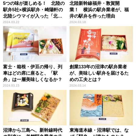
5つの味が楽しめる！ 北陸の
北陸新幹線福井・敦賀開
駅弁5社×横浜駅弁・崎陽軒の
業！ 横浜の駅弁業者が、福
北陸シウマイが入った「北陸
井の駅弁を作った理由
新幹線弁当」とは？
2024.03.22
2024.03.18
富士・箱根・伊豆の帰り、列
創業133年の沼津の駅弁業者
車はどの席に座ると、「駅
が、美味しい駅弁を届けるた
弁」は一層美味しくなるか？
めの工夫とは？
2024.03.15
2024.03.14
沼津から三島へ、新幹線時代
東海道本線・沼津駅では、な