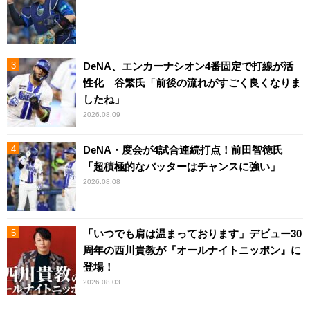
DeNA、エンカーナシオン4番固定で打線が活
性化 谷繁氏「前後の流れがすごく良くなりま
したね」
2026.08.09
DeNA・度会が4試合連続打点！前田智徳氏
「超積極的なバッターはチャンスに強い」
2026.08.08
「いつでも肩は温まっております」デビュー30
周年の西川貴教が『オールナイトニッポン』に
登場！
2026.08.03