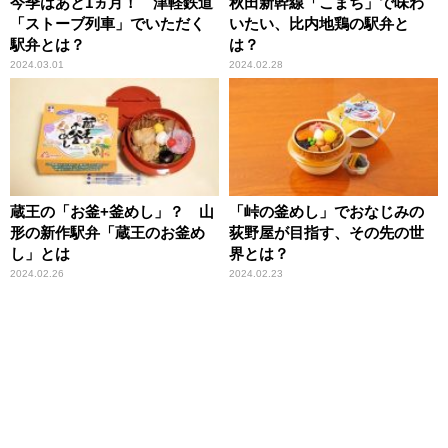
今季はあと1ヵ月！ 津軽鉄道
秋田新幹線「こまち」で味わ
「ストーブ列車」でいただく
いたい、比内地鶏の駅弁と
駅弁とは？
は？
2024.03.01
2024.02.28
蔵王の「お釜+釜めし」？ 山
「峠の釜めし」でおなじみの
形の新作駅弁「蔵王のお釜め
荻野屋が目指す、その先の世
し」とは
界とは？
2024.02.26
2024.02.23