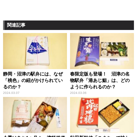
関連記事
静岡・沼津の駅弁には、なぜ
春限定版も登場！ 沼津の名
「桃色」の紐がかけられてい
物駅弁「港あじ鮨」は、どの
るのか？
ように作られるのか？
2024.03.07
2024.03.06