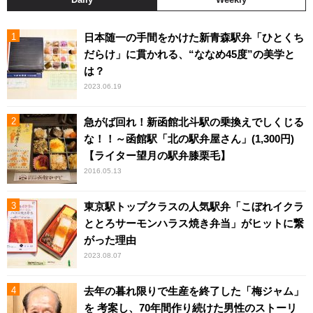
日本随一の手間をかけた新青森駅弁「ひとくち
だらけ」に貫かれる、“ななめ45度”の美学と
は？
2023.06.19
急がば回れ！新函館北斗駅の乗換えでしくじる
な！！～函館駅「北の駅弁屋さん」(1,300円)
【ライター望月の駅弁膝栗毛】
2016.05.13
東京駅トップクラスの人気駅弁「こぼれイクラ
ととろサーモンハラス焼き弁当」がヒットに繋
がった理由
2023.08.07
去年の暮れ限りで生産を終了した「梅ジャム」
を 考案し、70年間作り続けた男性のストーリ