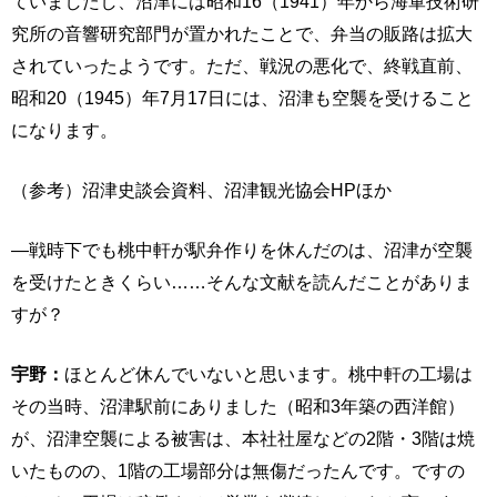
ていましたし、沼津には昭和16（1941）年から海軍技術研
究所の音響研究部門が置かれたことで、弁当の販路は拡大
されていったようです。ただ、戦況の悪化で、終戦直前、
昭和20（1945）年7月17日には、沼津も空襲を受けること
になります。
（参考）沼津史談会資料、沼津観光協会HPほか
―戦時下でも桃中軒が駅弁作りを休んだのは、沼津が空襲
を受けたときくらい……そんな文献を読んだことがありま
すが？
宇野：
ほとんど休んでいないと思います。桃中軒の工場は
その当時、沼津駅前にありました（昭和3年築の西洋館）
が、沼津空襲による被害は、本社社屋などの2階・3階は焼
いたものの、1階の工場部分は無傷だったんです。ですの