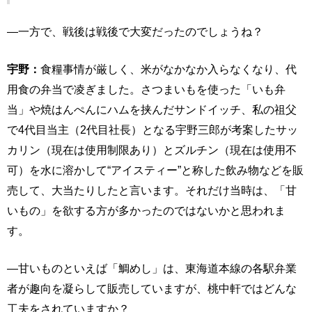
―一方で、戦後は戦後で大変だったのでしょうね？
宇野：
食糧事情が厳しく、米がなかなか入らなくなり、代
用食の弁当で凌ぎました。さつまいもを使った「いも弁
当」や焼はんぺんにハムを挟んだサンドイッチ、私の祖父
で4代目当主（2代目社長）となる宇野三郎が考案したサッ
カリン（現在は使用制限あり）とズルチン（現在は使用不
可）を水に溶かして“アイスティー”と称した飲み物などを販
売して、大当たりしたと言います。それだけ当時は、「甘
いもの」を欲する方が多かったのではないかと思われま
す。
―甘いものといえば「鯛めし」は、東海道本線の各駅弁業
者が趣向を凝らして販売していますが、桃中軒ではどんな
工夫をされていますか？