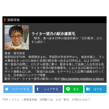
連載情報
ライター望月の駅弁膝栗毛
「駅弁」食べ歩き15年の放送作家が「1日1駅弁」ひた
すら紹介！
著者：望月崇史
昭和50(1975)年、静岡県生まれ。早稲田大学在学中から、放送作家に。ラジ
オ番組をきっかけに始めた全国の駅弁食べ歩きは15年以上、およそ5000
個！放送の合間に、ひたすら鉄道に乗り、駅弁を食して温泉に入る生活を送
る。ニッポン放送「ライター望月の駅弁膝栗毛」における1日1駅弁のウェブ
サイト連載をはじめ、「鉄道のある旅」をテーマとした記事の連載を行って
いる。日本旅のペンクラブ理事。
駅弁ブログ・ライター望月の駅弁いい気分
https://ameblo.jp/ekiben-e-kibun/
ツイートする
シェアする
送る
はてな
TOP
コラム
東海道本線・沼津駅では、なぜ「駅弁」が売れたのか？