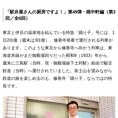
「駅弁屋さんの厨房ですよ！」第49弾・桃中軒編（第3
回／全6回）
東京と伊豆の温泉地を結んでいる特急「踊り子」号には、1
日2往復（週末は3往復）、修善寺発着で運行される列車が
あります。このような東京から修善寺へ向かう列車は、東
海道本線がまだ御殿場回りだった昭和8（1933）年から、
週末に三島駅（当時、現・御殿場線下土狩駅）経由で駿豆
鉄道（当時）へ運行されていました。富士山を望みながら
鉄道の旅を楽しめるのも、修善寺「踊り子」ならではの特
長です。