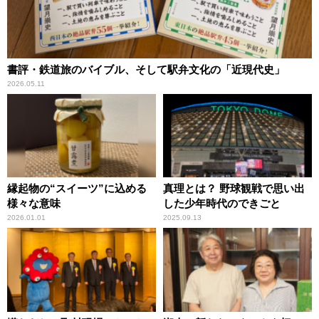
書評・鉄道旅のバイブル、そして駅弁文化の「近現代史」
2026.05.11
縁起物の“スイーツ”に込める
真理とは？ 野球観戦で思い出
様々な意味
した少年時代のできごと
2026.01.01
2025.09.13