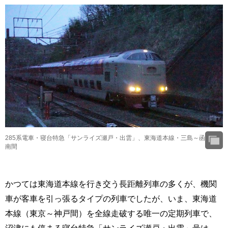
285系電車・寝台特急「サンライズ瀬戸・出雲」、東海道本線・三島～函
南間
かつては東海道本線を行き交う長距離列車の多くが、機関
車が客車を引っ張るタイプの列車でしたが、いま、東海道
本線（東京～神戸間）を全線走破する唯一の定期列車で、