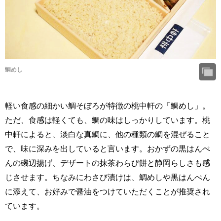
鯛めし
軽い食感の細かい鯛そぼろが特徴の桃中軒の「鯛めし」。
ただ、食感は軽くても、鯛の味はしっかりしています。桃
中軒によると、淡白な真鯛に、他の種類の鯛を混ぜること
で、味に深みを出していると言います。おかずの黒はんぺ
んの磯辺揚げ、デザートの抹茶わらび餅と静岡らしさも感
じさせます。ちなみにわさび漬けは、鯛めしや黒はんぺん
に添えて、お好みで醤油をつけていただくことが推奨され
ています。