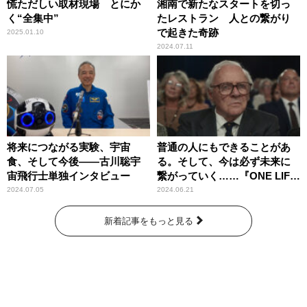
慌ただしい取材現場 とにか
湘南で新たなスタートを切っ
く“全集中”
たレストラン 人との繋がり
で起きた奇跡
2025.01.10
2024.07.11
将来につながる実験、宇宙
普通の人にもできることがあ
食、そして今後――古川聡宇
る。そして、今は必ず未来に
宙飛行士単独インタビュー
繋がっていく……『ONE LIFE
奇跡が繋いだ6000の命』
2024.07.05
2024.06.21
新着記事をもっと見る