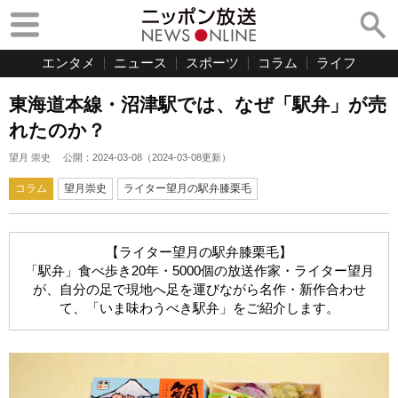
エンタメ
ニュース
スポーツ
コラム
ライフ
東海道本線・沼津駅では、なぜ「駅弁」が売
れたのか？
望月 崇史
公開：
2024-03-08
（
2024-03-08
更新）
コラム
望月崇史
ライター望月の駅弁膝栗毛
【ライター望月の駅弁膝栗毛】
「駅弁」食べ歩き20年・5000個の放送作家・ライター望月
が、自分の足で現地へ足を運びながら名作・新作合わせ
て、「いま味わうべき駅弁」をご紹介します。