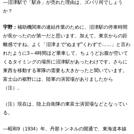
―沼津駅で「駅弁」が売れた理由は、ズバリ何でしょう
か？
宇野：
補助機関車の連結作業のために、沼津駅の停車時間
が長かったのが第一だと思います。加えて、東京からの距
離感ですね。よく「沼津まで“ぬまず”くわずで……」と言わ
れたように3～4時間ほど乗車して、ちょうどお腹が空いて
くるタイミングの場所に沼津駅があったわけです。さらに
東西を移動する軍隊の需要も大きかったと聞いています。
富士山の裾野には、陸軍の演習場がありましたから
（注）。
（注）現在は、陸上自衛隊の東富士演習場などとなってい
る。
―昭和9（1934）年、丹那トンネルの開通で、東海道本線