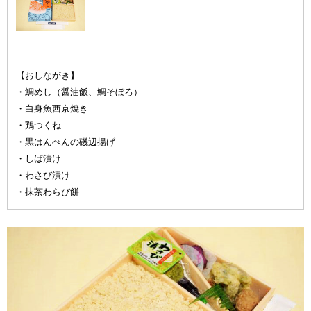
鯛めし
【おしながき】
・鯛めし（醤油飯、鯛そぼろ）
・白身魚西京焼き
・鶏つくね
・黒はんぺんの磯辺揚げ
・しば漬け
・わさび漬け
・抹茶わらび餅