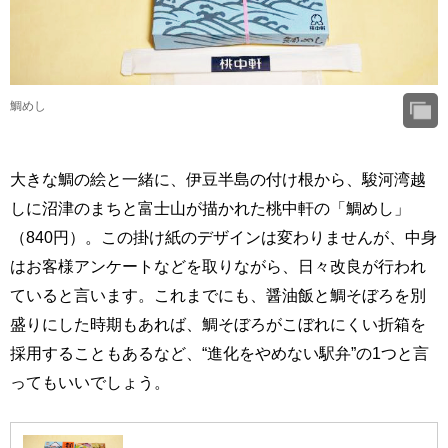
鯛めし
大きな鯛の絵と一緒に、伊豆半島の付け根から、駿河湾越
しに沼津のまちと富士山が描かれた桃中軒の「鯛めし」
（840円）。この掛け紙のデザインは変わりませんが、中身
はお客様アンケートなどを取りながら、日々改良が行われ
ていると言います。これまでにも、醤油飯と鯛そぼろを別
盛りにした時期もあれば、鯛そぼろがこぼれにくい折箱を
採用することもあるなど、“進化をやめない駅弁”の1つと言
ってもいいでしょう。