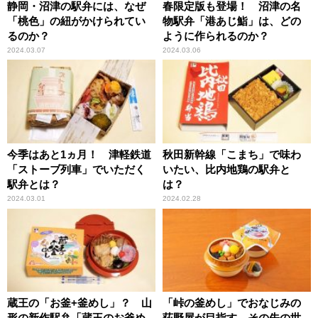
静岡・沼津の駅弁には、なぜ
春限定版も登場！ 沼津の名
「桃色」の紐がかけられてい
物駅弁「港あじ鮨」は、どの
るのか？
ように作られるのか？
2024.03.07
2024.03.06
今季はあと1ヵ月！ 津軽鉄道
秋田新幹線「こまち」で味わ
「ストーブ列車」でいただく
いたい、比内地鶏の駅弁と
駅弁とは？
は？
2024.03.01
2024.02.28
蔵王の「お釜+釜めし」？ 山
「峠の釜めし」でおなじみの
形の新作駅弁「蔵王のお釜め
荻野屋が目指す、その先の世