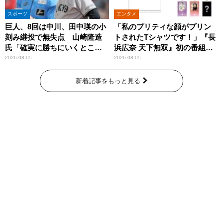
スポーツ
エンタメ
巨人、8回は中川、田中瑛の小
「私のプリティな顔がプリン
刻み継投で無失点 山崎隆造
トされたTシャツです！」『長
氏「確実に勝ちにいくとこ
浜広奈 天下無双』初の番組グ
ろ」
ッズ発売
2026.08.05
2026.08.05
新着記事をもっと見る