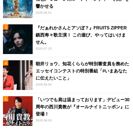
響かせる
2026.08.01
『だぁれかさんとアソぼ？』FRUITS ZIPPER
鎮西寿々歌主演！ この遊び、やってはいけま
せん。
2026.07.25
朝井リョウ、知花くららが特別審査員を務めた
エッセイコンテストの特別番組「#いまあなた
に伝えたいこと」
2026.08.04
「いつでも肩は温まっております」デビュー30
周年の西川貴教が『オールナイトニッポン』に
登場！
2026.08.03