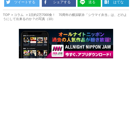
ツイートする
シェアする
送る
はてな
TOP
コラム
1日約2万7000食！ 70周年の横浜駅弁「シウマイ弁当」は、どのよ
うにして出来るのか？の写真（10）