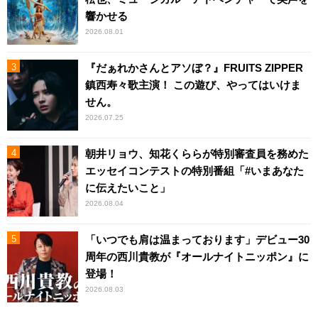
響かせる
2026.08.01
『だぁれかさんとアソぼ？』FRUITS ZIPPER
鎮西寿々歌主演！ この遊び、やってはいけま
せん。
2026.07.25
朝井リョウ、知花くららが特別審査員を務めた
エッセイコンテストの特別番組「#いまあなた
に伝えたいこと」
2026.08.04
「いつでも肩は温まっております」デビュー30
周年の西川貴教が『オールナイトニッポン』に
登場！
2026.08.03