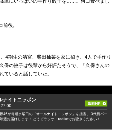
蔵庫にいっぱいの手作り餃子を……。何コ食べまし
0コ前後。
月、4期生の清宮、柴田柚菜を家に招き、4人で手作り
久保の餃子は後輩から好評だそうで、「久保さんの
れていると話していた。
ルナイトニッポン
27:00
坂46が毎週水曜日の「オールナイトニッポン」を担当。 3代目パー
週お届けします！ どうぞラジオ・radikoでお聴きください！