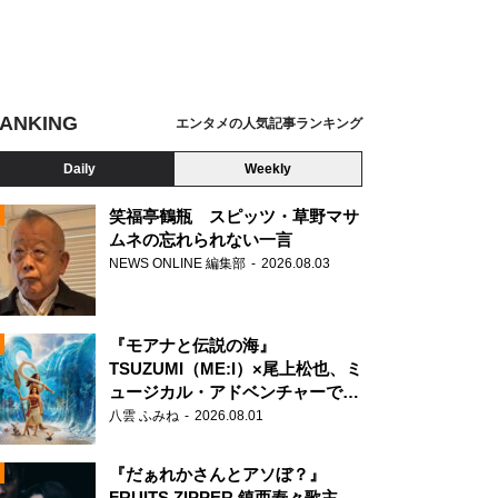
ANKING
エンタメの人気記事ランキング
Daily
Weekly
笑福亭鶴瓶 スピッツ・草野マサ
ムネの忘れられない一言
NEWS ONLINE 編集部
2026.08.03
N
『モアナと伝説の海』
TSUZUMI（ME:I）×尾上松也、ミ
ュージカル・アドベンチャーで美
声を響かせる
八雲 ふみね
2026.08.01
『だぁれかさんとアソぼ？』
FRUITS ZIPPER 鎮西寿々歌主