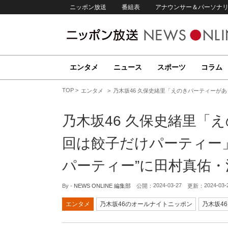
ニッポン放送
番組表
アナウンサー＆パーソナ
エンタメ
ニュース
スポーツ
コラム
TOP
エンタメ
乃木坂46 久保史緒里「えのきパーティーが
乃木坂46 久保史緒里「
回は餃子だけパーティー
パーティー”に田村真佑
2024-03-27
2024-03-
By -
NEWS ONLINE 編集部
公開：
更新：
エンタメ
乃木坂46のオールナイトニッポン
乃木坂46