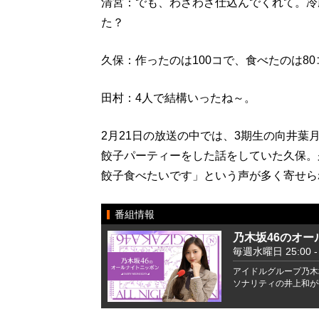
清宮：でも、わざわざ仕込んでくれて。冷
た？
久保：作ったのは100コで、食べたのは8
田村：4人で結構いったね～。
2月21日の放送の中では、3期生の向井葉
餃子パーティーをした話をしていた久保。
餃子食べたいです」という声が多く寄せら
番組情報
乃木坂46のオー
毎週水曜日 25:00 - 
アイドルグループ乃木
ソナリティの井上和が毎