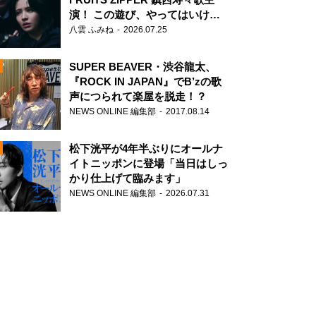
演！ この遊び、やってはいけま
せん。
八雲 ふみね
2026.07.25
SUPER BEAVER・渋谷龍太、
『ROCK IN JAPAN』でB’zの歌
声につられて楽屋を脱走！？
NEWS ONLINE 編集部
2017.08.14
N
松下洸平が4年半ぶりにオールナ
イトニッポンに登場「当日はしっ
かり仕上げて臨みます」
NEWS ONLINE 編集部
2026.07.31
N