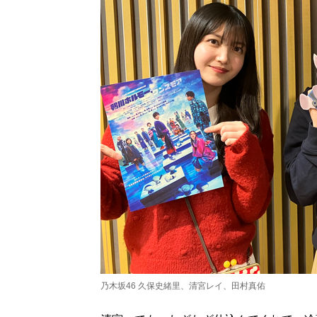
乃木坂46 久保史緒里、清宮レイ、田村真佑