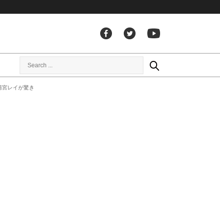
清宮レイが驚き