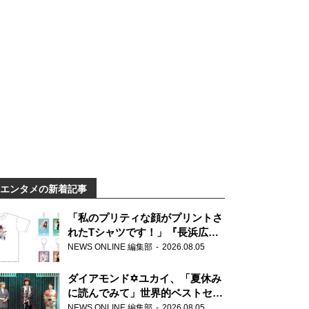
エンタメの新着記事
「私のプリティな顔がプリントさ
れたTシャツです！」『長浜広奈
天下無双』初の番組グッズ発売
NEWS ONLINE 編集部
2026.08.05
ダイアモンド✡ユカイ、「夏休み
に読んでみて」世界的ベストセラ
ー『アナスタシア』を紹介
NEWS ONLINE 編集部
2026.08.05