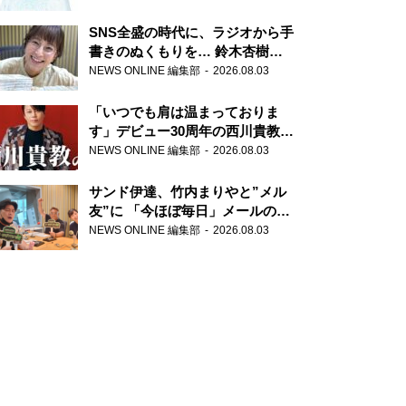
SNS全盛の時代に、ラジオから手
書きのぬくもりを… 鈴木杏樹の
直筆はがきが届く！
NEWS ONLINE 編集部
2026.08.03
『MUSIC10』こちら有楽町駅前
郵便局
「いつでも肩は温まっておりま
す」デビュー30周年の西川貴教が
『オールナイトニッポン』に登
NEWS ONLINE 編集部
2026.08.03
場！
サンド伊達、竹内まりやと”メル
友”に 「今ほぼ毎日」メールのや
り取り明かす
NEWS ONLINE 編集部
2026.08.03