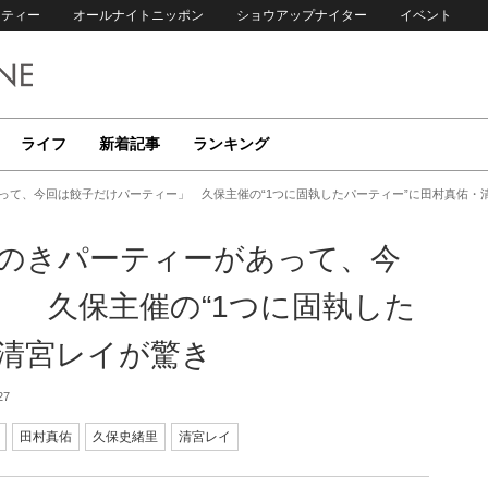
リティー
オールナイトニッポン
ショウアップナイター
イベント
ライフ
新着記事
ランキング
あって、今回は餃子だけパーティー」 久保主催の“1つに固執したパーティー”に田村真佑・
えのきパーティーがあって、今
」 久保主催の“1つに固執した
・清宮レイが驚き
27
田村真佑
久保史緒里
清宮レイ