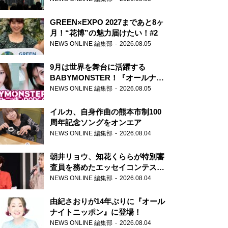
GREEN×EXPO 2027まであと8ヶ
月！“花博”の魅力届けたい！#2
NEWS ONLINE 編集部
2026.08.05
9月は世界を舞台に活躍する
BABYMONSTER！『オールナイ
トニッポンPODCAST』月替わり
NEWS ONLINE 編集部
2026.08.05
パーソナリティ
イルカ、自身作曲の熊本市制100
周年記念ソングをオンエア
NEWS ONLINE 編集部
2026.08.04
朝井リョウ、知花くららが特別審
査員を務めたエッセイコンテスト
の特別番組「#いまあなたに伝え
NEWS ONLINE 編集部
2026.08.04
たいこと」
由紀さおりが14年ぶりに『オール
ナイトニッポン』に登場！
NEWS ONLINE 編集部
2026.08.04