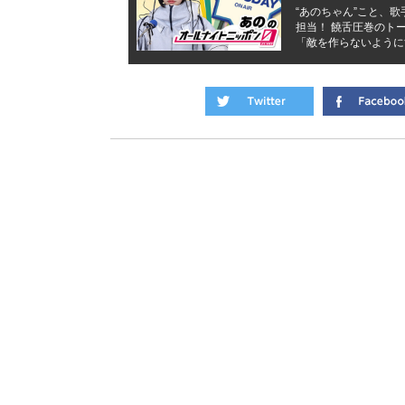
“あのちゃん”こと、
担当！ 饒舌圧巻のト
「敵を作らないように