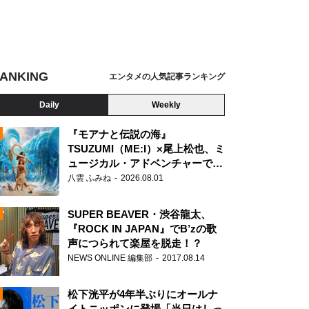
ANKING
エンタメの人気記事ランキング
Daily
Weekly
『モアナと伝説の海』
TSUZUMI（ME:I）×尾上松也、ミ
ュージカル・アドベンチャーで美
N
声を響かせる
八雲 ふみね
2026.08.01
SUPER BEAVER・渋谷龍太、
『ROCK IN JAPAN』でB’zの歌
声につられて楽屋を脱走！？
NEWS ONLINE 編集部
2017.08.14
松下洸平が4年半ぶりにオールナ
イトニッポンに登場「当日はしっ