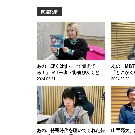
関連記事
あの「ぼくはすっごく覚えて
あの、MB
る！」 R-1王者・街裏ぴんくとの
「とにかく
接点を明かす
て……」
2024.03.31
2024.03.31
あの、特番時代を聴いてくれた芸
山里亮太、