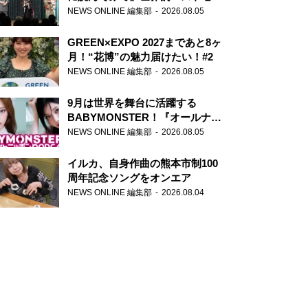
ー『アナスタシア』を紹介
NEWS ONLINE 編集部
2026.08.05
GREEN×EXPO 2027まであと8ヶ
月！“花博”の魅力届けたい！#2
NEWS ONLINE 編集部
2026.08.05
9月は世界を舞台に活躍する
BABYMONSTER！『オールナイ
トニッポンPODCAST』月替わり
NEWS ONLINE 編集部
2026.08.05
パーソナリティ
イルカ、自身作曲の熊本市制100
周年記念ソングをオンエア
NEWS ONLINE 編集部
2026.08.04