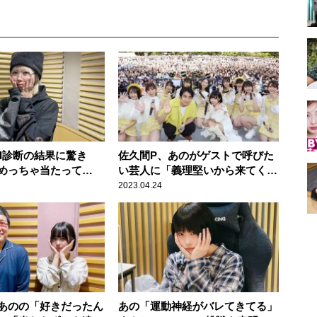
TI診断の結果に驚き
佐久間P、あのがゲストで呼びた
めっちゃ当たって
い芸人に「義理堅いから来てくれ
るんじゃない？」
2023.04.24
あのの「好きだったん
あの「運動神経がバレてきてる」