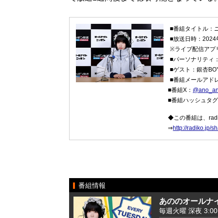
■番組タイトル：ニ
■放送日時：2024
※ライブ配信アプリ
■パーソナリティ
■ゲスト：銀杏BO
■番組メールアド
■番組X：
@ano_a
■番組ハッシュタ
◆この番組は、ra
⇒
http://radiko.j
番組情報
あののオールナイ
毎週火曜 深夜 3:00 -