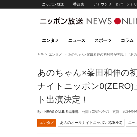
ニッポン放送
番組表
アナウンサー＆パーソナ
エンタメ
ニュース
スポーツ
コラム
TOP
エンタメ
あのちゃん×峯田和伸の初対談が実現！『あのの
あのちゃん×峯田和伸の
ナイトニッポン0(ZERO
ト出演決定！
2024-04-03
2024-04-
By -
NEWS ONLINE 編集部
公開：
更新：
エンタメ
あののオールナイトニッポン0(ZERO)
ニッ