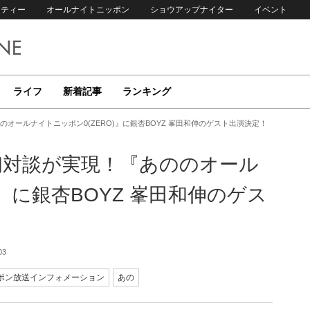
リティー
オールナイトニッポン
ショウアップナイター
イベント
ライフ
新着記事
ランキング
オールナイトニッポン0(ZERO)』に銀杏BOYZ 峯田和伸のゲスト出演決定！
初対談が実現！『あののオール
)』に銀杏BOYZ 峯田和伸のゲス
03
ポン放送インフォメーション
あの