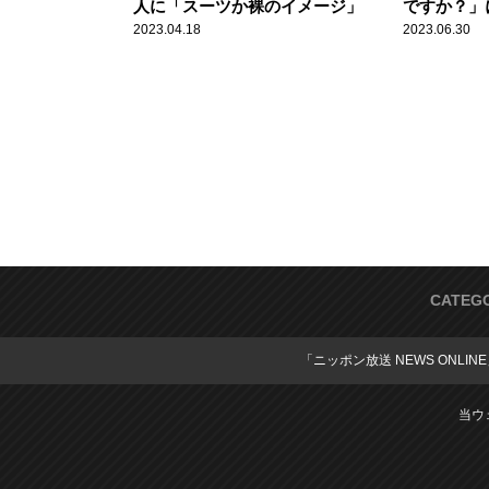
人に「スーツか裸のイメージ」
ですか？」
らずで」と
2023.04.18
2023.06.30
CATEG
「ニッポン放送 NEWS ONLIN
当ウ