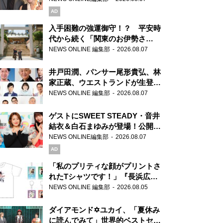
AD
入手困難の強運御守！？ 平安時
代から続く「関東のお伊勢さ
ま」、芝大神宮にてランパンプス
NEWS ONLINE 編集部
2026.08.07
が合格祈願！
井戸田潤、パンサー尾形貴弘、林
家正蔵、ウエストランドが生登
場！『ラジオビバリー昼ズ』
NEWS ONLINE 編集部
2026.08.07
ゲストにSWEET STEADY・音井
結衣＆白石まゆみが登場！公開収
録で素顔全開！
NEWS ONLINE編集部
2026.08.07
AD
「私のプリティな顔がプリントさ
れたTシャツです！」『長浜広奈
天下無双』初の番組グッズ発売
NEWS ONLINE 編集部
2026.08.05
ダイアモンド✡ユカイ、「夏休み
に読んでみて」世界的ベストセラ