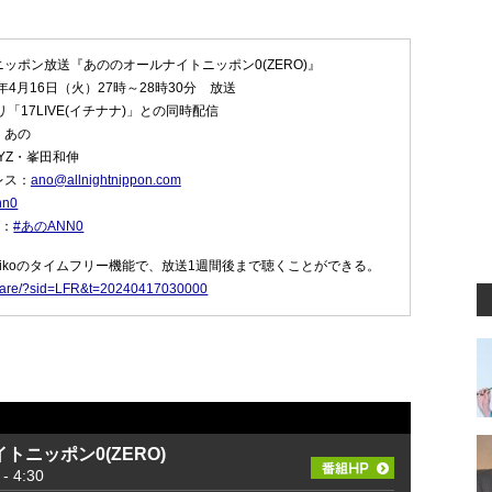
ッポン放送『あののオールナイトニッポン0(ZERO)』
年4月16日（火）27時～28時30分 放送
「17LIVE(イチナナ)」との同時配信
：あの
YZ・峯田和伸
レス：
ano@allnightnippon.com
nn0
グ：
#あのANN0
dikoのタイムフリー機能で、放送1週間後まで聴くことができる。
p/share/?sid=LFR&t=20240417030000
トニッポン0(ZERO)
 4:30