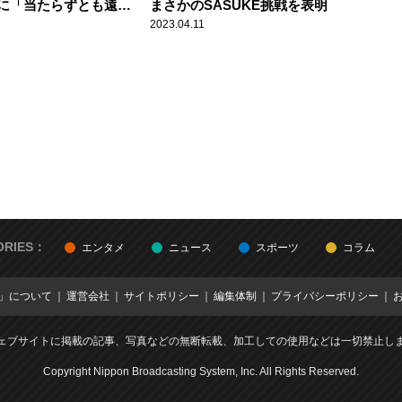
に「当たらずとも遠か
まさかのSASUKE挑戦を表明
真意告白
2023.04.11
ORIES：
エンタメ
ニュース
スポーツ
コラム
E」について
運営会社
サイトポリシー
編集体制
プライバシーポリシー
ェブサイトに掲載の記事、写真などの無断転載、加工しての使用などは一切禁止し
Copyright Nippon Broadcasting System, Inc. All Rights Reserved.