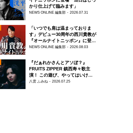
かり仕上げて臨みます」
NEWS ONLINE 編集部
2026.07.31
「いつでも肩は温まっておりま
す」デビュー30周年の西川貴教が
『オールナイトニッポン』に登
場！
NEWS ONLINE 編集部
2026.08.03
N
『だぁれかさんとアソぼ？』
FRUITS ZIPPER 鎮西寿々歌主
演！ この遊び、やってはいけま
せん。
八雲 ふみね
2026.07.25
N