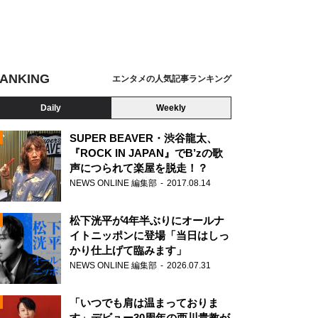
ANKING
エンタメの人気記事ランキング
Daily
Weekly
SUPER BEAVER・渋谷龍太、
『ROCK IN JAPAN』でB’zの歌
声につられて楽屋を脱走！？
N
NEWS ONLINE 編集部
2017.08.14
松下洸平が4年半ぶりにオールナ
イトニッポンに登場「当日はしっ
かり仕上げて臨みます」
NEWS ONLINE 編集部
2026.07.31
「いつでも肩は温まっておりま
す」デビュー30周年の西川貴教が