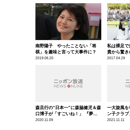
南野陽子 やったことない「将
私は裸足で
棋」を趣味と言って大事件に？
貴から驚き
情報】
2019.06.20
2017.04.29
森且行の“日本一”に森脇健児＆森
一大旋風を
口博子が「すごいね！」 『夢が
ン子クラブ
MORI MORI』コンビが祝福
2020.11.09
2021.11.11