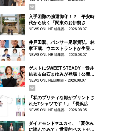
AD
入手困難の強運御守！？ 平安時
代から続く「関東のお伊勢さ
ま」、芝大神宮にてランパンプス
NEWS ONLINE 編集部
2026.08.07
が合格祈願！
井戸田潤、パンサー尾形貴弘、林
家正蔵、ウエストランドが生登
場！『ラジオビバリー昼ズ』
NEWS ONLINE 編集部
2026.08.07
ゲストにSWEET STEADY・音井
結衣＆白石まゆみが登場！公開収
録で素顔全開！
NEWS ONLINE編集部
2026.08.07
AD
「私のプリティな顔がプリントさ
れたTシャツです！」『長浜広奈
天下無双』初の番組グッズ発売
NEWS ONLINE 編集部
2026.08.05
ダイアモンド✡ユカイ、「夏休み
に読んでみて」世界的ベストセラ