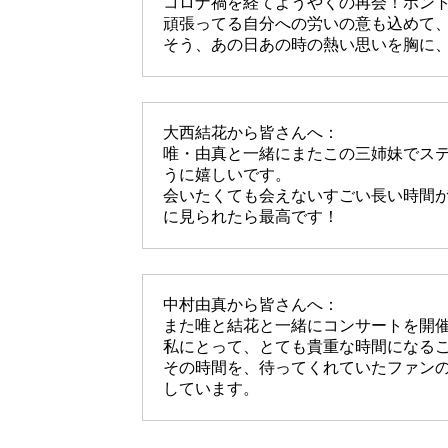
コロナ禍を経てようやくの再会！ホン
頑張ってる自分への労いの意も込めて、
そう、あの日あの時の熱い思いを胸に
大西結花から皆さんへ：
唯・由真と一緒にまたこの三姉妹でス
うに嬉しいです。
会いたくても会えないすごい長い時間
に見られたら最高です！
中村由真から皆さんへ：
また唯と結花と一緒にコンサートを開
私にとって、とても貴重な時間になる
その時間を、待ってくれていたファン
しています。