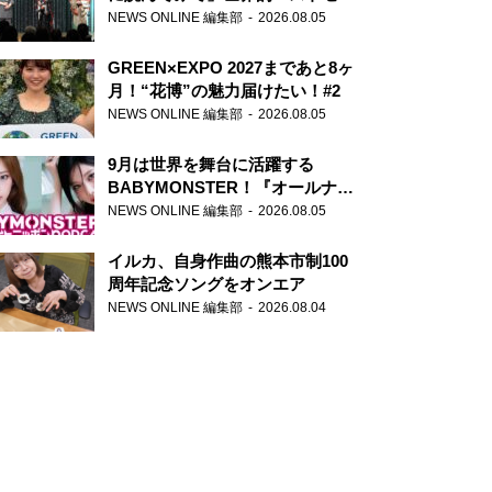
ー『アナスタシア』を紹介
NEWS ONLINE 編集部
2026.08.05
GREEN×EXPO 2027まであと8ヶ
月！“花博”の魅力届けたい！#2
NEWS ONLINE 編集部
2026.08.05
9月は世界を舞台に活躍する
BABYMONSTER！『オールナイ
トニッポンPODCAST』月替わり
NEWS ONLINE 編集部
2026.08.05
パーソナリティ
イルカ、自身作曲の熊本市制100
周年記念ソングをオンエア
NEWS ONLINE 編集部
2026.08.04