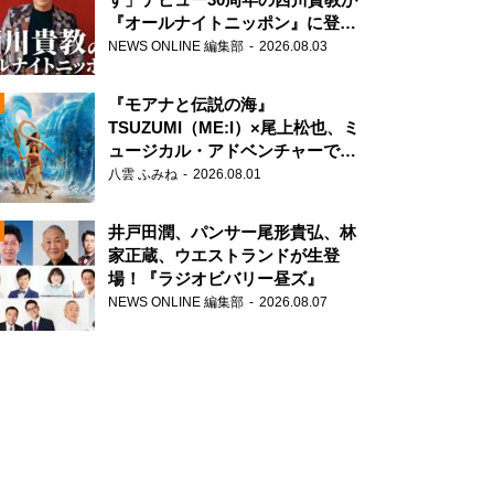
『オールナイトニッポン』に登
場！
NEWS ONLINE 編集部
2026.08.03
『モアナと伝説の海』
TSUZUMI（ME:I）×尾上松也、ミ
ュージカル・アドベンチャーで美
声を響かせる
八雲 ふみね
2026.08.01
N
井戸田潤、パンサー尾形貴弘、林
家正蔵、ウエストランドが生登
場！『ラジオビバリー昼ズ』
NEWS ONLINE 編集部
2026.08.07
N