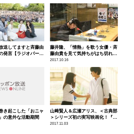
放送してますと斉藤由
藤井隆、「情熱」を歌う女優・斉
の発言【ラジオパーク
藤由貴を見て気持ちがはち切れ
る！？
2017.10.16
巻き起こした「おニャ
山﨑賢人＆広瀬アリス、＜古典部
」の意外な活動期間
＞シリーズ初の実写映画化！『氷
菓』
2017.11.03