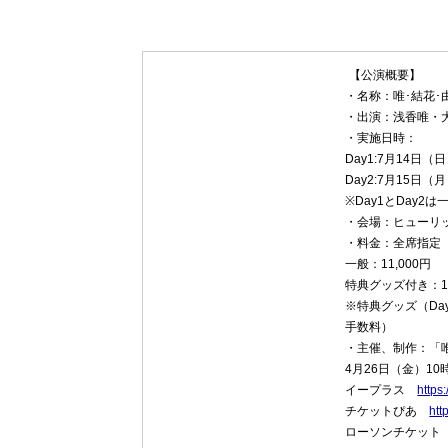
【公演概要】
・名称：唯･結花･由
・出演：浅香唯・
・実施日時：
Day1:7月14日（日
Day2:7月15日（
※Day1とDay2
・会場：ヒューリ
・料金：全席指定
一般：11,000円
特典グッズ付き：14
※特典グッズ（Da
手数料）
・主催、制作：「唯
4月26日（金）1
イープラス
https:
チケットぴあ
htt
ローソンチケッ