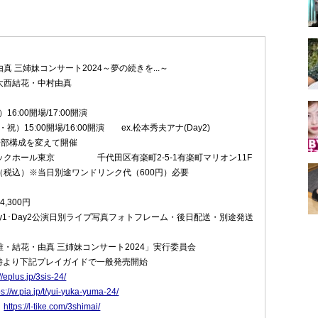
真 三姉妹コンサート2024～夢の続きを...～
大西結花・中村由真
）16:00開場/17:00開演
月・祝）15:00開場/16:00開演 ex.松本秀夫アナ(Day2)
は一部構成を変えて開催
ックホール東京 千代田区有楽町2-5-1有楽町マリオン11F
（税込）※当日別途ワンドリンク代（600円）必要
,300円
y1･Day2公演日別ライブ写真フォトフレーム・後日配送・別途発送
・結花・由真 三姉妹コンサート2024」実行委員会
0時より下記プレイガイドで一般発売開始
//eplus.jp/3sis-24/
ps://w.pia.jp/t/yui-yuka-yuma-24/
ト
https://l-tike.com/3shimai/