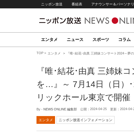
ニッポン放送
番組表
アナウンサー＆パーソナ
エンタメ
ニュース
スポーツ
コラム
TOP
エンタメ
『唯･結花･由真 三姉妹コンサート2024～夢
『唯･結花･由真 三姉妹コ
を…』～ 7月14日（日）
リックホール東京で開催
2024-04-25
2024-04-
By -
NEWS ONLINE 編集部
公開：
更新：
エンタメ
ニッポン放送インフォメーション