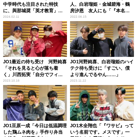
中学時代も注目された特技
人、白岩瑠姫・金城碧海・鶴
に、與那城奨「英才教育」白
房汐恩 友人にも「『本名
岩瑠姫「2歳から！？」
は？』って聞かれた」
2024.02.11
2022.06.15
JO1最近の待ち受け 河野純喜
JO1河野純喜、白岩瑠姫のハイ
「それを見ると心が落ち着
テク待ち受けに「すごい、僕
く」川西拓実「自分でフィル
より進んでるやん……」
ムで撮った」白岩瑠姫「ザ・
2023.10.16
2023.11.22
ノーマル」
JO1豆原一成「今日は低温調理
JO1木全翔也「『ワサビ』って
した鶏ムネ肉を」手作り弁当
いう名前です。メスです」一