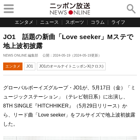
エンタメ
ニュース
スポーツ
コラム
ライフ
JO1 話題の新曲「Love seeker」Mステで
地上波初披露
NEWS ONLINE 編集部
公開：
2024-05-19
（
2024-05-19
更新）
エンタメ
JO1
JO1のオールナイトニッポンX(クロス)
グローバルボーイズグループ・JO1が、5月17日（金）「ミ
ュージックステーション」（テレビ朝日系）に出演し、
8TH SINGLE『HITCHHIKER』（5月29日リリース）か
ら、リード曲「Love seeker」をフルサイズで地上波初披露
した。