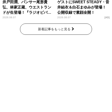
井戸田潤、パンサー尾形貴
ゲストにSWEET STEADY・音
弘、林家正蔵、ウエストラン
井結衣＆白石まゆみが登場！
ドが生登場！『ラジオビバリ
公開収録で素顔全開！
ー昼ズ』
2026.08.07
2026.08.07
AD
新着記事をもっと見る