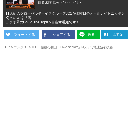
毎週水曜 深夜 24:00 - 24:58
11人組のグローバルボーイズグループJO1が水曜日のオールナイトニッポン
X(クロス)を担当！
ラジオ界のGo To The Top!!を目指す番組です！
ツイートする
シェアする
送る
はてな
TOP
エンタメ
JO1 話題の新曲「Love seeker」Mステで地上波初披露