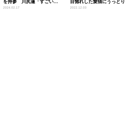
を持参 川尻蓮「すごい
目惚れした愛猫にうっとり
わ……」
2024.02.17
2022.12.03