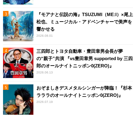
『モアナと伝説の海』TSUZUMI（ME:I）×尾上
松也、ミュージカル・アドベンチャーで美声を
響かせる
2026.08.01
三四郎とトヨタ自動車・豊田章男会長が夢
の“親子”共演 『vs豊田章男 supported by 三四
郎のオールナイトニッポン0(ZERO)』
2026.06.13
おぞましきデスメタルシンガーが降臨！『杉本
ラララのオールナイトニッポン0(ZERO)』
2026.07.19