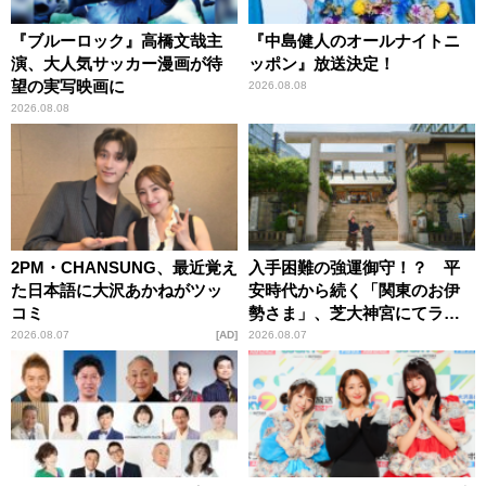
『ブルーロック』高橋文哉主
『中島健人のオールナイトニ
演、大人気サッカー漫画が待
ッポン』放送決定！
望の実写映画に
2026.08.08
2026.08.08
2PM・CHANSUNG、最近覚え
入手困難の強運御守！？ 平
た日本語に大沢あかねがツッ
安時代から続く「関東のお伊
コミ
勢さま」、芝大神宮にてラン
パンプスが合格祈願！
2026.08.07
AD
2026.08.07