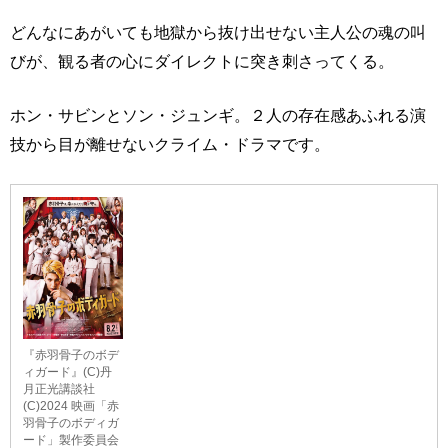
どんなにあがいても地獄から抜け出せない主人公の魂の叫
びが、観る者の心にダイレクトに突き刺さってくる。
ホン・サビンとソン・ジュンギ。２人の存在感あふれる演
技から目が離せないクライム・ドラマです。
『赤羽骨子のボデ
ィガード』(C)丹
月正光講談社
(C)2024 映画「赤
羽骨子のボディガ
ード」製作委員会