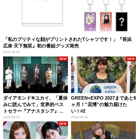
「私のプリティな顔がプリントされたTシャツです！」『長浜
広奈 天下無双』初の番組グッズ発売
2026.08.05
NEW
NEW
ダイアモンド✡ユカイ、「夏休
GREEN×EXPO 2027まであと8
みに読んでみて」世界的ベス
ヶ月！“花博”の魅力届けた
トセラー『アナスタシア』を
い！#2
紹介
2026.08.05
2026.08.05
NEW