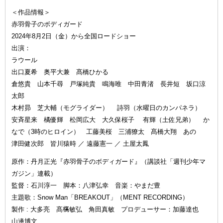
＜作品情報＞
赤羽骨子のボディガード
2024年8月2日（金）から全国ロードショー
出演：
ラウール
出口夏希 奥平大兼 髙橋ひかる
倉悠貴 山本千尋 戸塚純貴 鳴海唯 中田青渚 長井短 坂口涼
太郎
木村昴 芝大輔（モグライダー） 詩羽（水曜日のカンパネラ）
安斉星来 橘優輝 松岡広大 大久保桜子 有輝（土佐兄弟） か
なで（3時のヒロイン） 工藤美桜 三浦獠太 髙橋大翔 あの
津田健次郎 皆川猿時 ／ 遠藤憲一 ／ 土屋太鳳
原作：丹月正光『赤羽骨子のボディガード』（講談社「週刊少年マ
ガジン」連載）
監督：石川淳一 脚本：八津弘幸 音楽：やまだ豊
主題歌：Snow Man「BREAKOUT」（MENT RECORDING）
製作 : 大多亮 髙𣘺敏弘 角田真敏 プロデューサー：加藤達也
山邊博文