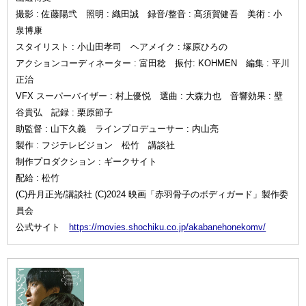
撮影 : 佐藤陽弐 照明 : 織田誠 録音/整音 : 髙須賀健吾 美術 : 小
泉博康
スタイリスト : 小山田孝司 ヘアメイク : 塚原ひろの
アクションコーディネーター : 富田稔 振付: KOHMEN 編集 : 平川
正治
VFX スーパーバイザー : 村上優悦 選曲 : 大森力也 音響効果 : 壁
谷貴弘 記録 : 栗原節子
助監督 : 山下久義 ラインプロデューサー : 内山亮
製作 : フジテレビジョン 松竹 講談社
制作プロダクション : ギークサイト
配給 : 松竹
(C)丹月正光/講談社 (C)2024 映画「赤羽骨子のボディガード」製作委
員会
公式サイト
https://movies.shochiku.co.jp/akabanehonekomv/