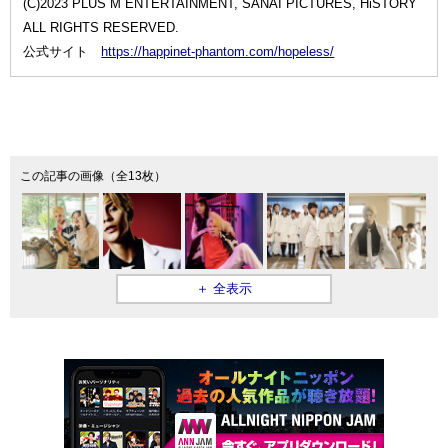
(C)2023 PLUS M ENTERTAINMENT, SANAI PICTURES, HiSTORY
ALL RIGHTS RESERVED.
公式サイト
https://happinet-phantom.com/hopeless/
この記事の画像（全13枚）
＋ 全表示