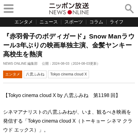
エンタメ
ニュース
スポーツ
コラム
ライフ
『赤羽骨子のボディガード』Snow Manラウ
ール3年ぶりの映画単独主演、金髪ヤンキー
高校生を熱演
NEWS ONLINE 編集部
公開：
2024-08-03
（
2024-08-03
更新）
エンタメ
八雲ふみね
Tokyo cinema cloud X
【Tokyo cinema cloud X by 八雲ふみね 第1198 回】
シネマアナリストの八雲ふみねが、いま、観るべき映画を
発信する「Tokyo cinema cloud X（トーキョー シネマ クラ
ウド エックス）」。