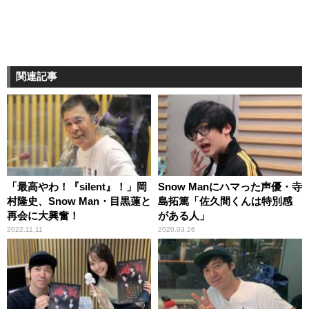
関連記事
「最高やわ！『silent』！」岡
Snow Manにハマった声優・寺
村隆史、Snow Man・目黒蓮と
島拓篤「佐久間くんは特別感
再会に大興奮！
がある人」
2022.11.11
2020.03.26