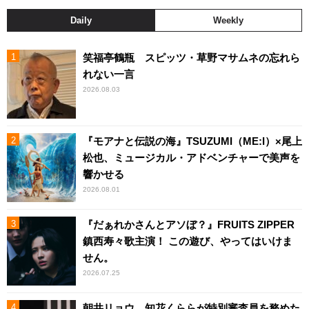
Daily
Weekly
笑福亭鶴瓶 スピッツ・草野マサムネの忘れら
れない一言
2026.08.03
『モアナと伝説の海』TSUZUMI（ME:I）×尾上
松也、ミュージカル・アドベンチャーで美声を
響かせる
2026.08.01
『だぁれかさんとアソぼ？』FRUITS ZIPPER
鎮西寿々歌主演！ この遊び、やってはいけま
せん。
2026.07.25
朝井リョウ、知花くららが特別審査員を務めた