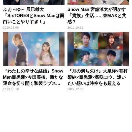
ふぉ～ゆ～ 辰巳雄大
Snow Man 宮舘涼太が明かす
「SixTONESとSnow Manは面
「貴族」生活……東MAXと共
白いことやりすぎ！」
感？
2020.03.06
2019.10.31
『わたしの幸せな結婚』Snow
『月の満ち欠け』大泉洋×有村
Man目黒蓮×今田美桜、新たな
架純×目黒蓮×柴咲コウ、逢い
運命を切り開く和製ラブスト
たい想いは時空をも超える
ーリー
2023.03.18
2022.12.03