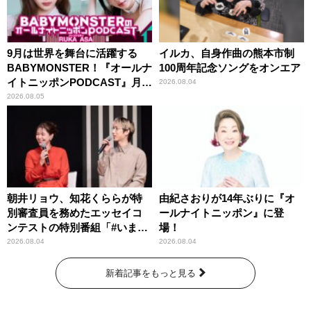
9月は世界を舞台に活躍する
イルカ、自身作曲の熊本市制
BABYMONSTER！『オールナ
100周年記念ソングをオンエア
イトニッポンPODCAST』月替
2026.08.04
わりパーソナリティ
2026.08.05
朝井リョウ、知花くららが特
由紀さおりが14年ぶりに『オ
別審査員を務めたエッセイコ
ールナイトニッポン』に登
ンテストの特別番組「#いまあ
場！
なたに伝えたいこと」
2026.08.04
2026.08.04
新着記事をもっと見る