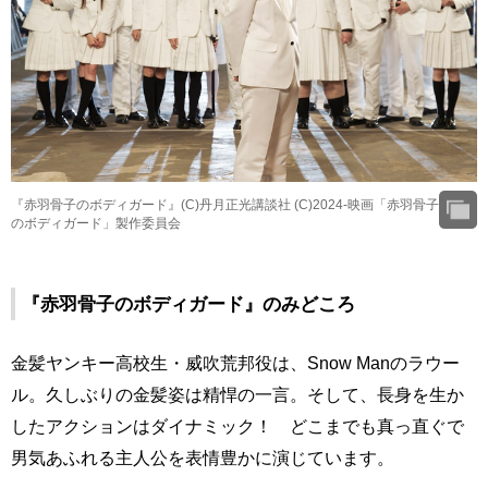
『赤羽骨子のボディガード』(C)丹月正光講談社 (C)2024-映画「赤羽骨子
のボディガード」製作委員会
『赤羽骨子のボディガード』のみどころ
金髪ヤンキー高校生・威吹荒邦役は、Snow Manのラウー
ル。久しぶりの金髪姿は精悍の一言。そして、長身を生か
したアクションはダイナミック！ どこまでも真っ直ぐで
男気あふれる主人公を表情豊かに演じています。