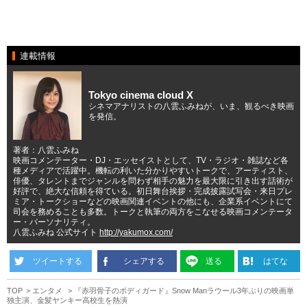
連載情報
Tokyo cinema cloud X
シネマアナリストの八雲ふみねが、いま、観るべき映画
を発信。
著者：八雲ふみね
映画コメンテーター・DJ・エッセイストとして、TV・ラジオ・雑誌など各
種メディアで活躍中。機転の利いた分かりやすいトークで、アーティスト、
俳優、タレントまでジャンルを問わず相手の魅力を最大限に引き出す話術が
好評で、絶大な信頼を得ている。初日舞台挨拶・完成披露試写会・来日プレ
ミア・トークショーなどの映画関連イベントの他にも、企業系イベントにて
司会を務めることも多数。トークと執筆の両方をこなせる映画コメンテータ
ー・パーソナリティ。
八雲ふみね 公式サイト
http://yakumox.com/
ツイートする
シェアする
送る
はてな
TOP
エンタメ
『赤羽骨子のボディガード』Snow Manラウール3年ぶりの映画単
独主演、金髪ヤンキー高校生を熱演