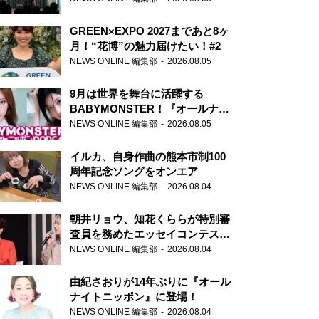
GREEN×EXPO 2027まであと8ヶ
月！“花博”の魅力届けたい！#2
NEWS ONLINE 編集部
2026.08.05
9月は世界を舞台に活躍する
BABYMONSTER！『オールナイ
トニッポンPODCAST』月替わり
NEWS ONLINE 編集部
2026.08.05
パーソナリティ
イルカ、自身作曲の熊本市制100
周年記念ソングをオンエア
NEWS ONLINE 編集部
2026.08.04
朝井リョウ、知花くららが特別審
査員を務めたエッセイコンテスト
の特別番組「#いまあなたに伝え
NEWS ONLINE 編集部
2026.08.04
たいこと」
由紀さおりが14年ぶりに『オール
ナイトニッポン』に登場！
NEWS ONLINE 編集部
2026.08.04