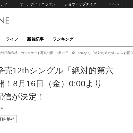
リティー
オールナイトニッポン
ショウアップナイター
イベント
ライフ
新着記事
ランキング
ル「絶対的第六感」のジャケット写真公開！8月16日（金）0:00より「絶対的第六感」の先行配
）発売12thシングル「絶対的第六
8月16日（金）0:00より
配信が決定！
14
日向坂46