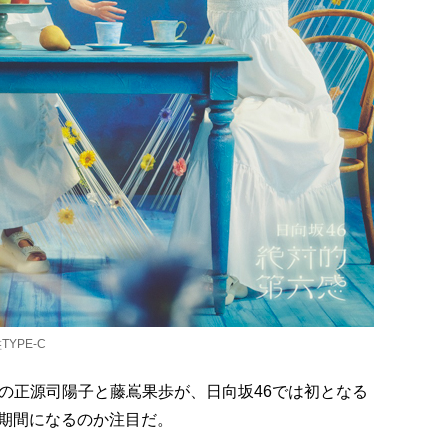
YPE-C
の正源司陽子と藤嶌果歩が、日向坂46では初となる
期間になるのか注目だ。