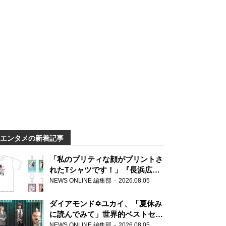
エンタメの新着記事
「私のプリティな顔がプリントさ
れたTシャツです！」『長浜広奈
天下無双』初の番組グッズ発売
NEWS ONLINE 編集部
2026.08.05
ダイアモンド✡ユカイ、「夏休み
に読んでみて」世界的ベストセラ
ー『アナスタシア』を紹介
NEWS ONLINE 編集部
2026.08.05