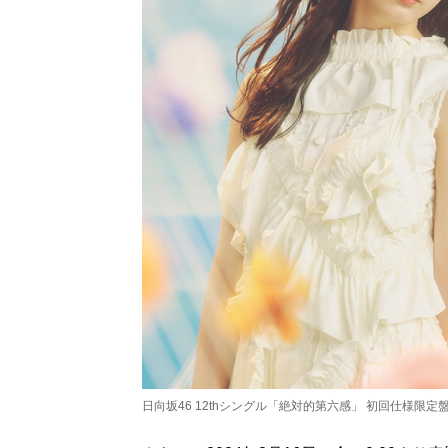
日向坂46 12thシングル「絶対的第六感」 初回仕様限定盤T