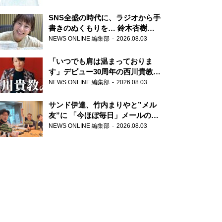
SNS全盛の時代に、ラジオから手
書きのぬくもりを… 鈴木杏樹の
直筆はがきが届く！
NEWS ONLINE 編集部
2026.08.03
『MUSIC10』こちら有楽町駅前
郵便局
「いつでも肩は温まっておりま
す」デビュー30周年の西川貴教が
『オールナイトニッポン』に登
NEWS ONLINE 編集部
2026.08.03
場！
サンド伊達、竹内まりやと”メル
友”に 「今ほぼ毎日」メールのや
り取り明かす
NEWS ONLINE 編集部
2026.08.03