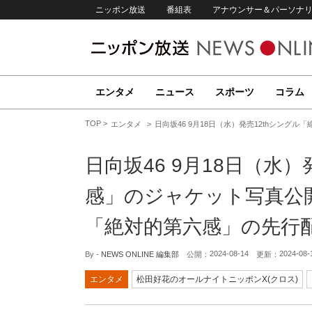
ニッポン放送
番組表
アナウンサー＆パーソナ
エンタメ
ニュース
スポーツ
コラム
TOP
エンタメ
日向坂46 9月18日（水）発売12thシング
日向坂46 9月18日（水
感」のジャケット写真公開！
「絶対的第六感」の先行
2024-08-14
2024-08-
By -
NEWS ONLINE 編集部
公開：
更新：
エンタメ
松田好花のオールナイトニッポンX(クロス)