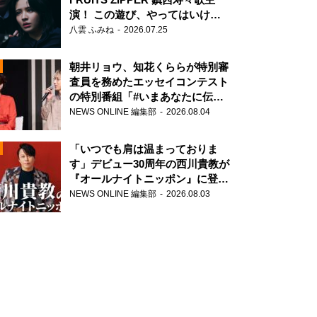
演！ この遊び、やってはいけま
せん。
八雲 ふみね
2026.07.25
朝井リョウ、知花くららが特別審
査員を務めたエッセイコンテスト
の特別番組「#いまあなたに伝え
たいこと」
NEWS ONLINE 編集部
2026.08.04
N
「いつでも肩は温まっておりま
す」デビュー30周年の西川貴教が
『オールナイトニッポン』に登
場！
NEWS ONLINE 編集部
2026.08.03
N