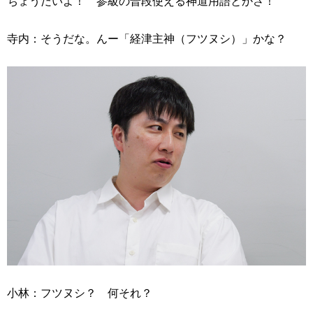
ちょうだいよ！ 参級の普段使える神道用語とかさ！
寺内：そうだな。んー「経津主神（フツヌシ）」かな？
小林：フツヌシ？ 何それ？