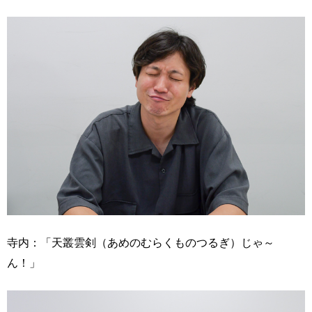
寺内：「天叢雲剣（あめのむらくものつるぎ）じゃ～
ん！」