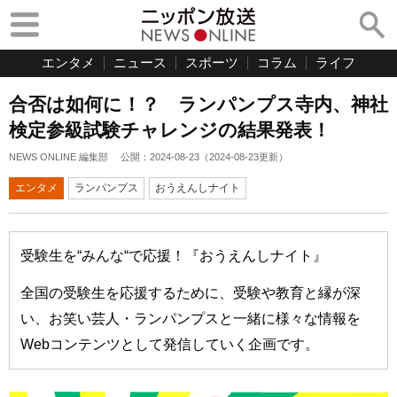
エンタメ
ニュース
スポーツ
コラム
ライフ
合否は如何に！？ ランパンプス寺内、神社
検定参級試験チャレンジの結果発表！
NEWS ONLINE 編集部
公開：
2024-08-23
（
2024-08-23
更新）
エンタメ
ランパンプス
おうえんしナイト
受験生を“みんな“で応援！『おうえんしナイト』
全国の受験生を応援するために、受験や教育と縁が深
い、お笑い芸人・ランパンプスと一緒に様々な情報を
Webコンテンツとして発信していく企画です。