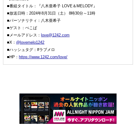
■番組タイトル：『八木亜希子 LOVE＆MELODY』
■放送日時：2024年8月31日（土） 8時30分～11時
■パーソナリティ：八木亜希子
■ゲスト：ぺこぱ
■メールアドレス：
love@1242.com
■X：
@lovemelo1242
■ハッシュタグ：#ラブメロ
■HP：
https://www.1242.com/love/