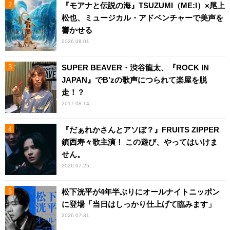
『モアナと伝説の海』TSUZUMI（ME:I）×尾上
松也、ミュージカル・アドベンチャーで美声を
響かせる
2026.08.01
SUPER BEAVER・渋谷龍太、『ROCK IN
JAPAN』でB’zの歌声につられて楽屋を脱
走！？
2017.08.14
『だぁれかさんとアソぼ？』FRUITS ZIPPER
鎮西寿々歌主演！ この遊び、やってはいけま
せん。
2026.07.25
松下洸平が4年半ぶりにオールナイトニッポン
に登場「当日はしっかり仕上げて臨みます」
2026.07.31