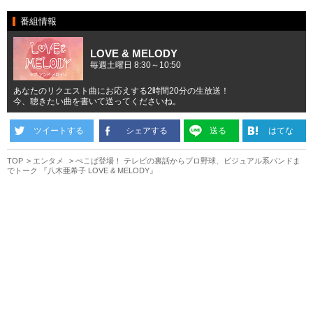
番組情報
LOVE & MELODY
毎週土曜日 8:30～10:50
あなたのリクエスト曲にお応えする2時間20分の生放送！
今、聴きたい曲を書いて送ってくださいね。
ツイートする
シェアする
送る
はてな
TOP
エンタメ
ぺこぱ登場！ テレビの裏話からプロ野球、ビジュアル系バンドま
でトーク 『八木亜希子 LOVE & MELODY』