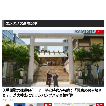
エンタメの新着記事
NEW
入手困難の強運御守！？ 平安時代から続く「関東のお伊勢さ
ま」、芝大神宮にてランパンプスが合格祈願！
2026.08.07
NEW
NEW