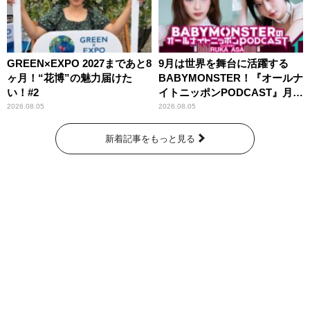
GREEN×EXPO 2027まであと8
9月は世界を舞台に活躍する
ヶ月！“花博”の魅力届けた
BABYMONSTER！『オールナ
い！#2
イトニッポンPODCAST』月替
わりパーソナリティ
2026.08.05
2026.08.05
新着記事をもっと見る