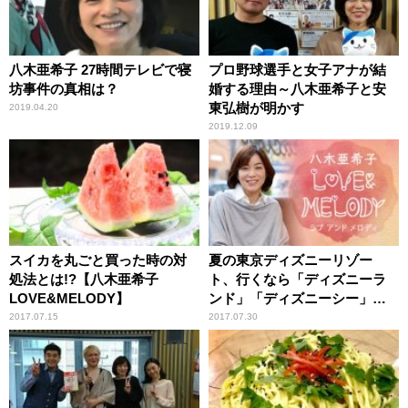
八木亜希子 27時間テレビで寝
プロ野球選手と女子アナが結
坊事件の真相は？
婚する理由～八木亜希子と安
東弘樹が明かす
2019.04.20
2019.12.09
スイカを丸ごと買った時の対
夏の東京ディズニーリゾー
処法とは!?【八木亜希子
ト、行くなら「ディズニーラ
LOVE&MELODY】
ンド」「ディズニーシー」ど
っち？【八木亜希子LOVE &
2017.07.15
2017.07.30
MELODY】