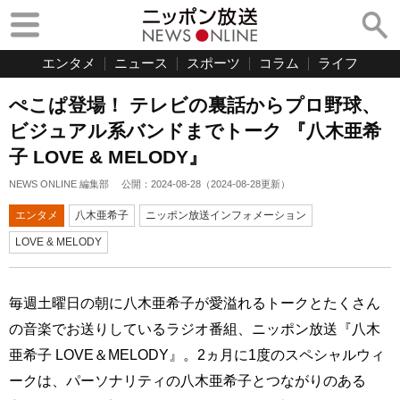
エンタメ
ニュース
スポーツ
コラム
ライフ
ぺこぱ登場！ テレビの裏話からプロ野球、
ビジュアル系バンドまでトーク 『八木亜希
子 LOVE & MELODY』
NEWS ONLINE 編集部
公開：
2024-08-28
（
2024-08-28
更新）
エンタメ
八木亜希子
ニッポン放送インフォメーション
LOVE & MELODY
毎週土曜日の朝に八木亜希子が愛溢れるトークとたくさん
の音楽でお送りしているラジオ番組、ニッポン放送『八木
亜希子 LOVE＆MELODY』。2ヵ月に1度のスペシャルウィ
ークは、パーソナリティの八木亜希子とつながりのある