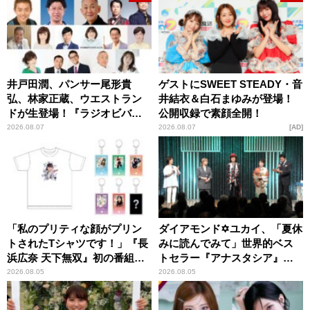
井戸田潤、パンサー尾形貴
ゲストにSWEET STEADY・音
弘、林家正蔵、ウエストラン
井結衣＆白石まゆみが登場！
ドが生登場！『ラジオビバリ
公開収録で素顔全開！
ー昼ズ』
2026.08.07
2026.08.07
AD
「私のプリティな顔がプリン
ダイアモンド✡ユカイ、「夏休
トされたTシャツです！」『長
みに読んでみて」世界的ベス
浜広奈 天下無双』初の番組グ
トセラー『アナスタシア』を
ッズ発売
紹介
2026.08.05
2026.08.05