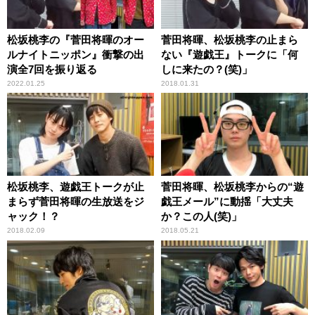
松坂桃李の『菅田将暉のオー
菅田将暉、松坂桃李の止まら
ルナイトニッポン』衝撃の出
ない『遊戯王』トークに「何
演全7回を振り返る
しに来たの？(笑)」
2022.01.25
2018.01.31
松坂桃李、遊戯王トークが止
菅田将暉、松坂桃李からの“遊
まらず菅田将暉の生放送をジ
戯王メール”に動揺「大丈夫
ャック！？
か？この人(笑)」
2018.02.09
2018.05.21