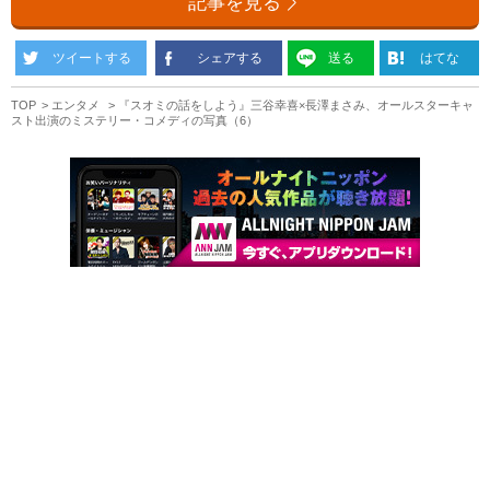
記事を見る
ツイートする
シェアする
送る
はてな
TOP
エンタメ
『スオミの話をしよう』三谷幸喜×長澤まさみ、オールスターキャ
スト出演のミステリー・コメディの写真（6）