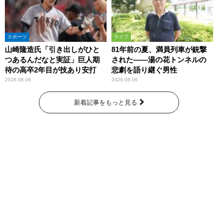
スポーツ
ライフ
山崎隆造氏「引き出しがひと
81年前の夏、満員列車が銃撃
つあるんだなと実証」巨人期
された――湯の花トンネルの
待の高卒2年目が技あり安打
悲劇を語り継ぐ男性
2026.08.06
2026.08.06
新着記事をもっと見る