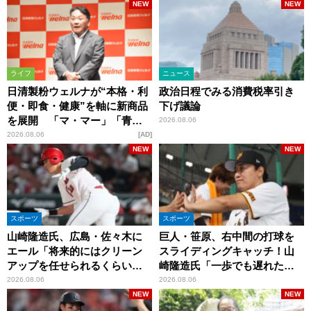
NEW
NEW
ライフ
ニュース
日清製粉ウェルナが“本格・利
政治日程でみる消費税率引き
便・即食・健康”を軸に新商品
下げ議論
を展開 「マ・マー」「青の
2026.08.06
洞窟」ブランドを強化
2026.08.06
AD
NEW
NEW
スポーツ
スポーツ
山崎隆造氏、広島・佐々木に
巨人・笹原、右中間の打球を
エール「将来的にはクリーン
スライディングキャッチ！山
アップを任せられるくらいま
崎隆造氏「一歩でも遅れた
では成長して」
ら…」
2026.08.06
2026.08.06
NEW
NEW