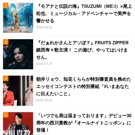
『モアナと伝説の海』TSUZUMI（ME:I）×尾上
松也、ミュージカル・アドベンチャーで美声を
響かせる
2026.08.01
『だぁれかさんとアソぼ？』FRUITS ZIPPER
鎮西寿々歌主演！ この遊び、やってはいけま
せん。
2026.07.25
朝井リョウ、知花くららが特別審査員を務めた
エッセイコンテストの特別番組「#いまあなた
に伝えたいこと」
2026.08.04
「いつでも肩は温まっております」デビュー30
周年の西川貴教が『オールナイトニッポン』に
登場！